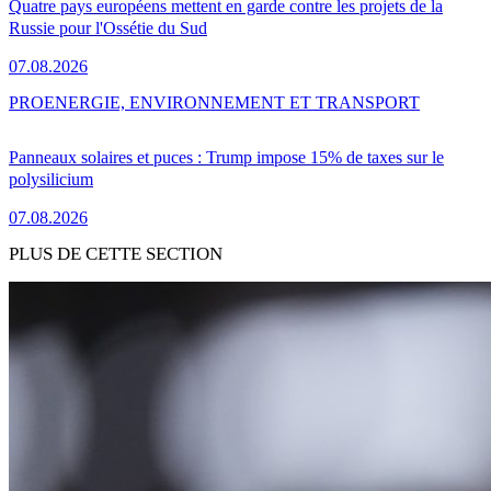
Quatre pays européens mettent en garde contre les projets de la
Russie pour l'Ossétie du Sud
07.08.2026
PRO
ENERGIE, ENVIRONNEMENT ET TRANSPORT
Panneaux solaires et puces : Trump impose 15% de taxes sur le
polysilicium
07.08.2026
PLUS DE CETTE SECTION