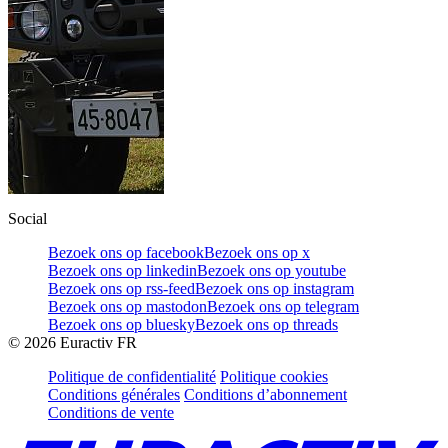
Social
Bezoek ons op facebook
Bezoek ons op x
Bezoek ons op linkedin
Bezoek ons op youtube
Bezoek ons op rss-feed
Bezoek ons op instagram
Bezoek ons op mastodon
Bezoek ons op telegram
Bezoek ons op bluesky
Bezoek ons op threads
©
2026
Euractiv FR
Politique de confidentialité
Politique cookies
Conditions générales
Conditions d’abonnement
Conditions de vente