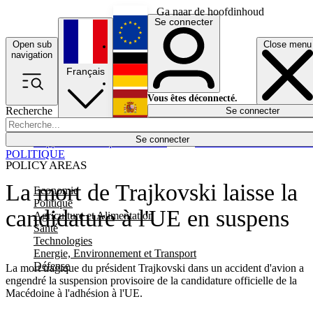
Ga naar de hoofdinhoud
Se connecter
Open sub
Close menu
English
navigation
Français
Deutsch
Vous êtes déconnecté.
Recherche
Se connecter
Español
Lumières éteintes
Se connecter
Rapporteur
Politique
Économie
Newsletters
Evénements
Em
POLITIQUE
POLICY AREAS
La mort de Trajkovski laisse la
Economie
Politique
candidature à l'UE en suspens
Agriculture et Alimentation
Santé
Technologies
Energie, Environnement et Transport
Défense
La mort tragique du président Trajkovski dans un accident d'avion a
engendré la suspension provisoire de la candidature officielle de la
Macédoine à l'adhésion à l'UE.