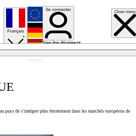
Se connecter
Close menu
English
Français
Deutsch
Vous êtes déconnecté.
Se connecter
Español
Lumières éteintes
’UE
 au pays de s’intégrer plus étroitement dans les marchés européens de