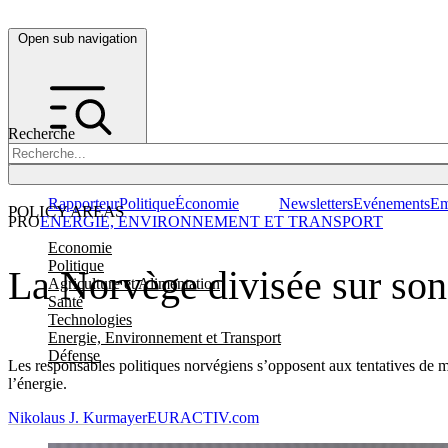
Open sub navigation
Recherche
Rapporteur
Politique
Économie
Newsletters
Evénements
Em
POLICY AREAS
PRO
ENERGIE, ENVIRONNEMENT ET TRANSPORT
Economie
Politique
La Norvège divisée sur son
Agriculture et Alimentation
Santé
Technologies
Energie, Environnement et Transport
Défense
Les responsables politiques norvégiens s’opposent aux tentatives de mi
l’énergie.
Nikolaus J. Kurmayer
EURACTIV.com