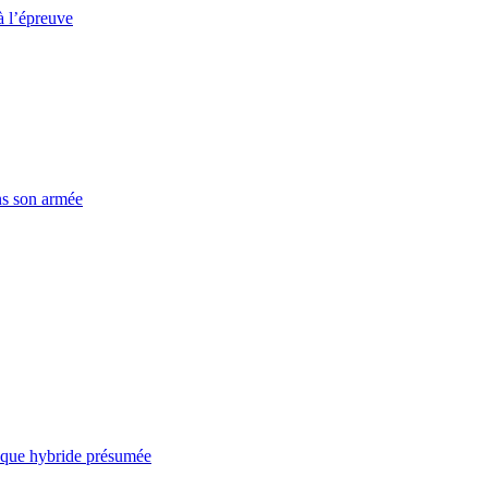
à l’épreuve
ns son armée
taque hybride présumée