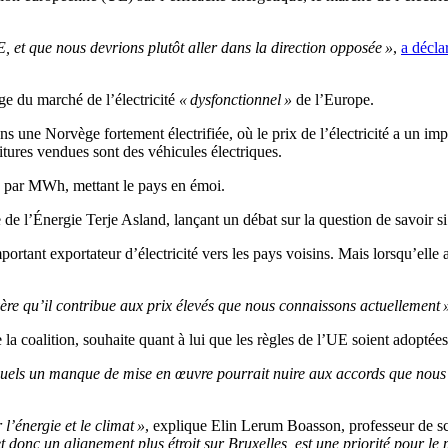
 et que nous devrions plutôt aller dans la direction opposée »
,
a décla
ège du marché de l’électricité
« dysfonctionnel »
de l’Europe.
ns une Norvège fortement électrifiée, où le prix de l’électricité a un im
itures vendues sont des véhicules électriques.
os par MWh, mettant le pays en émoi.
re de l’Énergie Terje Asland, lançant un débat sur la question de savoir s
rtant exportateur d’électricité vers les pays voisins. Mais lorsqu’elle 
avère qu’il contribue aux prix élevés que nous connaissons actuellement 
 la coalition, souhaite quant à lui que les règles de l’UE soient adoptées
squels un manque de mise en œuvre pourrait nuire aux accords que nous
l’énergie et le climat »
, explique Elin Lerum Boasson, professeur de sci
 donc un alignement plus étroit sur Bruxelles, est une priorité pour le p