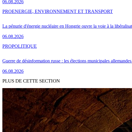
06.08.2026
PRO
ENERGIE, ENVIRONNEMENT ET TRANSPORT
La pénurie d'énergie nucléaire en Hongrie ouvre la voie à la libéralis
06.08.2026
PRO
POLITIQUE
Guerre de désinformation russe : les élections municipales allemandes 
06.08.2026
PLUS DE CETTE SECTION