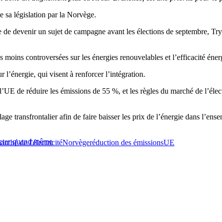
e sa législation par la Norvège.
se de devenir un sujet de campagne avant les élections de septembre, 
s moins controversées sur les énergies renouvelables et l’efficacité éner
l’énergie, qui visent à renforcer l’intégration.
 l’UE de réduire les émissions de 55 %, et les règles du marché de l’élect
age transfrontalier afin de faire baisser les prix de l’énergie dans l’ens
cheter quand même
arché de l'électricité
Norvège
réduction des émissions
UE