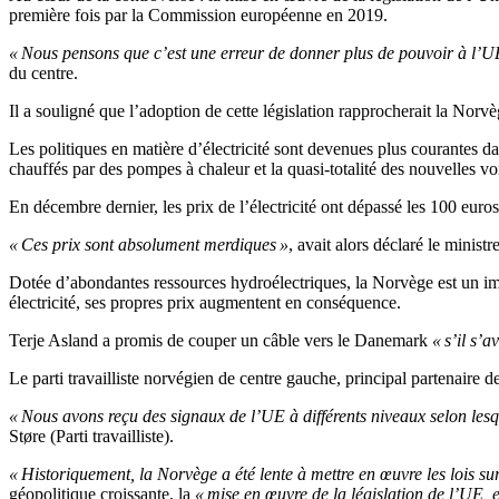
première fois par la Commission européenne en 2019.
« Nous pensons que c’est une erreur de donner plus de pouvoir à l’UE,
du centre.
Il a souligné que l’adoption de cette législation rapprocherait la Norv
Les politiques en matière d’électricité sont devenues plus courantes da
chauffés par des pompes à chaleur et la quasi-totalité des nouvelles vo
En décembre dernier, les prix de l’électricité ont dépassé les 100 eur
« Ces prix sont absolument merdiques »
, avait alors déclaré le minist
Dotée d’abondantes ressources hydroélectriques, la Norvège est un impo
électricité, ses propres prix augmentent en conséquence.
Terje Asland a promis de couper un câble vers le Danemark
« s’il s’
Le parti travailliste norvégien de centre gauche, principal partenaire de
« Nous avons reçu des signaux de l’UE à différents niveaux selon le
Støre (Parti travailliste).
« Historiquement, la Norvège a été lente à mettre en œuvre les lois sur 
géopolitique croissante, la
« mise en œuvre de la législation de l’UE, et