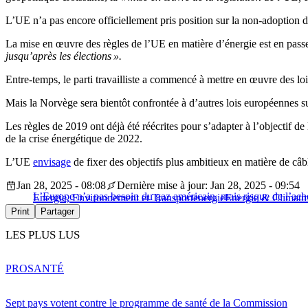
L’UE n’a pas encore officiellement pris position sur la non-adoption d
La mise en œuvre des règles de l’UE en matière d’énergie est en pas
jusqu’après les élections ».
Entre-temps, le parti travailliste a commencé à mettre en œuvre des loi
Mais la Norvège sera bientôt confrontée à d’autres lois européennes sur 
Les règles de 2019 ont déjà été réécrites pour s’adapter à l’objectif de
de la crise énergétique de 2022.
L’UE
envisage
de fixer des objectifs plus ambitieux en matière de câbl
Jan 28, 2025 - 08:08
Dernière mise à jour: Jan 28, 2025 - 09:54
L’Europe n’a pas besoin du gaz américain, mais risque de l’a
Energie, Environnement et Transport
energie
Energie & Climat
m
Print
Partager
LES PLUS LUS
PRO
SANTÉ
Sept pays votent contre le programme de santé de la Commission