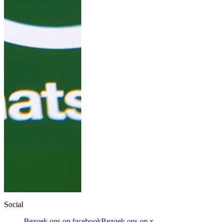
Social
Bezoek ons op facebook
Bezoek ons op x