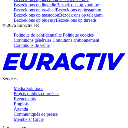
Bezoek ons op linkedin
Bezoek ons op youtube
Bezoek ons op rss-feed
Bezoek ons op instagram
Bezoek ons op mastodon
Bezoek ons op telegram
Bezoek ons op bluesky
Bezoek ons op threads
©
2026
Euractiv FR
Politique de confidentialité
Politique cookies
Conditions générales
Conditions d’abonnement
Conditions de vente
Services
Media Solutions
Projets publics européens
Evénements
Emplois
Agenda
Communiqués de presse
Members’ Circle