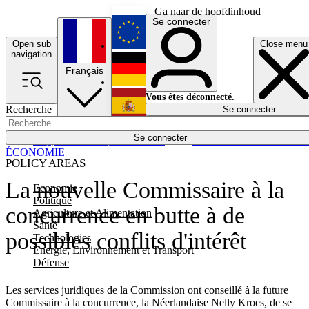
Ga naar de hoofdinhoud
Se connecter
Open sub
Close menu
English
navigation
Français
Deutsch
Vous êtes déconnecté.
Recherche
Se connecter
Español
Lumières éteintes
Se connecter
Rapporteur
Politique
Économie
Newsletters
Evénements
Em
ÉCONOMIE
POLICY AREAS
La nouvelle Commissaire à la
Economie
Politique
concurrence en butte à de
Agriculture et Alimentation
Santé
possibles conflits d'intérêt
Technologies
Energie, Environnement et Transport
Défense
Les services juridiques de la Commission ont conseillé à la future
Commissaire à la concurrence, la Néerlandaise Nelly Kroes, de se