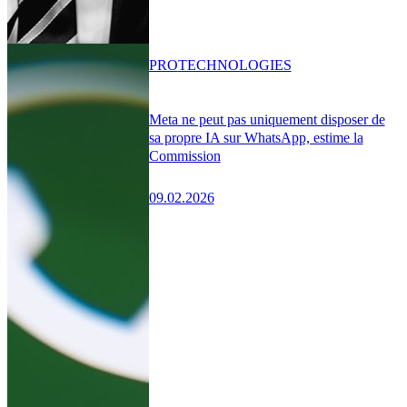
PRO
TECHNOLOGIES
Meta ne peut pas uniquement disposer de
sa propre IA sur WhatsApp, estime la
Commission
09.02.2026