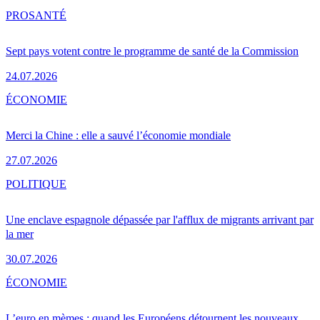
PRO
SANTÉ
Sept pays votent contre le programme de santé de la Commission
24.07.2026
ÉCONOMIE
Merci la Chine : elle a sauvé l’économie mondiale
27.07.2026
POLITIQUE
Une enclave espagnole dépassée par l'afflux de migrants arrivant par
la mer
30.07.2026
ÉCONOMIE
L’euro en mèmes : quand les Européens détournent les nouveaux