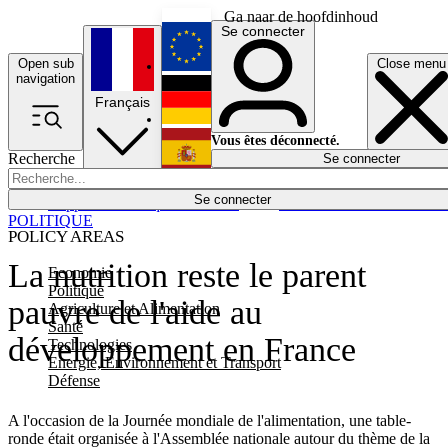
Ga naar de hoofdinhoud
Se connecter
Open sub
Close menu
English
navigation
Français
Deutsch
Vous êtes déconnecté.
Recherche
Se connecter
Español
Lumières éteintes
Se connecter
Rapporteur
Politique
Économie
Newsletters
Evénements
Em
POLITIQUE
POLICY AREAS
La nutrition reste le parent
Economie
Politique
pauvre de l'aide au
Agriculture et Alimentation
Santé
développement en France
Technologies
Energie, Environnement et Transport
Défense
A l'occasion de la Journée mondiale de l'alimentation, une table-
ronde était organisée à l'Assemblée nationale autour du thème de la