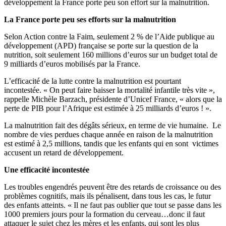
développement la France porte peu son effort sur la malnutrition.
La France porte peu ses efforts sur la malnutrition
Selon Action contre la Faim, seulement 2 % de l’Aide publique au
développement (APD) française se porte sur la question de la
nutrition, soit seulement 160 millions d’euros sur un budget total de
9 milliards d’euros mobilisés par la France.
L
’efficacité de la lutte contre la malnutrition est pourtant
incontestée.
« On peut faire baisser la mortalité infantile très vite »,
rappelle
Michèle
Barzach
, présidente
d’Unicef
France, « alors que la
perte de
PIB
pour l’Afrique est estimée à 25 milliards
d’euros
! ».
La malnutrition fait des dégâts sérieux, en terme de vie humaine. L
e
nombre de vies perdues chaque année en raison de la malnutrition
est estimé à 2,5 millions, tandis que
les enfants qui en sont victimes
accusent un
retard de développement.
Une efficacité incontestée
Les troubles engendrés peuvent être des retards de croissance ou des
problèmes cognitifs, mais
ils pénalisent,
dans tous les cas, le futur
des enfants atteints. « Il ne faut pas oublier que tout se passe dans les
1000 premiers jours pour la formation du cerveau…donc il faut
attaquer le sujet chez les mères et les enfants, qui sont les plus