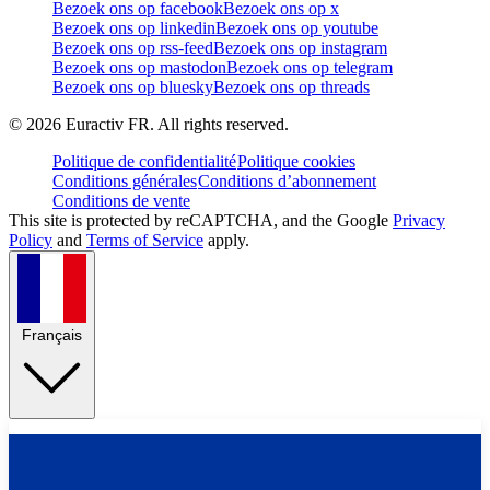
Bezoek ons op facebook
Bezoek ons op x
Bezoek ons op linkedin
Bezoek ons op youtube
Bezoek ons op rss-feed
Bezoek ons op instagram
Bezoek ons op mastodon
Bezoek ons op telegram
Bezoek ons op bluesky
Bezoek ons op threads
©
2026
Euractiv FR. All rights reserved.
Politique de confidentialité
Politique cookies
Conditions générales
Conditions d’abonnement
Conditions de vente
This site is protected by reCAPTCHA, and the Google
Privacy
Policy
and
Terms of Service
apply.
Français