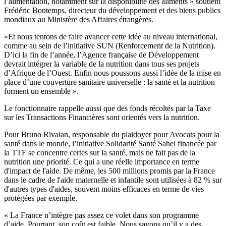
l’alimentation, notamment sur la disponibilité des aliments » soutient
Frédéric Bontemps, directeur du développement et des biens publics
mondiaux au Ministère des Affaires étrangères.
«Et nous tentons de faire avancer cette idée au niveau international,
comme au sein de l’initiative SUN (Renforcement de la Nutrition).
D’ici la fin de l’année, l’Agence française de Développement
devrait intégrer la variable de la nutrition dans tous ses projets
d’Afrique de l’Ouest. Enfin nous poussons aussi l’idée de la mise en
place d’une couverture sanitaire universelle : la santé et la nutrition
forment un ensemble ».
Le fonctionnaire rappelle aussi que des fonds récoltés par la Taxe
sur les Transactions Financières sont orientés vers la nutrition.
Pour Bruno Rivalan, responsable du plaidoyer pour Avocats pour la
santé dans le monde, l’initiative Solidarité Santé Sahel financée par
la TTF se concentre certes sur la santé, mais ne fait pas de la
nutrition une priorité. Ce qui a une réelle importance en terme
d'impact de l'aide. De même, les 500 millions promis par la France
dans le cadre de l'aide maternelle et infantile sont utilisées à 82 % sur
d'autres types d'aides, souvent moins efficaces en terme de vies
protégées par exemple.
« La France n’intègre pas assez ce volet dans son programme
d’aide. Pourtant, son coût est faible. Nous savons qu’il y a des