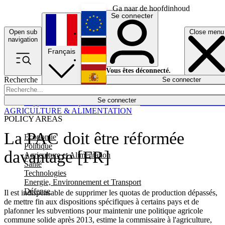
Ga naar de hoofdinhoud
Se connecter
Open sub
Close menu
English
navigation
Français
Deutsch
Vous êtes déconnecté.
Recherche
Se connecter
Español
Lumières éteintes
Se connecter
Rapporteur
Politique
Économie
Newsletters
Evénements
Em
AGRICULTURE & ALIMENTATION
POLICY AREAS
La PAC doit être réformée
Economie
Politique
davantage [FR]
Agriculture et Alimentation
Santé
Technologies
Energie, Environnement et Transport
Défense
Il est indispensable de supprimer les quotas de production dépassés,
de mettre fin aux dispositions spécifiques à certains pays et de
plafonner les subventions pour maintenir une politique agricole
commune solide après 2013, estime la commissaire à l'agriculture,