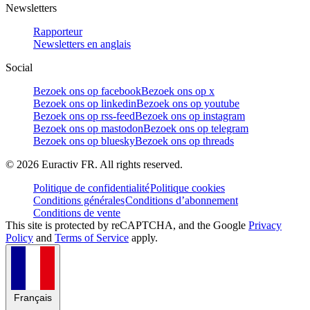
Newsletters
Rapporteur
Newsletters en anglais
Social
Bezoek ons op facebook
Bezoek ons op x
Bezoek ons op linkedin
Bezoek ons op youtube
Bezoek ons op rss-feed
Bezoek ons op instagram
Bezoek ons op mastodon
Bezoek ons op telegram
Bezoek ons op bluesky
Bezoek ons op threads
©
2026
Euractiv FR. All rights reserved.
Politique de confidentialité
Politique cookies
Conditions générales
Conditions d’abonnement
Conditions de vente
This site is protected by reCAPTCHA, and the Google
Privacy
Policy
and
Terms of Service
apply.
Français