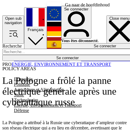
Ga naar de hoofdinhoud
Se connecter
Open sub
Close menu
English
navigation
Français
Deutsch
Vous êtes déconnecté.
Recherche
Se connecter
Español
Lumières éteintes
Se connecter
Rapporteur
Politique
Économie
Newsletters
Evénements
Em
PRO
ENERGIE, ENVIRONNEMENT ET TRANSPORT
POLICY AREAS
La Pologne a frôlé la panne
Economie
Politique
électrique générale après une
Agriculture et Alimentation
Santé
cyberattaque russe
Technologies
Energie, Environnement et Transport
Défense
La Pologne a attribué à la Russie une cyberattaque d’ampleur contre
son réseau électrique qui a eu lieu en décembre, avertissant que le