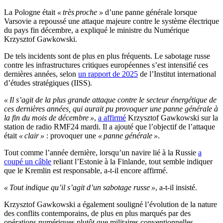
La Pologne était
« très proche »
d’une panne générale lorsque
Varsovie a repoussé une attaque majeure contre le système électrique
du pays fin décembre, a expliqué le ministre du Numérique
Krzysztof Gawkowski.
De tels incidents sont de plus en plus fréquents. Le sabotage russe
contre les infrastructures critiques européennes s’est intensifié ces
dernières années, selon
un rapport de 2025
de l’Institut international
d’études stratégiques (IISS).
« Il s’agit de la plus grande attaque contre le secteur énergétique de
ces dernières années, qui aurait pu provoquer une panne générale à
la fin du mois de décembre »
,
a affirmé
Krzysztof Gawkowski sur la
station de radio RMF24 mardi. Il a ajouté que l’objectif de l’attaque
était
« clair »
: provoquer une
« panne générale »
.
Tout comme l’année dernière, lorsqu’un navire lié à la Russie
a
coupé un câble
reliant l’Estonie à la Finlande, tout semble indiquer
que le Kremlin est responsable, a-t-il encore affirmé.
« Tout indique qu’il s’agit d’un sabotage russe »
, a-t-il insisté.
Krzysztof Gawkowski a également souligné l’évolution de la nature
des conflits contemporains, de plus en plus marqués par des
opérations numériques plutôt que militaires conventionnelles.