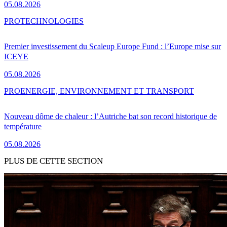
05.08.2026
PRO
TECHNOLOGIES
Premier investissement du Scaleup Europe Fund : l’Europe mise sur
ICEYE
05.08.2026
PRO
ENERGIE, ENVIRONNEMENT ET TRANSPORT
Nouveau dôme de chaleur : l’Autriche bat son record historique de
température
05.08.2026
PLUS DE CETTE SECTION