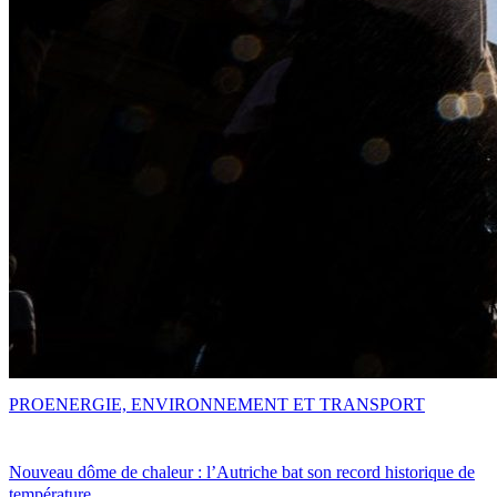
PRO
ENERGIE, ENVIRONNEMENT ET TRANSPORT
Nouveau dôme de chaleur : l’Autriche bat son record historique de
température