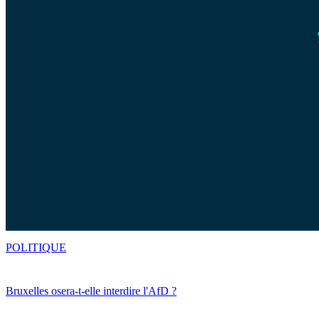
POLITIQUE
Bruxelles osera-t-elle interdire l'AfD ?