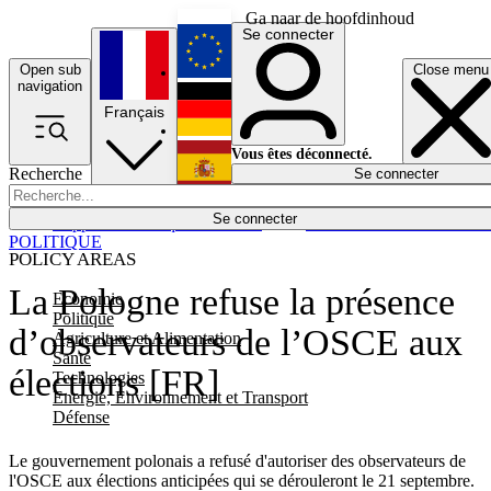
Ga naar de hoofdinhoud
Se connecter
Open sub
Close menu
English
navigation
Français
Deutsch
Vous êtes déconnecté.
Recherche
Se connecter
Español
Lumières éteintes
Se connecter
Rapporteur
Politique
Économie
Newsletters
Evénements
Em
POLITIQUE
POLICY AREAS
La Pologne refuse la présence
Economie
Politique
d’observateurs de l’OSCE aux
Agriculture et Alimentation
Santé
élections [FR]
Technologies
Energie, Environnement et Transport
Défense
Le gouvernement polonais a refusé d'autoriser des observateurs de
l'OSCE aux élections anticipées qui se dérouleront le 21 septembre.