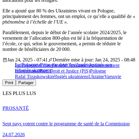
allocations pour les réfugiés.
Elle a ajouté que 80 % des Ukrainiens vivant en Pologne,
principalement des femmes, ont un emploi, ce qu’elle a qualifié de
«
phénomène à l’échelle de l’UE ».
Parallèlement, depuis le début de l’année scolaire 2024/2025, le
versement de l’allocation 800-plus est lié à la fréquentation de
l’école, ce qui, selon le gouvernement, a permis de réduire le
nombre de bénéficiaires de 20 000.
Jan 24, 2025 - 07:41
Dernière mise à jour: Jan 24, 2025 - 08:48
La Pologne divise par deux les fonds destinés aux
Politique
aide
Chine
Donald Tusk
gauche
gouvernement
réfugiés ukrainiens
International
Parti Droit et Justice (PiS)
Pologne
Rafal Trzaskowski
réfugiés ukrainiens
Ukraine
Varsovie
Print
Partager
LES PLUS LUS
PRO
SANTÉ
Sept pays votent contre le programme de santé de la Commission
24.07.2026