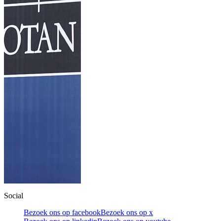
Social
Bezoek ons op facebook
Bezoek ons op x