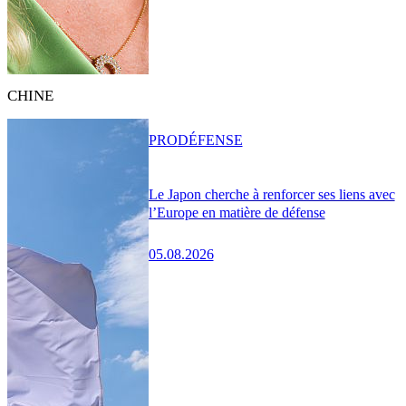
CHINE
PRO
DÉFENSE
Le Japon cherche à renforcer ses liens avec
l’Europe en matière de défense
05.08.2026