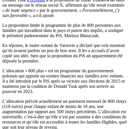
un message sur le réseau social X, affirmant qu’elle serait examinée
« de toute urgence »
par le gouvernement.
« Personnellement, j’y
suis favorable »
, a-t-il ajouté.
La proposition limite le programme de plus de 800 personnes aux
familles qui travaillent dans le pays et paient des impôts, a souligné
le président parlementaire du PiS, Mariusz Błaszczak.
En réponse, le maire sortant de Varsovie a déclaré que cela montrait
qu’ils avaient parfois un peu de bon sens. Il les a accusés d’avoir
copié son idée, bien que la proposition du PiS ait apparemment été
déposée la première.
L’allocation « 800 plus » est un programme du gouvernement
polonais qui apporte un soutien financier aux familles avec enfants.
Il a été introduit par le PiS après sa victoire aux élections de 2015 et
maintenu par la coalition de Donald Tusk après son arrivée au
pouvoir en 2023.
L’allocation prévoit actuellement un paiement mensuel de 800 zlotys
(118 euros) pour chaque enfant de moins de 18 ans, une
augmentation par rapport aux 500 zlotys précédents. L’allocation est
universelle, c’est-à-dire qu’elle n’est pas soumise à des conditions de
ressources et qu’elle est accessible à toutes les familles éligibles, quel
que soit leur niveau de revenu.