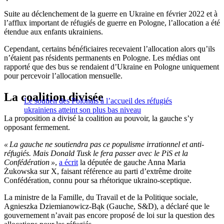
Suite au déclenchement de la guerre en Ukraine en février 2022 et à
l’afflux important de réfugiés de guerre en Pologne, l’allocation a été
étendue aux enfants ukrainiens.
Cependant, certains bénéficiaires recevaient l’allocation alors qu’ils
n’étaient pas résidents permanents en Pologne. Les médias ont
rapporté que des bus se rendaient d’Ukraine en Pologne uniquement
pour percevoir l’allocation mensuelle.
La coalition divisée
Le soutien des Polonais à l’accueil des réfugiés
ukrainiens atteint son plus bas niveau
La proposition a divisé la coalition au pouvoir, la gauche s’y
opposant fermement.
« La gauche ne soutiendra pas ce populisme irrationnel et anti-
réfugiés. Mais Donald Tusk le fera passer avec le PiS et la
Confédération »
,
a écrit
la députée de gauche Anna Maria
Żukowska sur X, faisant référence au parti d’extrême droite
Confédération, connu pour sa rhétorique ukraino-sceptique.
La ministre de la Famille, du Travail et de la Politique sociale,
Agnieszka Dziemianowicz-Bąk (Gauche, S&D), a déclaré que le
gouvernement n’avait pas encore proposé de loi sur la question des