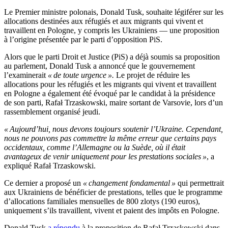
Le Premier ministre polonais, Donald Tusk, souhaite légiférer sur les
allocations destinées aux réfugiés et aux migrants qui vivent et
travaillent en Pologne, y compris les Ukrainiens — une proposition
à l’origine présentée par le parti d’opposition PiS.
Alors que le parti Droit et Justice (PiS) a déjà soumis sa proposition
au parlement, Donald Tusk a annoncé que le gouvernement
l’examinerait
« de toute urgence ».
Le projet de réduire les
allocations pour les réfugiés et les migrants qui vivent et travaillent
en Pologne a également été évoqué par le candidat à la présidence
de son parti, Rafał Trzaskowski, maire sortant de Varsovie, lors d’un
rassemblement organisé jeudi.
« Aujourd’hui, nous devons toujours soutenir l’Ukraine. Cependant,
nous ne pouvons pas commettre la même erreur que certains pays
occidentaux, comme l’Allemagne ou la Suède, où il était
avantageux de venir uniquement pour les prestations sociales »
, a
expliqué Rafał Trzaskowski.
Ce dernier a proposé un
« changement fondamental »
qui permettrait
aux Ukrainiens de bénéficier de prestations, telles que le programme
d’allocations familiales mensuelles de 800 zlotys (190 euros),
uniquement s’ils travaillent, vivent et paient des impôts en Pologne.
Donald Tusk
a répondu
à la proposition de Rafał Trzaskowski dans