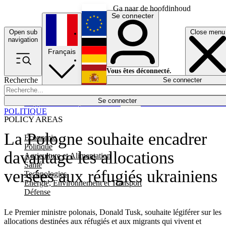
Ga naar de hoofdinhoud
Se connecter
Open sub
Close menu
English
navigation
Français
Deutsch
Vous êtes déconnecté.
Recherche
Se connecter
Español
Lumières éteintes
Se connecter
Rapporteur
Politique
Économie
Newsletters
Evénements
Em
POLITIQUE
POLICY AREAS
La Pologne souhaite encadrer
Economie
Politique
davantage les allocations
Agriculture et Alimentation
Santé
versées aux réfugiés ukrainiens
Technologies
Energie, Environnement et Transport
Défense
Le Premier ministre polonais, Donald Tusk, souhaite légiférer sur les
allocations destinées aux réfugiés et aux migrants qui vivent et