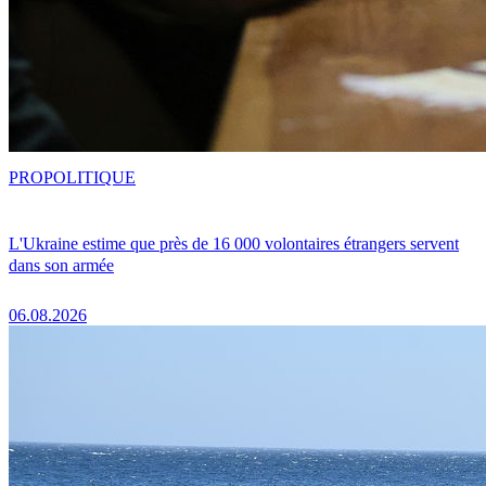
PRO
POLITIQUE
L'Ukraine estime que près de 16 000 volontaires étrangers servent
dans son armée
06.08.2026