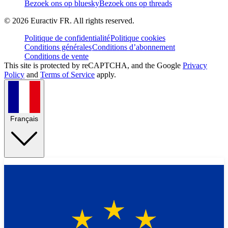
Bezoek ons op bluesky
Bezoek ons op threads
©
2026
Euractiv FR. All rights reserved.
Politique de confidentialité
Politique cookies
Conditions générales
Conditions d’abonnement
Conditions de vente
This site is protected by reCAPTCHA, and the Google
Privacy
Policy
and
Terms of Service
apply.
Français