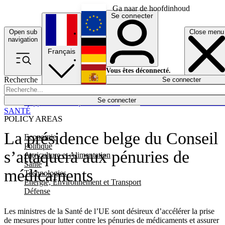
Ga naar de hoofdinhoud
Se connecter
Open sub
Close menu
English
navigation
Français
Deutsch
Vous êtes déconnecté.
Recherche
Se connecter
Español
Lumières éteintes
Se connecter
Rapporteur
Politique
Économie
Newsletters
Evénements
Em
SANTÉ
POLICY AREAS
La présidence belge du Conseil
Economie
Politique
s’attaquera aux pénuries de
Agriculture et Alimentation
Santé
médicaments
Technologies
Energie, Environnement et Transport
Défense
Les ministres de la Santé de l’UE sont désireux d’accélérer la prise
de mesures pour lutter contre les pénuries de médicaments et assurer