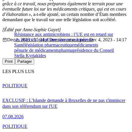
grâce à ce travail, nous préparons également le terrain pour une
éventuelle future loi sur les médicaments critiques, qui est en cours
d’élaboration »
, a-t-elle ajouté, un certain nombre d’États membres
demandant que le travail sur une telle législation soit accéléré.
[Édité par Anne-Sophie Gayet]
Résistance aux antimicrobiens : l’UE est en retard sur
Dec 1, 2023 - 15:34
ses objectifs, selon une agence européenne
Dernière mise à jour: Dec 4, 2023 - 14:17
Santé
législation pharmaceutique
médicaments
pénurie de médicaments
pharma
présidence du Conseil
Stella Kyriakides
Print
Partager
LES PLUS LUS
POLITIQUE
EXCLUSIF : L'Islande demande à Bruxelles de ne pas s'immiscer
dans son référendum sur l'UE
07.08.2026
POLITIQUE