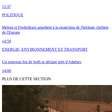
15:37
POLITIQUE
Meloni et Frederiksen appellent à la protection de l'héritage chrétien
de l'Europe
14:59
ENERGIE, ENVIRONNEMENT ET TRANSPORT
Un nouveau feu de forêt se déclare près d'Athènes
14:06
PLUS DE CETTE SECTION