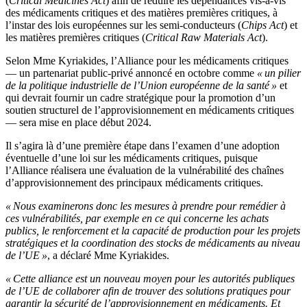
(
Critical Medicines Act
) afin de réduire les dépendances vis-à-vis
des médicaments critiques et des matières premières critiques, à
l’instar des lois européennes sur les semi-conducteurs (
Chips Act
) et
les matières premières critiques (
Critical Raw Materials Act
).
Selon Mme Kyriakides, l’Alliance pour les médicaments critiques
— un partenariat public-privé annoncé en octobre comme
« un pilier
de la politique industrielle de l’Union européenne de la santé »
et
qui devrait fournir un cadre stratégique pour la promotion d’un
soutien structurel de l’approvisionnement en médicaments critiques
— sera mise en place début 2024.
Il s’agira là d’une première étape dans l’examen d’une adoption
éventuelle d’une loi sur les médicaments critiques, puisque
l’Alliance réalisera une évaluation de la vulnérabilité des chaînes
d’approvisionnement des principaux médicaments critiques.
« Nous examinerons donc les mesures à prendre pour remédier à
ces vulnérabilités, par exemple en ce qui concerne les achats
publics, le renforcement et la capacité de production pour les projets
stratégiques et la coordination des stocks de médicaments au niveau
de l’UE »
, a déclaré Mme Kyriakides.
« Cette alliance est un nouveau moyen pour les autorités publiques
de l’UE de collaborer afin de trouver des solutions pratiques pour
garantir la sécurité de l’approvisionnement en médicaments. Et