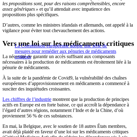
les propositions sont, pour des raisons compréhensibles, encore
assez génériques »
et qu’il attendait avec impatience des
propositions plus spécifiques.
D’autres, comme les ministres irlandais et allemands, ont appelé à la
vigilance pour éviter tout chevauchement des actions.
Vers une loi sur les médicaments critiques
La Commission européenne adopte une série de
mesures pour remédier aux pénuries de médicaments
La nécessité de garantir un accès suffisant aux composants
critiques
nécessaires à la production de médicaments est étroitement liée à la
pénurie de médicaments.
À la suite de la pandémie de Covid9, la vulnérabilité des chaînes
européennes d’approvisionnement en médicaments a commencé à
susciter des inquiétudes croissantes.
Les chiffres de l’industrie
montrent que la production de principes
actifs en Europe est en forte baisse, ce qui accroît la dépendance à
l’égard d’autres régions, notamment l’Inde et de la Chine, d’où
proviennent 56 % de ces substances.
En mai, la Belgique, avec le soutien de 18 autres États membres,
avait déjà plaidé en faveur d’une loi sur les médicaments critiques