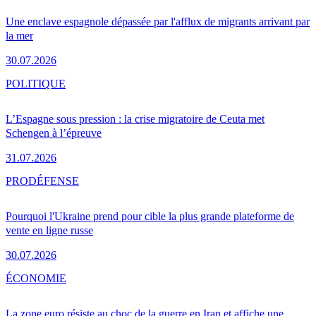
Une enclave espagnole dépassée par l'afflux de migrants arrivant par
la mer
30.07.2026
POLITIQUE
L’Espagne sous pression : la crise migratoire de Ceuta met
Schengen à l’épreuve
31.07.2026
PRO
DÉFENSE
Pourquoi l'Ukraine prend pour cible la plus grande plateforme de
vente en ligne russe
30.07.2026
ÉCONOMIE
La zone euro résiste au choc de la guerre en Iran et affiche une