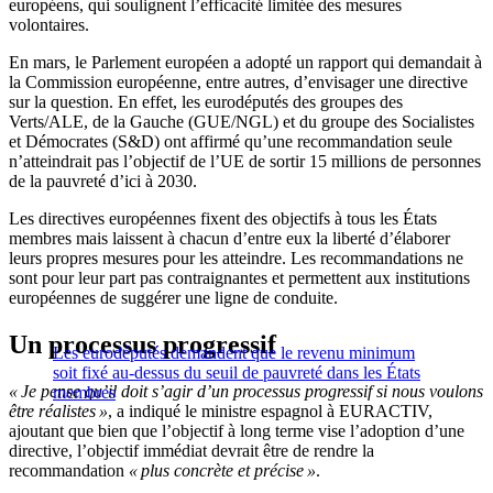
européens, qui soulignent l’efficacité limitée des mesures
volontaires.
En mars, le Parlement européen a adopté un rapport qui demandait à
la Commission européenne, entre autres, d’envisager une directive
sur la question. En effet, les eurodéputés des groupes des
Verts/ALE, de la Gauche (GUE/NGL) et du groupe des Socialistes
et Démocrates (S&D) ont affirmé qu’une recommandation seule
n’atteindrait pas l’objectif de l’UE de sortir 15 millions de personnes
de la pauvreté d’ici à 2030.
Les directives européennes fixent des objectifs à tous les États
membres mais laissent à chacun d’entre eux la liberté d’élaborer
leurs propres mesures pour les atteindre. Les recommandations ne
sont pour leur part pas contraignantes et permettent aux institutions
européennes de suggérer une ligne de conduite.
Un processus progressif
Les eurodéputés demandent que le revenu minimum
soit fixé au-dessus du seuil de pauvreté dans les États
« Je pense qu’il doit s’agir d’un processus progressif si nous voulons
membres
être réalistes »
, a indiqué le ministre espagnol à EURACTIV,
ajoutant que bien que l’objectif à long terme vise l’adoption d’une
directive, l’objectif immédiat devrait être de rendre la
recommandation
« plus concrète et précise »
.