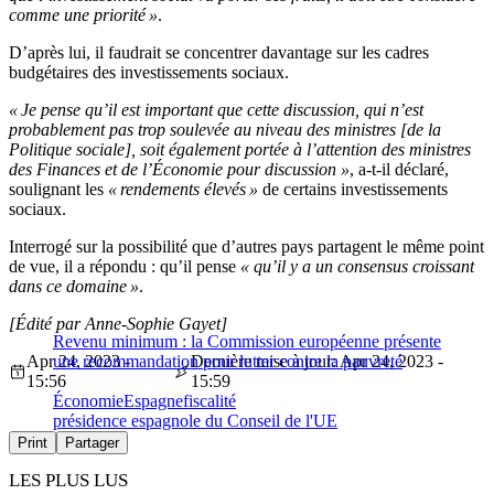
comme une priorité »
.
D’après lui, il faudrait se concentrer davantage sur les cadres
budgétaires des investissements sociaux.
« Je pense qu’il est important que cette discussion, qui n’est
probablement pas trop soulevée au niveau des ministres [de la
Politique sociale], soit également portée à l’attention des ministres
des Finances et de l’Économie pour discussion »
, a-t-il déclaré,
soulignant les
« rendements élevés »
de certains investissements
sociaux.
Interrogé sur la possibilité que d’autres pays partagent le même point
de vue, il a répondu : qu’il pense
« qu’il y a un consensus croissant
dans ce domaine »
.
[Édité par Anne-Sophie Gayet]
Revenu minimum : la Commission européenne présente
Apr 24, 2023 -
une recommandation pour lutter contre la pauvreté
Dernière mise à jour: Apr 24, 2023 -
15:56
15:59
Économie
Espagne
fiscalité
présidence espagnole du Conseil de l'UE
Print
Partager
LES PLUS LUS