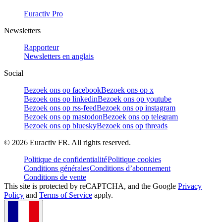
Euractiv Pro
Newsletters
Rapporteur
Newsletters en anglais
Social
Bezoek ons op facebook
Bezoek ons op x
Bezoek ons op linkedin
Bezoek ons op youtube
Bezoek ons op rss-feed
Bezoek ons op instagram
Bezoek ons op mastodon
Bezoek ons op telegram
Bezoek ons op bluesky
Bezoek ons op threads
©
2026
Euractiv FR. All rights reserved.
Politique de confidentialité
Politique cookies
Conditions générales
Conditions d’abonnement
Conditions de vente
This site is protected by reCAPTCHA, and the Google
Privacy
Policy
and
Terms of Service
apply.