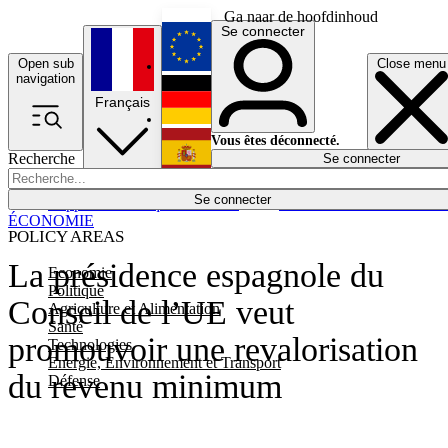
Ga naar de hoofdinhoud
Se connecter
Open sub
Close menu
English
navigation
Français
Deutsch
Vous êtes déconnecté.
Recherche
Se connecter
Español
Lumières éteintes
Se connecter
Rapporteur
Politique
Économie
Newsletters
Evénements
Em
ÉCONOMIE
POLICY AREAS
La présidence espagnole du
Economie
Politique
Conseil de l’UE veut
Agriculture et Alimentation
Santé
promouvoir une revalorisation
Technologies
Energie, Environnement et Transport
du revenu minimum
Défense