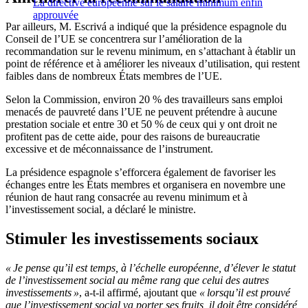
La directive européenne sur le salaire minimum enfin
approuvée
Par ailleurs, M. Escrivá a indiqué que la présidence espagnole du
Conseil de l’UE se concentrera sur l’amélioration de la
recommandation sur le revenu minimum, en s’attachant à établir un
point de référence et à améliorer les niveaux d’utilisation, qui restent
faibles dans de nombreux États membres de l’UE.
Selon la Commission, environ 20 % des travailleurs sans emploi
menacés de pauvreté dans l’UE ne peuvent prétendre à aucune
prestation sociale et entre 30 et 50 % de ceux qui y ont droit ne
profitent pas de cette aide, pour des raisons de bureaucratie
excessive et de méconnaissance de l’instrument.
La présidence espagnole s’efforcera également de favoriser les
échanges entre les États membres et organisera en novembre une
réunion de haut rang consacrée au revenu minimum et à
l’investissement social, a déclaré le ministre.
Stimuler les investissements sociaux
« Je pense qu’il est temps, à l’échelle européenne, d’élever le statut
de l’investissement social au même rang que celui des autres
investissements »
, a-t-il affirmé, ajoutant que
« lorsqu’il est prouvé
que l’investissement social va porter ses fruits, il doit être considéré