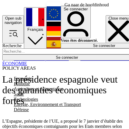
Ga naar de hoofdinhoud
Se connecter
Open sub
Close menu
English
navigation
Français
Deutsch
Vous êtes déconnecté.
Recherche
Se connecter
Español
Lumières éteintes
Se connecter
Rapporteur
Politique
Économie
Newsletters
Evénements
Em
ÉCONOMIE
POLICY AREAS
La présidence espagnole veut
Economie
Politique
des garanties économiques
Agriculture et Alimentation
Santé
fortes
Technologies
Energie, Environnement et Transport
Défense
L’Espagne, présidente de l’UE, a proposé le 7 janvier d’établir des
objectifs économiques contraignants pour les Etats membres selon