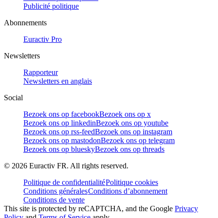
Publicité politique
Abonnements
Euractiv Pro
Newsletters
Rapporteur
Newsletters en anglais
Social
Bezoek ons op facebook
Bezoek ons op x
Bezoek ons op linkedin
Bezoek ons op youtube
Bezoek ons op rss-feed
Bezoek ons op instagram
Bezoek ons op mastodon
Bezoek ons op telegram
Bezoek ons op bluesky
Bezoek ons op threads
©
2026
Euractiv FR. All rights reserved.
Politique de confidentialité
Politique cookies
Conditions générales
Conditions d’abonnement
Conditions de vente
This site is protected by reCAPTCHA, and the Google
Privacy
Policy
and
Terms of Service
apply.