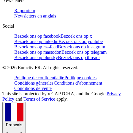
Newsletters
Rapporteur
Newsletters en anglais
Social
Bezoek ons op facebook
Bezoek ons op x
Bezoek ons op linkedin
Bezoek ons op youtube
Bezoek ons op rss-feed
Bezoek ons op instagram
Bezoek ons op mastodon
Bezoek ons op telegram
Bezoek ons op bluesky
Bezoek ons op threads
©
2026
Euractiv FR. All rights reserved.
Politique de confidentialité
Politique cookies
Conditions générales
Conditions d’abonnement
Conditions de vente
This site is protected by reCAPTCHA, and the Google
Privacy
Policy
and
Terms of Service
apply.
Français