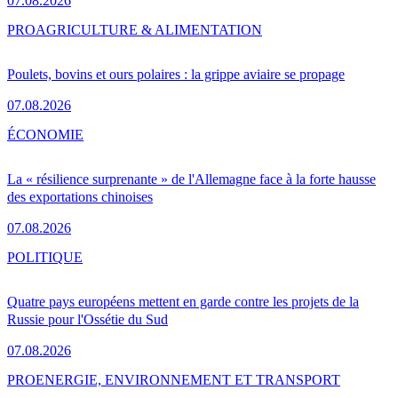
07.08.2026
PRO
AGRICULTURE & ALIMENTATION
Poulets, bovins et ours polaires : la grippe aviaire se propage
07.08.2026
ÉCONOMIE
La « résilience surprenante » de l'Allemagne face à la forte hausse
des exportations chinoises
07.08.2026
POLITIQUE
Quatre pays européens mettent en garde contre les projets de la
Russie pour l'Ossétie du Sud
07.08.2026
PRO
ENERGIE, ENVIRONNEMENT ET TRANSPORT