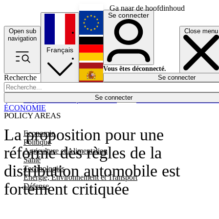
Ga naar de hoofdinhoud
Se connecter
Open sub
Close menu
English
navigation
Français
Deutsch
Vous êtes déconnecté.
Recherche
Se connecter
Español
Lumières éteintes
Se connecter
Rapporteur
Politique
Économie
Newsletters
Evénements
Em
ÉCONOMIE
POLICY AREAS
La proposition pour une
Economie
Politique
réforme des règles de la
Agriculture et Alimentation
Santé
distribution automobile est
Technologies
Energie, Environnement et Transport
fortement critiquée
Défense