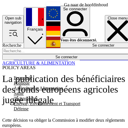
Ga naar de hoofdinhoud
Se connecter
Open sub
Close menu
English
navigation
Français
Deutsch
Vous êtes déconnecté.
Recherche
Se connecter
Español
Lumières éteintes
Se connecter
Rapporteur
Politique
Économie
Newsletters
Evénements
Em
AGRICULTURE & ALIMENTATION
POLICY AREAS
La publication des bénéficiaires
Economie
Politique
des fonds européens agricoles
Agriculture et Alimentation
Santé
jugée illégale
Technologies
Energie, Environnement et Transport
Défense
Cette décision va obliger la Commission à modifier deux règlements
européens.