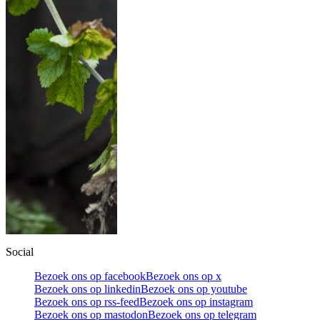
Social
Bezoek ons op facebook
Bezoek ons op x
Bezoek ons op linkedin
Bezoek ons op youtube
Bezoek ons op rss-feed
Bezoek ons op instagram
Bezoek ons op mastodon
Bezoek ons op telegram