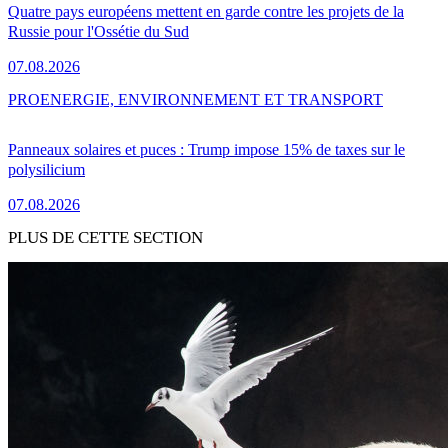
Quatre pays européens mettent en garde contre les projets de la
Russie pour l'Ossétie du Sud
07.08.2026
PRO
ENERGIE, ENVIRONNEMENT ET TRANSPORT
Panneaux solaires et puces : Trump impose 15% de taxes sur le
polysilicium
07.08.2026
PLUS DE CETTE SECTION