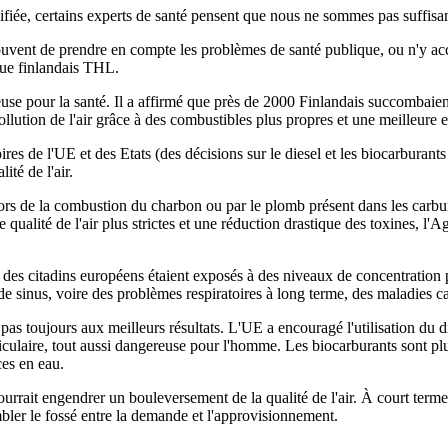
ifiée, certains experts de santé pensent que nous ne sommes pas suffisamme
souvent de prendre en compte les problèmes de santé publique, ou n'y a
ique finlandais THL.
use pour la santé. Il a affirmé que près de 2000 Finlandais succombaien
pollution de l'air grâce à des combustibles plus propres et une meilleure e
res de l'UE et des Etats (des décisions sur le diesel et les biocarburant
ité de l'air.
rs de la combustion du charbon ou par le plomb présent dans les carbura
ualité de l'air plus strictes et une réduction drastique des toxines, l
% des citadins européens étaient exposés à des niveaux de concentration 
e sinus, voire des problèmes respiratoires à long terme, des maladies c
 pas toujours aux meilleurs résultats. L'UE a encouragé l'utilisation du d
culaire, tout aussi dangereuse pour l'homme. Les biocarburants sont plus 
rces en eau.
ourrait engendrer un bouleversement de la qualité de l'air. À court ter
mbler le fossé entre la demande et l'approvisionnement.