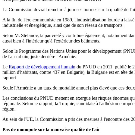
La Commission devrait remettre à jour ses normes sur la qualité de l'ai
A la fin de l'ère communiste en 1989, l'industrialisation lourde a laissé
industrielle et énergétique, ainsi que de son réseau de transports.
Selon M. Stefanov, la pauvreté y contribue également, notamment dans 
aussi bien à l'intérieur qu'à l'extérieur des bâtiments.
Selon le Programme des Nations Unies pour le développement (PNUD), l
de l'air urbain, juste derrière l'Arménie.
Le
Rapport de développement humain
du PNUD en 2011, publié le 2 no
million d'habitants, contre 437 en Bulgarie), la Bulgarie est en tête de 
rapport.
Seule l'Arménie a un taux de mortalité annuel plus élevé que ces deux
Les conclusions du PNUD mettent en exergue les risques énormes que re
régionale. Selon le rapport, la Turquie, candidate à l'adhésion eur
région.
Au sein de l'UE, la Commission a pris des mesures à l'encontre des 20 
Pas de monopole sur la mauvaise qualité de l'air