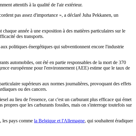
nt attentifs à la qualité de l'air extérieur.
ccordent pas assez d'importance », a déclaré Juha Pekkanen, un
t chaque année à une exposition à des matières particulaires sur le
fficacité des transports.
s aux politiques énergétiques qui subventionnent encore l'industrie
nts automobiles, ont été en partie responsables de la mort de 370
'Agence européenne pour l'environnement (AEE) estime que le taux de
particulaire supérieurs aux normes journalières, provoquant des effets
ardiaques ou des cancers.
iesel au lieu de l'essence, car c'est un carburant plus efficace qui émet
propres que les carburants fossiles, mais on s'interroge toutefois sur
me, les pays comme
la Belgique et l'Allemagne
, qui souhaitent éradiquer