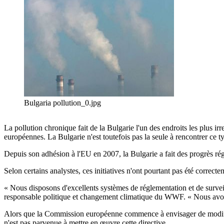
Bulgaria pollution_0.jpg
La pollution chronique fait de la Bulgarie l'un des endroits les plus ir
européennes. La Bulgarie n'est toutefois pas la seule à rencontrer ce t
Depuis son adhésion à l'EU en 2007, la Bulgarie a fait des progrès régu
Selon certains analystes, ces initiatives n'ont pourtant pas été correct
« Nous disposons d'excellents systèmes de réglementation et de surveil
responsable politique et changement climatique du WWF. « Nous avons 
Alors que la Commission européenne commence à envisager de modifier l
n'est pas parvenue à mettre en œuvre cette directive.