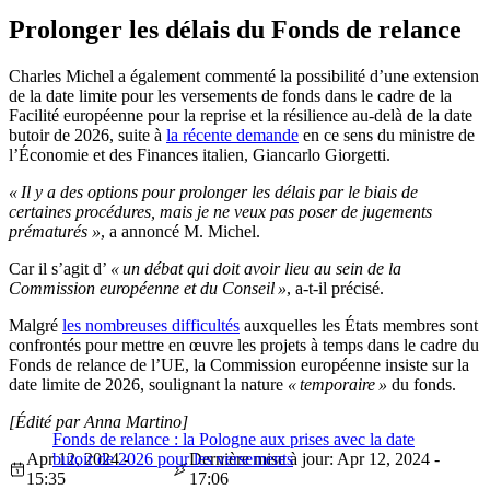
Prolonger les délais du Fonds de relance
Charles Michel a également commenté la possibilité d’une extension
de la date limite pour les versements de fonds dans le cadre de la
Facilité européenne pour la reprise et la résilience au-delà de la date
butoir de 2026, suite à
la récente demande
en ce sens du ministre de
l’Économie et des Finances italien, Giancarlo Giorgetti.
« Il y a des options pour prolonger les délais par le biais de
certaines procédures, mais je ne veux pas poser de jugements
prématurés »
, a annoncé M. Michel.
Car il s’agit d’
« un débat qui doit avoir lieu au sein de la
Commission européenne et du Conseil »
, a-t-il précisé.
Malgré
les nombreuses difficultés
auxquelles les États membres sont
confrontés pour mettre en œuvre les projets à temps dans le cadre du
Fonds de relance de l’UE, la Commission européenne insiste sur la
date limite de 2026, soulignant la nature
« temporaire »
du fonds.
[Édité par Anna Martino]
Fonds de relance : la Pologne aux prises avec la date
Apr 12, 2024 -
butoir de 2026 pour les versements
Dernière mise à jour: Apr 12, 2024 -
15:35
17:06