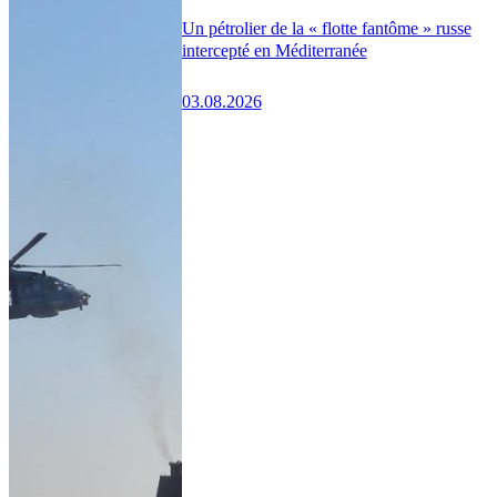
Un pétrolier de la « flotte fantôme » russe
intercepté en Méditerranée
03.08.2026