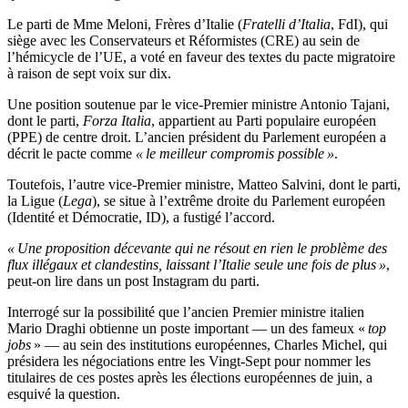
Le parti de Mme Meloni, Frères d’Italie (
Fratelli d’Italia
, FdI), qui
siège avec les Conservateurs et Réformistes (CRE) au sein de
l’hémicycle de l’UE, a voté en faveur des textes du pacte migratoire
à raison de sept voix sur dix.
Une position soutenue par le vice-Premier ministre Antonio Tajani,
dont le parti,
Forza Italia
, appartient au Parti populaire européen
(PPE) de centre droit. L’ancien président du Parlement européen a
décrit le pacte comme
« le meilleur compromis possible »
.
Toutefois, l’autre vice-Premier ministre, Matteo Salvini, dont le parti,
la Ligue (
Lega
), se situe à l’extrême droite du Parlement européen
(Identité et Démocratie, ID), a fustigé l’accord.
« Une proposition décevante qui ne résout en rien le problème des
flux illégaux et clandestins, laissant l’Italie seule une fois de plus »
,
peut-on lire dans un post Instagram du parti.
Interrogé sur la possibilité que l’ancien Premier ministre italien
Mario Draghi obtienne un poste important — un des fameux «
top
jobs
» — au sein des institutions européennes, Charles Michel, qui
présidera les négociations entre les Vingt-Sept pour nommer les
titulaires de ces postes après les élections européennes de juin, a
esquivé la question.