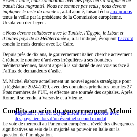
« Avec l’Italie, nous collaborons avec des pays tiers d’origine et de
transit [des migrants]. Nous ne sommes pas seuls ; nous devons
impliquer le reste du monde »
, a-t-il ajouté, faisant écho
aux propos
tenus la veille par la présidente de la Commission européenne,
Ursula von der Leyen.
« Nous devons collaborer avec la Tunisie, l’Égypte, le Liban et
d’autres pays de la Méditerranée »
, a-t-il indiqué, évoquant
l’accord
conclu le mois dernier avec Le Caire.
Depuis près de dix ans, le gouvernement italien cherche activement
à réduire le nombre d’arrivées irrégulières à ses frontières
méditerranéennes, faisant appel à la solidarité de ses voisins face à
l’afflux de demandeurs d’asile.
M. Michel élabore actuellement un nouvel agenda stratégique pour
la législature 2024-2029, avec des domaines prioritaires pour les 27
États membres de l’UE, et effectue une tournée des capitales. Après
Rome, il se rendra à Varsovie et à Vienne.
Conflits au sein du gouvernement Meloni
Migration : von der Leyen misera sur les accords avec
des pays tiers lors d’un éventuel second mandat
Le vote de mercredi au Parlement européen a révélé des divergences
significatives au sein de la majorité au pouvoir en Italie sur la
question de l’immigration.