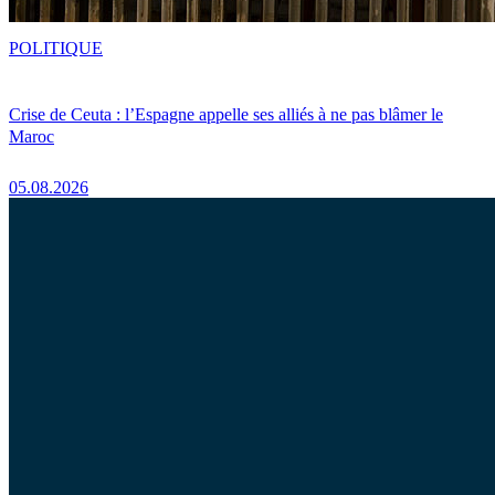
POLITIQUE
Crise de Ceuta : l’Espagne appelle ses alliés à ne pas blâmer le
Maroc
05.08.2026