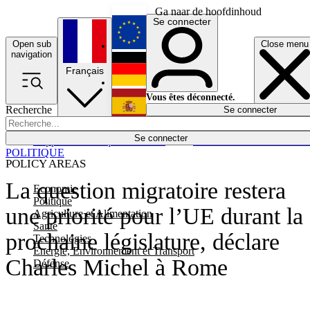
Ga naar de hoofdinhoud
Se connecter
Open sub
Close menu
English
navigation
Français
Deutsch
Vous êtes déconnecté.
Recherche
Se connecter
Español
Lumières éteintes
Se connecter
Rapporteur
Politique
Économie
Newsletters
Evénements
Em
POLITIQUE
POLICY AREAS
La question migratoire restera
Economie
Politique
une priorité pour l’UE durant la
Agriculture et Alimentation
Santé
prochaine législature, déclare
Technologies
Energie, Environnement et Transport
Charles Michel à Rome
Défense