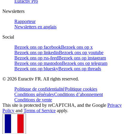
Euractiv Pro
Newsletters
Rapporteur
Newsletters en anglais
Social
Bezoek ons op facebook
Bezoek ons op x
Bezoek ons op linkedin
Bezoek ons op youtube
Bezoek ons op rss-feed
Bezoek ons op instagram
Bezoek ons op mastodon
Bezoek ons op telegram
Bezoek ons op bluesky
Bezoek ons op threads
©
2026
Euractiv FR. All rights reserved.
Politique de confidentialité
Politique cookies
Conditions générales
Conditions d’abonnement
Conditions de vente
This site is protected by reCAPTCHA, and the Google
Privacy
Policy
and
Terms of Service
apply.