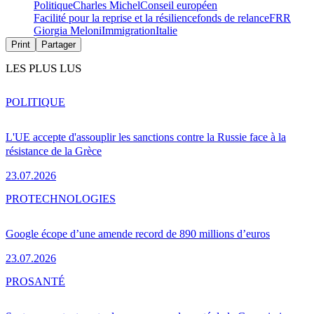
Politique
Charles Michel
Conseil européen
Facilité pour la reprise et la résilience
fonds de relance
FRR
Giorgia Meloni
Immigration
Italie
Print
Partager
LES PLUS LUS
POLITIQUE
L'UE accepte d'assouplir les sanctions contre la Russie face à la
résistance de la Grèce
23.07.2026
PRO
TECHNOLOGIES
Google écope d’une amende record de 890 millions d’euros
23.07.2026
PRO
SANTÉ