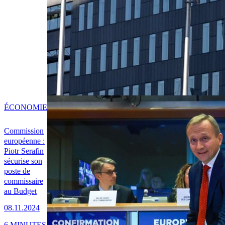
ÉCONOMIE
Commission
européenne :
Piotr Serafin
sécurise son
poste de
commissaire
au Budget
08.11.2024
6 MINUTES