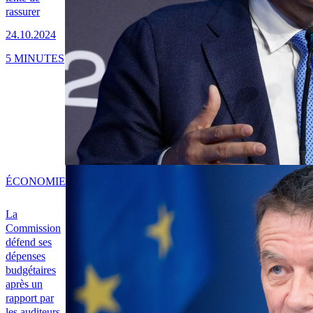
rassurer
24.10.2024
5 MINUTES
ÉCONOMIE
La
Commission
défend ses
dépenses
budgétaires
après un
rapport par
les auditeurs