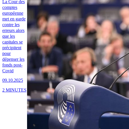
La Cour des
comptes
européenne
met en garde
contre les
erreurs alors
que les
capitales se
précipitent
pour
dépenser les
fonds post-
Covid
09.10.2025
2 MINUTES