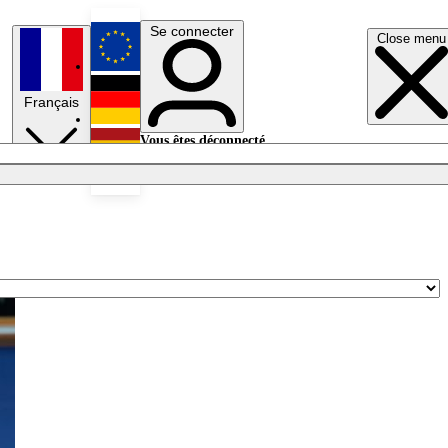
Se connecter
Close menu
English
Français
Deutsch
Vous êtes déconnecté.
Se connecter
Español
Lumières éteintes