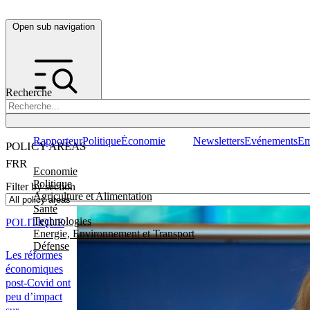
Open sub navigation
Recherche
Rapporteur
Politique
Économie
Newsletters
Evénements
Em
POLICY AREAS
FRR
Economie
Politique
Filter by section
Agriculture et Alimentation
Santé
Technologies
POLITIQUE
Energie, Environnement et Transport
Défense
Les réformes
économiques
post-Covid ont
peu d’impact