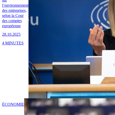
sur
l’environnement
des entreprises,
selon la Cour
des comptes
européenne
28.10.2025
4 MINUTES
ÉCONOMIE