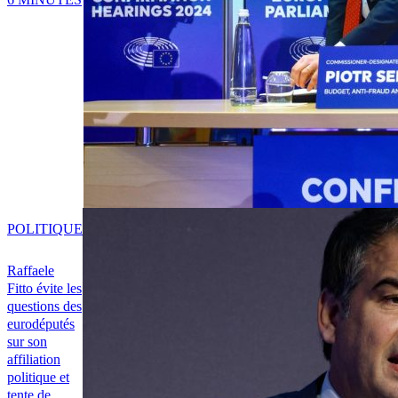
POLITIQUE
Raffaele
Fitto évite les
questions des
eurodéputés
sur son
affiliation
politique et
tente de