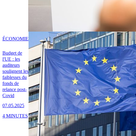
ÉCONOMIE
Budget de
l'UE : les
auditeurs
soulignent les
faiblesses du
fonds de
relance post-
Covid
07.05.2025
4 MINUTES