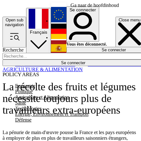
Ga naar de hoofdinhoud
Se connecter
Open sub
Close menu
English
navigation
Français
Deutsch
Vous êtes déconnecté.
Recherche
Se connecter
Español
Lumières éteintes
Se connecter
Rapporteur
Politique
Économie
Newsletters
Evénements
Em
AGRICULTURE & ALIMENTATION
POLICY AREAS
La récolte des fruits et légumes
Economie
Politique
nécessite toujours plus de
Agriculture et Alimentation
Santé
travailleurs extra-européens
Technologies
Energie, Environnement et Transport
Défense
La pénurie de main-d'œuvre pousse la France et les pays européens
à employer de plus en plus de travailleurs saisonniers étrangers,