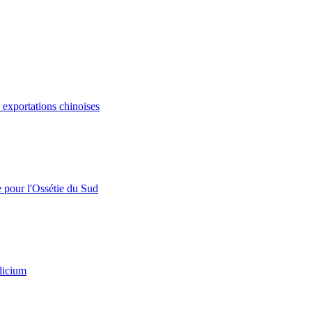
s exportations chinoises
e pour l'Ossétie du Sud
licium