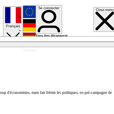
Se connecter
Close menu
English
Français
Deutsch
Vous êtes déconnecté.
Se connecter
Español
Lumières éteintes
oup d'économistes, mais fait frémir les politiques, en pré-campagne de