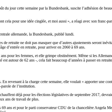
oût du jour cette semaine par la Bundesbank, suscite l’adhésion de beau
nt cela pour une idée cinglée, et moi aussi », a réagi avec son franc-pa
ntrale allemande, la Bundesbank, publié lundi.
es de retraite ne doit pas masquer que d’autres ajustements seront inévit
âge d’entrée en retraite, pour arriver en 2060 à 69 ans.
s pour les femmes, et elle grimpe obstinément. Même si les Allemands pa
té est autour de 62 ans -, cela fait beaucoup d’années à passer en retrait
En revenant à la charge cette semaine, elle voulait « apporter une contr
parole de l’institution.
’échauffent déjà pour les élections législatives de septembre 2017, devrai
ux ans de travail de plus.
s 69 ans et pour le parti conservateur CDU de la chancelière Angela Me