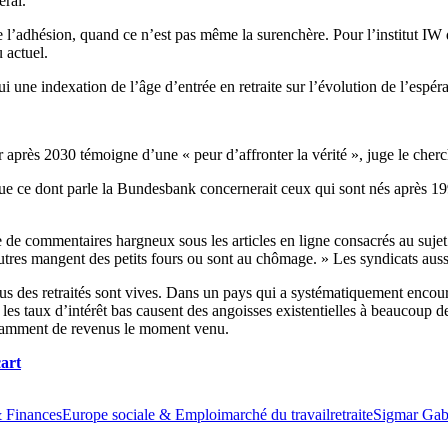
éral.
te l’adhésion, quand ce n’est pas même la surenchère. Pour l’institut 
u actuel.
une indexation de l’âge d’entrée en retraite sur l’évolution de l’espér
r après 2030 témoigne d’une « peur d’affronter la vérité », juge le cherc
e ce dont parle la Bundesbank concernerait ceux qui sont nés après 1995, 
e commentaires hargneux sous les articles en ligne consacrés au sujet. 
 autres mangent des petits fours ou sont au chômage. » Les syndicats aus
enus des retraités sont vives. Dans un pays qui a systématiquement encoura
 les taux d’intérêt bas causent des angoisses existentielles à beaucoup 
uffisamment de revenus le moment venu.
cart
 Finances
Europe sociale & Emploi
marché du travail
retraite
Sigmar Gab