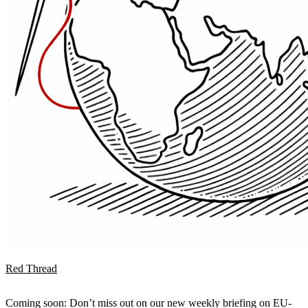
Red Thread
Coming soon: Don’t miss out on our new weekly briefing on EU-