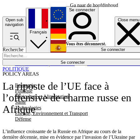
Ga naar de hoofdinhoud
Se connecter
Open sub
Close menu
English
navigation
Français
Deutsch
Vous êtes déconnecté.
Recherche
Se connecter
Español
Lumières éteintes
Se connecter
Rapporteur
Politique
Économie
Newsletters
Evénements
Em
POLITIQUE
POLICY AREAS
La riposte de l’UE face à
Economie
Politique
l’offensive de charme russe en
Agriculture et Alimentation
Santé
Afrique
Technologies
Energie, Environnement et Transport
Défense
L’influence croissante de la Russie en Afrique au cours de la
dernière décennie, mise en évidence par l’invasion de l’Ukraine par