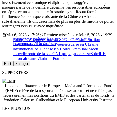
investissement économique et diplomatique suggère. Pendant la
majeure partie de la dernière décennie, les responsables européens
ont éprouvé un sentiment de frustration grandissant face à
l’influence économique croissante de la Chine en Afrique
subsaharienne. Ils ont désormais de plus en plus de raisons de porter
leur regard vers l’Est avec inquiétude.
Mar 6, 2023 - 17:26
Dernière mise à jour: Mar 6, 2023 - 19:29
L’Europe se prépare à soutenir l’Ukraine « aussi
Politique
Afrique
Afrique du Sud
Chine
désinformation
longtemps qu’il le faudra »
États-Unis
France
Groupe Wagner
Guerre en Ukraine
International
Joe Biden
Josep Borrell
Kremlin
Moscou
nouvelle route de la soie
ONU
propagande russe
Sahel
UE
union africaine
Vladimir Poutine
Print
Partager
SUPPORTERS
Le contenu financé par le European Media and Information Fund
(EMIF) relève de la responsabilité de ses auteurs et ne reflète pas
nécessairement les positions du EMIF et des partenaires du fonds, la
fondation Calouste Gulbenkian et le European University Institute.
LES PLUS LUS