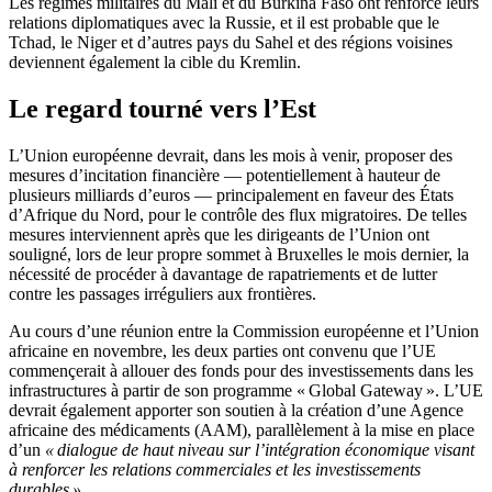
Les régimes militaires du Mali et du Burkina Faso ont renforcé leurs
relations diplomatiques avec la Russie, et il est probable que le
Tchad, le Niger et d’autres pays du Sahel et des régions voisines
deviennent également la cible du Kremlin.
Le regard tourné vers l’Est
L’Union européenne devrait, dans les mois à venir, proposer des
mesures d’incitation financière — potentiellement à hauteur de
plusieurs milliards d’euros — principalement en faveur des États
d’Afrique du Nord, pour le contrôle des flux migratoires. De telles
mesures interviennent après que les dirigeants de l’Union ont
souligné, lors de leur propre sommet à Bruxelles le mois dernier, la
nécessité de procéder à davantage de rapatriements et de lutter
contre les passages irréguliers aux frontières.
Au cours d’une réunion entre la Commission européenne et l’Union
africaine en novembre, les deux parties ont convenu que l’UE
commençerait à allouer des fonds pour des investissements dans les
infrastructures à partir de son programme « Global Gateway ». L’UE
devrait également apporter son soutien à la création d’une Agence
africaine des médicaments (AAM), parallèlement à la mise en place
d’un
« dialogue de haut niveau sur l’intégration économique visant
à renforcer les relations commerciales et les investissements
durables »
.