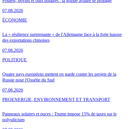
Poulets, bovins et ours polaires : la grippe aviaire se propage
07.08.2026
ÉCONOMIE
La « résilience surprenante » de l'Allemagne face à la forte hausse
des exportations chinoises
07.08.2026
POLITIQUE
Quatre pays européens mettent en garde contre les projets de la
Russie pour l'Ossétie du Sud
07.08.2026
PRO
ENERGIE, ENVIRONNEMENT ET TRANSPORT
Panneaux solaires et puces : Trump impose 15% de taxes sur le
polysilicium