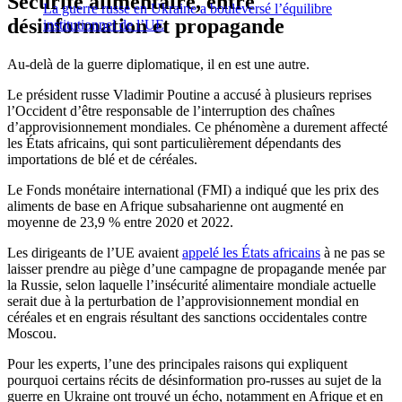
Sécurité alimentaire, entre
La guerre russe en Ukraine a bouleversé l’équilibre
désinformation et propagande
institutionnel de l’UE
Au-delà de la guerre diplomatique, il en est une autre.
Le président russe Vladimir Poutine a accusé à plusieurs reprises
l’Occident d’être responsable de l’interruption des chaînes
d’approvisionnement mondiales. Ce phénomène a durement affecté
les États africains, qui sont particulièrement dépendants des
importations de blé et de céréales.
Le Fonds monétaire international (FMI) a indiqué que les prix des
aliments de base en Afrique subsaharienne ont augmenté en
moyenne de 23,9 % entre 2020 et 2022.
Les dirigeants de l’UE avaient
appelé les États africains
à ne pas se
laisser prendre au piège d’une campagne de propagande menée par
la Russie, selon laquelle l’insécurité alimentaire mondiale actuelle
serait due à la perturbation de l’approvisionnement mondial en
céréales et en engrais résultant des sanctions occidentales contre
Moscou.
Pour les experts, l’une des principales raisons qui expliquent
pourquoi certains récits de désinformation pro-russes au sujet de la
guerre en Ukraine ont trouvé un écho, notamment en Afrique et en