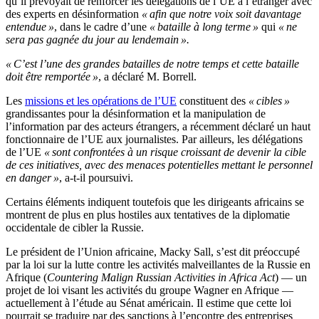
qu’il prévoyait de renforcer les délégations de l’UE à l’étranger avec
des experts en désinformation
« afin que notre voix soit davantage
entendue »
, dans le cadre d’une
« bataille à long terme »
qui
« ne
sera pas gagnée du jour au lendemain ».
« C’est l’une des grandes batailles de notre temps et cette bataille
doit être remportée »
, a déclaré M. Borrell.
Les
missions et les opérations de l’UE
constituent des
« cibles »
grandissantes pour la désinformation et la manipulation de
l’information par des acteurs étrangers, a récemment déclaré un haut
fonctionnaire de l’UE aux journalistes. Par ailleurs, les délégations
de l’UE
« sont confrontées à un risque croissant de devenir la cible
de ces initiatives, avec des menaces potentielles mettant le personnel
en danger »
, a-t-il poursuivi.
Certains éléments indiquent toutefois que les dirigeants africains se
montrent de plus en plus hostiles aux tentatives de la diplomatie
occidentale de cibler la Russie.
Le président de l’Union africaine, Macky Sall, s’est dit préoccupé
par la loi sur la lutte contre les activités malveillantes de la Russie en
Afrique (
Countering Malign Russian Activities in Africa Act
) — un
projet de loi visant les activités du groupe Wagner en Afrique —
actuellement à l’étude au Sénat américain. Il estime que cette loi
pourrait se traduire par des sanctions à l’encontre des entreprises