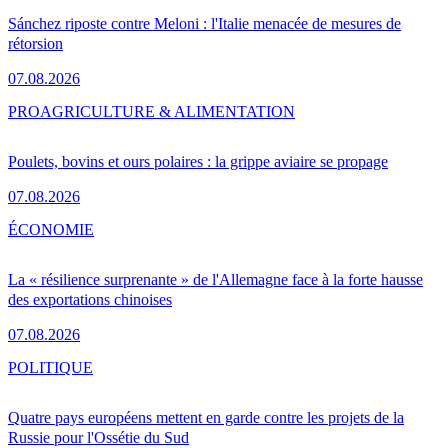
Sánchez riposte contre Meloni : l'Italie menacée de mesures de
rétorsion
07.08.2026
PRO
AGRICULTURE & ALIMENTATION
Poulets, bovins et ours polaires : la grippe aviaire se propage
07.08.2026
ÉCONOMIE
La « résilience surprenante » de l'Allemagne face à la forte hausse
des exportations chinoises
07.08.2026
POLITIQUE
Quatre pays européens mettent en garde contre les projets de la
Russie pour l'Ossétie du Sud