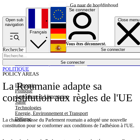
Ga naar de hoofdinhoud
Se connecter
Open sub
Close menu
English
navigation
Français
Deutsch
Vous êtes déconnecté.
Recherche
Se connecter
Español
Lumières éteintes
Se connecter
Rapporteur
Politique
Économie
Newsletters
Evénements
Em
POLITIQUE
POLICY AREAS
La Roumanie adapte sa
Economie
Politique
constitution aux règles de l'UE
Agriculture et Alimentation
Santé
Technologies
Energie, Environnement et Transport
Défense
La chambre basse du Parlement roumain a adopté une nouvelle
constitution pour se conformer aux conditions de l'adhésion à l'UE.