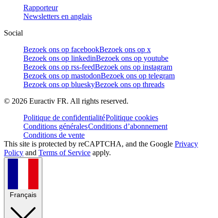
Rapporteur
Newsletters en anglais
Social
Bezoek ons op facebook
Bezoek ons op x
Bezoek ons op linkedin
Bezoek ons op youtube
Bezoek ons op rss-feed
Bezoek ons op instagram
Bezoek ons op mastodon
Bezoek ons op telegram
Bezoek ons op bluesky
Bezoek ons op threads
©
2026
Euractiv FR. All rights reserved.
Politique de confidentialité
Politique cookies
Conditions générales
Conditions d’abonnement
Conditions de vente
This site is protected by reCAPTCHA, and the Google
Privacy
Policy
and
Terms of Service
apply.
Français