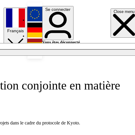
Se connecter
Close menu
English
Français
Deutsch
Vous êtes déconnecté.
Se connecter
Español
Lumières éteintes
ation conjointe en matière
rojets dans le cadre du protocole de Kyoto.