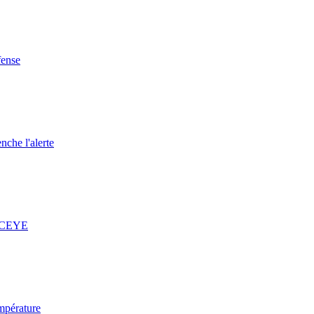
fense
nche l'alerte
 ICEYE
mpérature