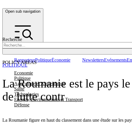
Open sub navigation
Recherche
Rapporteur
Politique
Économie
Newsletters
Evénements
Em
POLICY AREAS
POLITIQUE
Economie
Politique
La Roumanie est le pays le 
Agriculture et Alimentation
Santé
de lutte contr
Technologies
Energie, Environnement et Transport
Défense
La Roumanie figure en haut du classement dans une étude sur les pays l