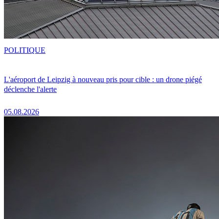
POLITIQUE
L'aéroport de Leipzig à nouveau pris pour cible : un drone piégé
déclenche l'alerte
05.08.2026