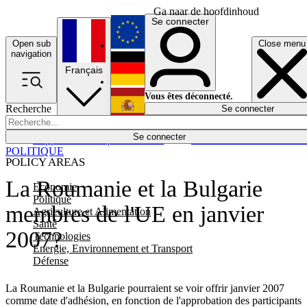
Ga naar de hoofdinhoud
Se connecter
Open sub
Close menu
English
navigation
Français
Deutsch
Vous êtes déconnecté.
Recherche
Se connecter
Español
Lumières éteintes
Se connecter
Rapporteur
Politique
Économie
Newsletters
Evénements
Em
POLITIQUE
POLICY AREAS
La Roumanie et la Bulgarie
Economie
Politique
membres de l'UE en janvier
Agriculture et Alimentation
Santé
2007?
Technologies
Energie, Environnement et Transport
Défense
La Roumanie et la Bulgarie pourraient se voir offrir janvier 2007
comme date d'adhésion, en fonction de l'approbation des participants