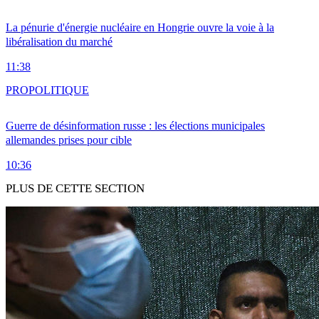
La pénurie d'énergie nucléaire en Hongrie ouvre la voie à la
libéralisation du marché
11:38
PRO
POLITIQUE
Guerre de désinformation russe : les élections municipales
allemandes prises pour cible
10:36
PLUS DE CETTE SECTION