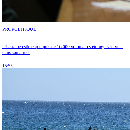
PRO
POLITIQUE
L'Ukraine estime que près de 16 000 volontaires étrangers servent
dans son armée
15:55