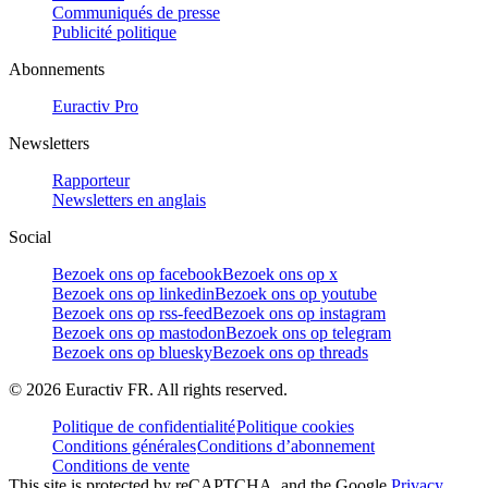
Communiqués de presse
Publicité politique
Abonnements
Euractiv Pro
Newsletters
Rapporteur
Newsletters en anglais
Social
Bezoek ons op facebook
Bezoek ons op x
Bezoek ons op linkedin
Bezoek ons op youtube
Bezoek ons op rss-feed
Bezoek ons op instagram
Bezoek ons op mastodon
Bezoek ons op telegram
Bezoek ons op bluesky
Bezoek ons op threads
©
2026
Euractiv FR. All rights reserved.
Politique de confidentialité
Politique cookies
Conditions générales
Conditions d’abonnement
Conditions de vente
This site is protected by reCAPTCHA, and the Google
Privacy