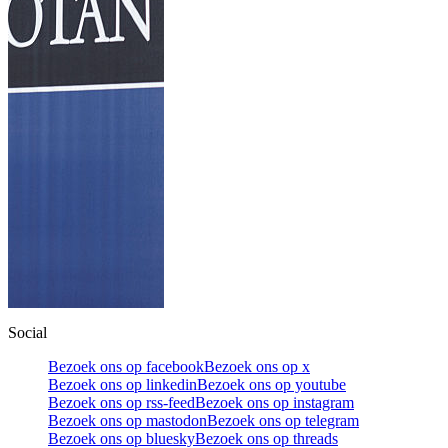
Social
Bezoek ons op facebook
Bezoek ons op x
Bezoek ons op linkedin
Bezoek ons op youtube
Bezoek ons op rss-feed
Bezoek ons op instagram
Bezoek ons op mastodon
Bezoek ons op telegram
Bezoek ons op bluesky
Bezoek ons op threads