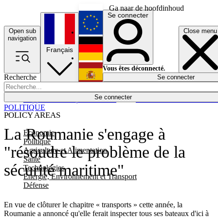
Ga naar de hoofdinhoud
Se connecter
Open sub
Close menu
English
navigation
Français
Deutsch
Vous êtes déconnecté.
Recherche
Se connecter
Español
Lumières éteintes
Se connecter
Rapporteur
Politique
Économie
Newsletters
Evénements
Em
POLITIQUE
POLICY AREAS
La Roumanie s'engage à
Economie
Politique
"résoudre le problème de la
Agriculture et Alimentation
Santé
sécurité maritime"
Technologies
Energie, Environnement et Transport
Défense
En vue de clôturer le chapitre « transports » cette année, la
Roumanie a annoncé qu'elle ferait inspecter tous ses bateaux d'ici à