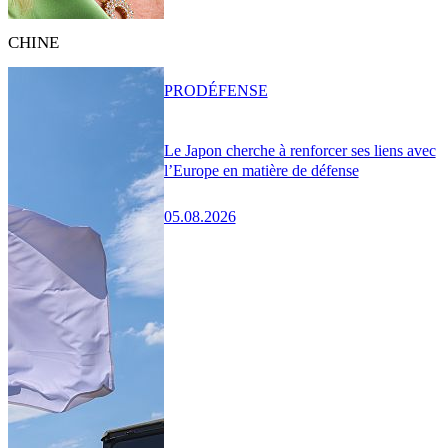
CHINE
PRO
DÉFENSE
Le Japon cherche à renforcer ses liens avec
l’Europe en matière de défense
05.08.2026