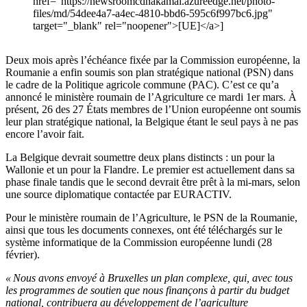
href="https://newsroomcdnakamai.azureedge.net/photo-
files/md/54dee4a7-a4ec-4810-bbd6-595c6f997bc6.jpg"
target="_blank" rel="noopener">[UE]</a>]
Deux mois après l’échéance fixée par la Commission européenne, la
Roumanie a enfin soumis son plan stratégique national (PSN) dans
le cadre de la Politique agricole commune (PAC). C’est ce qu’a
annoncé le ministère roumain de l’Agriculture ce mardi 1er mars. À
présent, 26 des 27 États membres de l’Union européenne ont soumis
leur plan stratégique national, la Belgique étant le seul pays à ne pas
encore l’avoir fait.
La Belgique devrait soumettre deux plans distincts : un pour la
Wallonie et un pour la Flandre. Le premier est actuellement dans sa
phase finale tandis que le second devrait être prêt à la mi-mars, selon
une source diplomatique contactée par EURACTIV.
Pour le ministère roumain de l’Agriculture, le PSN de la Roumanie,
ainsi que tous les documents connexes, ont été téléchargés sur le
système informatique de la Commission européenne lundi (28
février).
« Nous avons envoyé à Bruxelles un plan complexe, qui, avec tous
les programmes de soutien que nous finançons à partir du budget
national, contribuera au développement de l’agriculture