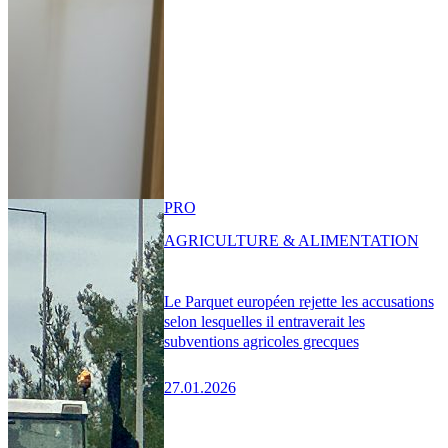
PRO
AGRICULTURE & ALIMENTATION
Le Parquet européen rejette les accusations
selon lesquelles il entraverait les
subventions agricoles grecques
27.01.2026