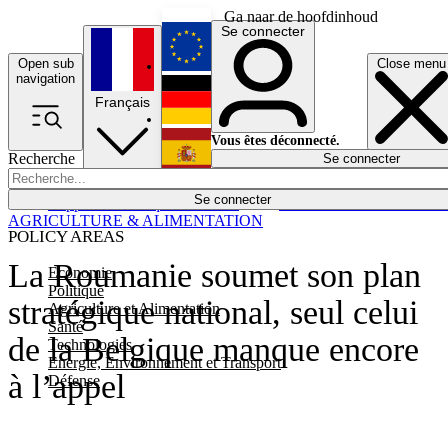
Ga naar de hoofdinhoud
Se connecter
Open sub
Close menu
English
navigation
Français
Deutsch
Vous êtes déconnecté.
Recherche
Se connecter
Español
Lumières éteintes
Se connecter
Rapporteur
Politique
Économie
Newsletters
Evénements
Em
AGRICULTURE & ALIMENTATION
POLICY AREAS
La Roumanie soumet son plan
Economie
Politique
stratégique national, seul celui
Agriculture et Alimentation
Santé
de la Belgique manque encore
Technologies
Energie, Environnement et Transport
à l’appel
Défense