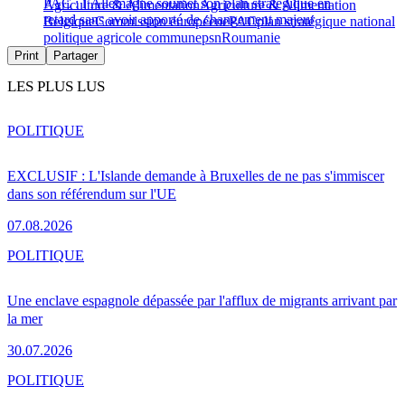
PAC : l’Allemagne soumet son plan stratégique en
Agriculture & Alimentation
Agriculture & Alimentation
retard sans avoir apporté de changement majeur
Belgique
Commission européene
PAC
plan stratégique national
politique agricole commune
psn
Roumanie
Print
Partager
LES PLUS LUS
POLITIQUE
EXCLUSIF : L'Islande demande à Bruxelles de ne pas s'immiscer
dans son référendum sur l'UE
07.08.2026
POLITIQUE
Une enclave espagnole dépassée par l'afflux de migrants arrivant par
la mer
30.07.2026
POLITIQUE