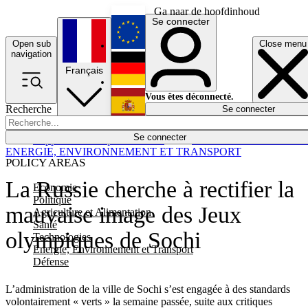
Ga naar de hoofdinhoud
Se connecter
Open sub
Close menu
English
navigation
Français
Deutsch
Vous êtes déconnecté.
Recherche
Se connecter
Español
Lumières éteintes
Se connecter
Rapporteur
Politique
Économie
Newsletters
Evénements
Em
ENERGIE, ENVIRONNEMENT ET TRANSPORT
POLICY AREAS
La Russie cherche à rectifier la
Economie
Politique
mauvaise image des Jeux
Agriculture et Alimentation
Santé
olympiques de Sochi
Technologies
Energie, Environnement et Transport
Défense
L’administration de la ville de Sochi s’est engagée à des standards
volontairement « verts » la semaine passée, suite aux critiques