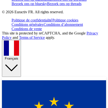
Bezoek ons op bluesky
Bezoek ons op threads
©
2026
Euractiv FR. All rights reserved.
Politique de confidentialité
Politique cookies
Conditions générales
Conditions d’abonnement
Conditions de vente
This site is protected by reCAPTCHA, and the Google
Privacy
Policy
and
Terms of Service
apply.
Français