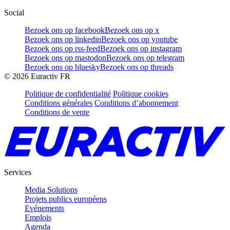
Social
Bezoek ons op facebook
Bezoek ons op x
Bezoek ons op linkedin
Bezoek ons op youtube
Bezoek ons op rss-feed
Bezoek ons op instagram
Bezoek ons op mastodon
Bezoek ons op telegram
Bezoek ons op bluesky
Bezoek ons op threads
©
2026
Euractiv FR
Politique de confidentialité
Politique cookies
Conditions générales
Conditions d’abonnement
Conditions de vente
Services
Media Solutions
Projets publics européens
Evénements
Emplois
Agenda