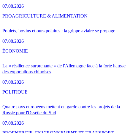
07.08.2026
PRO
AGRICULTURE & ALIMENTATION
Poulets, bovins et ours polaires : la grippe aviaire se propage
07.08.2026
ÉCONOMIE
La « résilience surprenante » de l'Allemagne face à la forte hausse
des exportations chinoises
07.08.2026
POLITIQUE
Quatre pays européens mettent en garde contre les projets de la
Russie pour l'Ossétie du Sud
07.08.2026
PRO
ENERGIE, ENVIRONNEMENT ET TRANSPORT