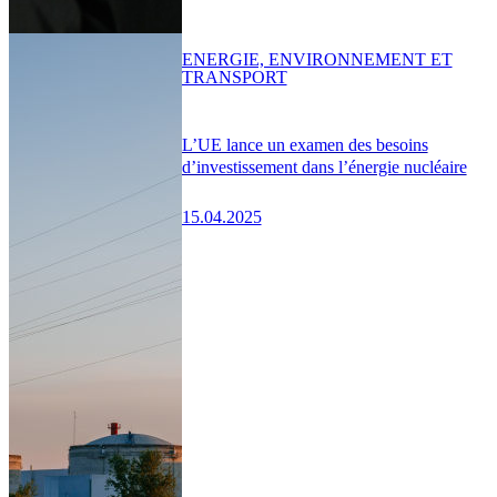
ENERGIE, ENVIRONNEMENT ET
TRANSPORT
L’UE lance un examen des besoins
d’investissement dans l’énergie nucléaire
15.04.2025