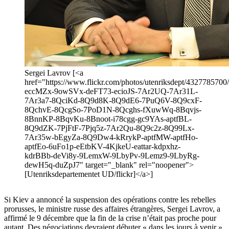
Sergei Lavrov [<a
href="https://www.flickr.com/photos/utenriksdept/4327785700/i
eccMZx-9owSVx-deFT73-ecioJS-7Ar2UQ-7Ar31L-
7Ar3a7-8QciKd-8Q9d8K-8Q9dE6-7PuQ6V-8Q9cxF-
8QchvE-8QcgSo-7PoD1N-8Qcghs-fXuwWq-8Bqvjs-
8BnnKP-8BqvKu-8Bnoot-i78cgg-gc9YAs-aptfBL-
8Q9dZK-7PjFtF-7Pjq5z-7Ar2Qu-8Q9c2z-8Q99Lx-
7Ar35w-bEgyZa-8Q9Dw4-kRrykP-aptfMW-aptfHo-
aptfEo-6uFo1p-eEtbKV-4KjkeU-eattar-kdpxhz-
kdrBBb-deVi8y-9LemxW-9LbyPv-9Lemz9-9LbyRg-
dewH5q-duZpJ7" target="_blank" rel="noopener">
[Utenriksdepartementet UD/flickr]</a>]
Si Kiev a annoncé la suspension des opérations contre les rebelles
prorusses, le ministre russe des affaires étrangères, Sergei Lavrov, a
affirmé le 9 décembre que la fin de la crise n’était pas proche pour
autant. Des négociations devraient débuter « dans les jours à venir ».