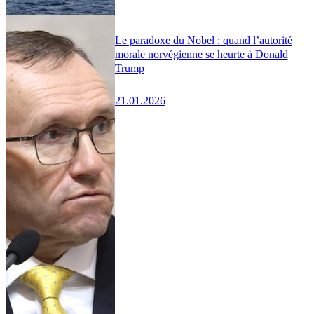
Le paradoxe du Nobel : quand l’autorité
morale norvégienne se heurte à Donald
Trump
21.01.2026