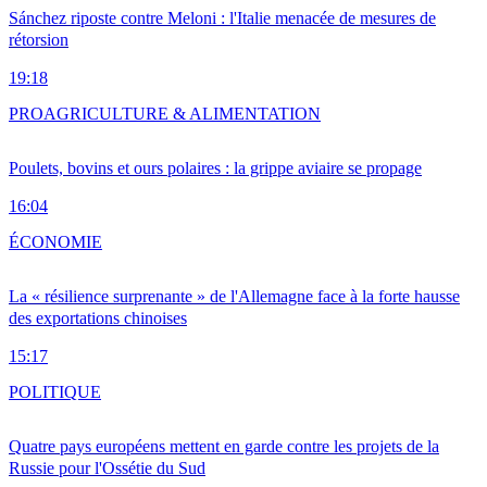
Sánchez riposte contre Meloni : l'Italie menacée de mesures de
rétorsion
19:18
PRO
AGRICULTURE & ALIMENTATION
Poulets, bovins et ours polaires : la grippe aviaire se propage
16:04
ÉCONOMIE
La « résilience surprenante » de l'Allemagne face à la forte hausse
des exportations chinoises
15:17
POLITIQUE
Quatre pays européens mettent en garde contre les projets de la
Russie pour l'Ossétie du Sud