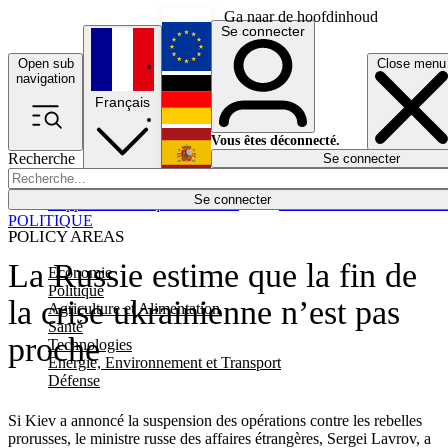
Ga naar de hoofdinhoud
Se connecter
Open sub
Close menu
English
navigation
Français
Deutsch
Vous êtes déconnecté.
Recherche
Se connecter
Español
Lumières éteintes
Se connecter
Rapporteur
Politique
Économie
Newsletters
Evénements
Em
POLITIQUE
POLICY AREAS
La Russie estime que la fin de
Economie
Politique
la crise ukrainienne n’est pas
Agriculture et Alimentation
Santé
proche
Technologies
Energie, Environnement et Transport
Défense
Si Kiev a annoncé la suspension des opérations contre les rebelles
prorusses, le ministre russe des affaires étrangères, Sergei Lavrov, a