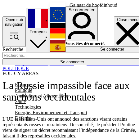
Ga naar de hoofdinhoud
Se connecter
Open sub
Close menu
English
navigation
Français
Deutsch
Vous êtes déconnecté.
Recherche
Se connecter
Español
Lumières éteintes
Se connecter
Rapporteur
Politique
Économie
Newsletters
Evénements
Em
POLITIQUE
POLICY AREAS
La Russie impassible face aux
Economie
Politique
sanctions occidentales
Agriculture et Alimentation
Santé
Technologies
Energie, Environnement et Transport
Défense
L'UE et les États-Unis ont annoncé des sanctions visant certains
représentants russes et ukrainiens. De son côté, le président Poutine
vient de signer un décret reconnaissant l’indépendance de la Crimée,
faisant fi des représailles occidentales.