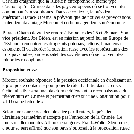
Certains craignent que la Russie n’entreprenne le même type
d’action qu’en Crimée dans les pays européens où se trouvent des
communautés russophones. Dans ce contexte, le président
américain, Barack Obama, a prévenu que de nouvelles provocations
isoleraient davantage Moscou et endommageraient son économie.
Barack Obama devrait se rendre à Bruxelles les 25 et 26 mars. Son
vice-président, Joe Biden, est en mission aujourd’hui en Europe de
l’Est pour rencontrer les dirigeants polonais, lettons, lituaniens et
estoniens. Il va aborder la question russe avec les représentants des
trois pays baltes, anciens satellites soviétiques où se trouvent des
minorités russophones.
Proposition russe
Moscou souhaite répondre à la pression occidentale en établissant un
« groupe de contacts » pour jouer le rôle d’arbitre dans la crise.
Cette initiative sera une plateforme défendant la reconnaissance du
référendum en Crimée et permettrait d’établir une Constitution pour
« l’Ukraine fédérale ».
Selon une source occidentale citée par Reuters, le président
ukrainien par intérim n’accepte pas l’annexion de la Crimée. Le
ministre allemand des Affaires étrangères, Frank-Walter Steinmeier,
a pour sa part affirmé que son pays s’opposait à la proposition russe.