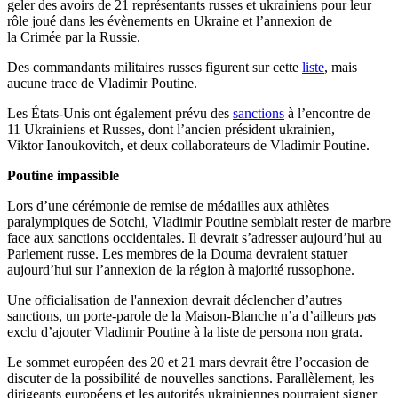
geler des avoirs de 21 représentants russes et ukrainiens pour leur
rôle joué dans les évènements en Ukraine et
l’annexion de
la
Crimée
par la Russie.
Des commandants militaires russes figurent sur cette
liste
, mais
aucune trace de
Vladimir
Poutine
.
Les États-Unis ont également prévu des
sanctions
à l’encontre de
11 Ukrainiens et Russes, dont l’ancien président ukrainien,
Viktor Ianoukovitch, et deux collaborateurs de Vladimir Poutine.
Poutine impassible
Lors d’une cérémonie de remise de médailles aux athlètes
paralympiques de Sotchi, Vladimir Poutine semblait rester de marbre
face aux sanctions occidentales. Il devrait s’adresser aujourd’hui au
Parlement russe. Les membres de la Douma devraient statuer
aujourd’hui sur l’annexion de la région à majorité russophone.
Une officialisation de l'annexion devrait déclencher d’autres
sanctions, un porte-parole de la Maison-Blanche n’a d’ailleurs pas
exclu d’ajouter Vladimir Poutine à la liste de persona non grata.
Le sommet européen des 20 et 21 mars devrait être l’occasion de
discuter de la possibilité de nouvelles sanctions. Parallèlement, les
dirigeants européens et les autorités ukrainiennes pourraient signer