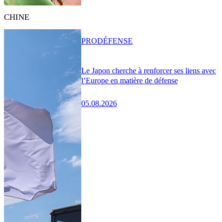
CHINE
PRO
DÉFENSE
Le Japon cherche à renforcer ses liens avec
l’Europe en matière de défense
05.08.2026