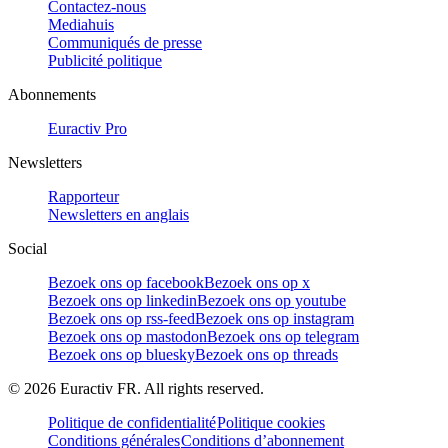
Contactez-nous
Mediahuis
Communiqués de presse
Publicité politique
Abonnements
Euractiv Pro
Newsletters
Rapporteur
Newsletters en anglais
Social
Bezoek ons op facebook
Bezoek ons op x
Bezoek ons op linkedin
Bezoek ons op youtube
Bezoek ons op rss-feed
Bezoek ons op instagram
Bezoek ons op mastodon
Bezoek ons op telegram
Bezoek ons op bluesky
Bezoek ons op threads
©
2026
Euractiv FR. All rights reserved.
Politique de confidentialité
Politique cookies
Conditions générales
Conditions d’abonnement