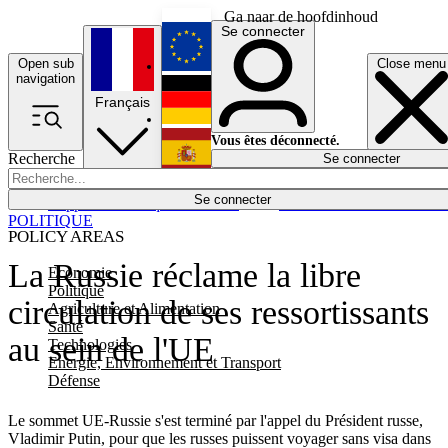
Ga naar de hoofdinhoud
Se connecter
Open sub
Close menu
English
navigation
Français
Deutsch
Vous êtes déconnecté.
Recherche
Se connecter
Español
Lumières éteintes
Se connecter
Rapporteur
Politique
Économie
Newsletters
Evénements
Em
POLITIQUE
POLICY AREAS
La Russie réclame la libre
Economie
Politique
circulation de ses ressortissants
Agriculture et Alimentation
Santé
au sein de l'UE
Technologies
Energie, Environnement et Transport
Défense
Le sommet UE-Russie s'est terminé par l'appel du Président russe,
Vladimir Putin, pour que les russes puissent voyager sans visa dans