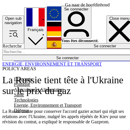
Ga naar de hoofdinhoud
Se connecter
Open sub
Close menu
English
navigation
Français
Deutsch
Vous êtes déconnecté.
Recherche
Se connecter
Español
Lumières éteintes
Se connecter
Rapporteur
Politique
Économie
Newsletters
Evénements
Em
ENERGIE, ENVIRONNEMENT ET TRANSPORT
POLICY AREAS
La Russie tient tête à l'Ukraine
Economie
Politique
sur le prix du gaz
Agriculture et Alimentation
Santé
Technologies
Energie, Environnement et Transport
Défense
La Russie insiste pour conserver l'accord gazier actuel qui régit ses
relations avec l'Ukraine, malgré les appels répétés de Kiev pour une
révision du contrat, a expliqué le responsable de Gazprom.