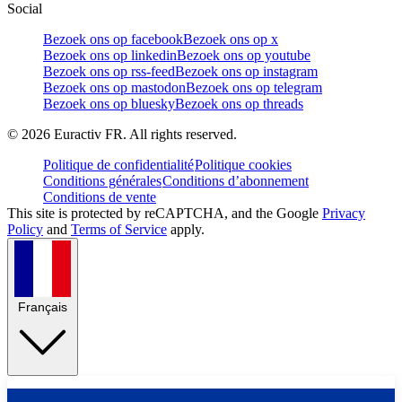
Social
Bezoek ons op facebook
Bezoek ons op x
Bezoek ons op linkedin
Bezoek ons op youtube
Bezoek ons op rss-feed
Bezoek ons op instagram
Bezoek ons op mastodon
Bezoek ons op telegram
Bezoek ons op bluesky
Bezoek ons op threads
©
2026
Euractiv FR. All rights reserved.
Politique de confidentialité
Politique cookies
Conditions générales
Conditions d’abonnement
Conditions de vente
This site is protected by reCAPTCHA, and the Google
Privacy
Policy
and
Terms of Service
apply.
Français