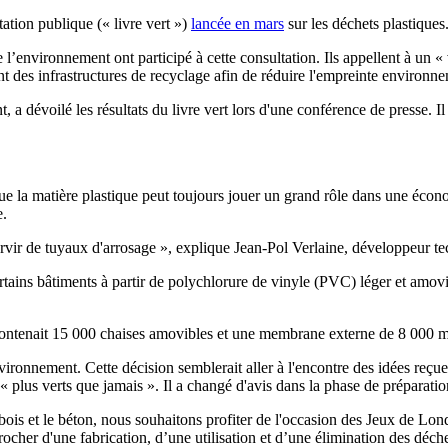
ation publique (« livre vert »)
lancée en mars
sur les déchets plastiques
l’environnement ont participé à cette consultation. Ils appellent à un «
nt des infrastructures de recyclage afin de réduire l'empreinte environn
 dévoilé les résultats du livre vert lors d'une conférence de presse. Il 
ue la matière plastique peut toujours jouer un grand rôle dans une écon
e.
rvir de tuyaux d'arrosage », explique Jean-Pol Verlaine, développeur t
rtains bâtiments à partir de polychlorure de vinyle (PVC) léger et amovibl
 contenait 15 000 chaises amovibles et une membrane externe de 8 000 
nvironnement. Cette décision semblerait aller à l'encontre des idées reçu
« plus verts que jamais ». Il a changé d'avis dans la phase de préparati
s et le béton, nous souhaitons profiter de l'occasion des Jeux de Londr
pprocher d'une fabrication, d’une utilisation et d’une élimination des dé