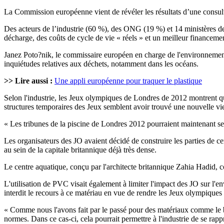
La Commission européenne vient de révéler les résultats d’une consult
Des acteurs de l’industrie (60 %), des ONG (19 %) et 14 ministères de 
décharge, des coûts de cycle de vie « réels » et un meilleur financeme
Janez Poto?nik, le commissaire européen en charge de l'environnement, a
inquiétudes relatives aux déchets, notamment dans les océans.
>> Lire aussi :
Une appli européenne pour traquer le plastique
Selon l'industrie, les Jeux olympiques de Londres de 2012 montrent q
structures temporaires des Jeux semblent avoir trouvé une nouvelle vi
« Les tribunes de la piscine de Londres 2012 pourraient maintenant se
Les organisateurs des JO avaient décidé de construire les parties de ce
au sein de la capitale britannique déjà très dense.
Le centre aquatique, conçu par l'architecte britannique Zahia Hadid,
L'utilisation de PVC visait également à limiter l'impact des JO sur l'e
interdit le recours à ce matériau en vue de rendre les Jeux olympiques 
« Comme nous l'avons fait par le passé pour des matériaux comme le boi
normes. Dans ce cas-ci, cela pourrait permettre à l'industrie de se ra