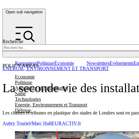
Open sub navigation
Recherche
Rapporteur
Politique
Économie
Newsletters
Evénements
Em
POLICY AREAS
ENERGIE, ENVIRONNEMENT ET TRANSPORT
Economie
Politique
La seconde vie des install
Agriculture et Alimentation
Santé
Technologies
Energie, Environnement et Transport
Défense
Les chaises et tribunes en plastique des stades de Londres sont en pas
Aubry Touriel
/
Marc Hall
EURACTIV.fr