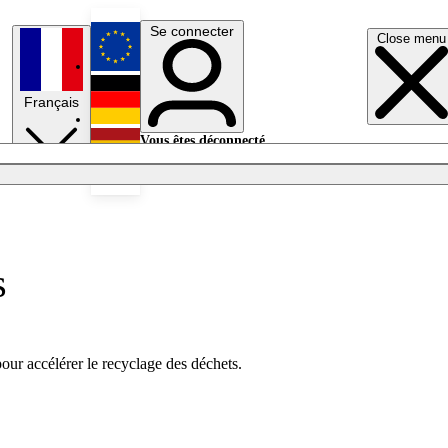
Se connecter
Close menu
English
Français
Deutsch
Vous êtes déconnecté.
Se connecter
Español
Lumières éteintes
s
our accélérer le recyclage des déchets.