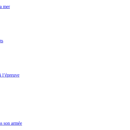
la mer
ts
à l’épreuve
ns son armée