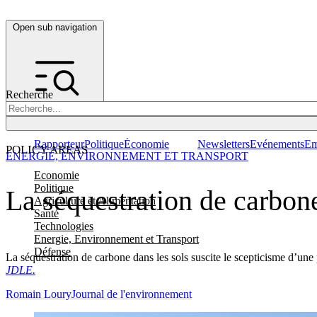
Open sub navigation
Recherche
Rapporteur
Politique
Économie
Newsletters
Evénements
Em
POLICY AREAS
ENERGIE, ENVIRONNEMENT ET TRANSPORT
Economie
Politique
La séquestration de carbon
Agriculture et Alimentation
Santé
Technologies
Energie, Environnement et Transport
Défense
La séquestration de carbone dans les sols suscite le scepticisme d’une 
JDLE.
Romain Loury
Journal de l'environnement