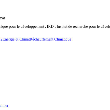
imat
omique pour le développement ; IRD : Institut de recherche pour le dév
O2
Energie & Climat
Réchauffement Climatique
la mer