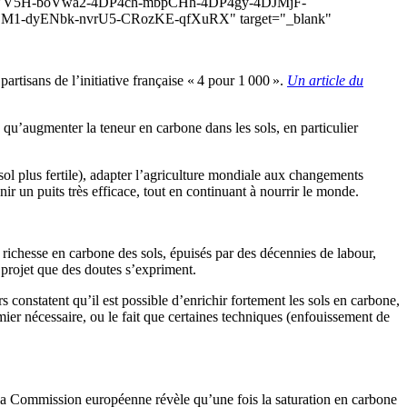
VV5H-boVwa2-4DP4ch-mbpCHh-4DP4gy-4DJMjF-
1-dyENbk-nvrU5-CRozKE-qfXuRX" target="_blank"
artisans de l’initiative française « 4 pour 1 000 ».
Un article du
 qu’augmenter la teneur en carbone dans les sols, en particulier
 sol plus fertile), adapter l’agriculture mondiale aux changements
r un puits très efficace, tout en continuant à nourrir le monde.
la richesse en carbone des sols, épuisés par des décennies de labour,
u projet que des doutes s’expriment.
constatent qu’il est possible d’enrichir fortement les sols en carbone,
mier nécessaire, ou le fait que certaines techniques (enfouissement de
a Commission européenne révèle qu’une fois la saturation en carbone