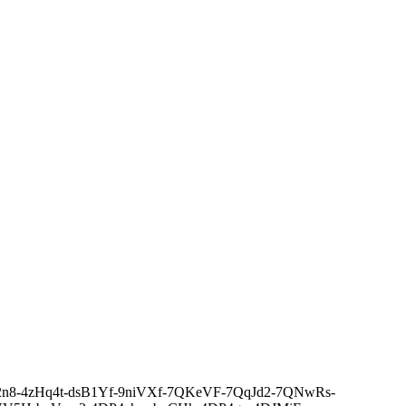
G-7Qr2n8-4zHq4t-dsB1Yf-9niVXf-7QKeVF-7QqJd2-7QNwRs-