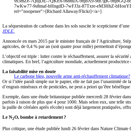
9s5mZe-7QujDE-7QKeJi-9s8nuA-9njbA9-9dt7gK-9njbG
7wKw77-9s8maf-bHngdD-7wFJ3z-87Txre-eM3HhZ-bHonYD
rel="noopener">[Richard Allaway/Flickr]</a>]
La séquestration de carbone dans les sols suscite le scepticisme d’une 
JDLE.
Annoncée en mars 2015 par le ministre français de l’Agriculture, Stépha
agricoles, de 0,4 % par an (soit quatre pour mille) permettrait d’éponge
L’objectif est triple : lutter contre le réchauffement, assurer la sécur
climatiques. En bref, l’agriculture mondiale, actuellement productrice
La faisabilité mise en doute
Le carbone bleu, nouvelle arme anti-réchauffement climatique?
Or si l’idée paraît simple sur le papier, elle ne fait pas l’unanimité de
d’engrais minéraux et de pesticides, ne peut a priori qu’être bénéfique 
Exemple, dans une étude britannique publiée mercredi 28 février dans G
parfois à raison de plus que 4 pour 1000. Mais selon eux, une telle st
la paille de céréales après récolte) sont déjà largement pratiquées, off
Le N
O, bombe à retardement ?
2
Plus critique, une étude publiée lundi 26 février dans Nature Clima