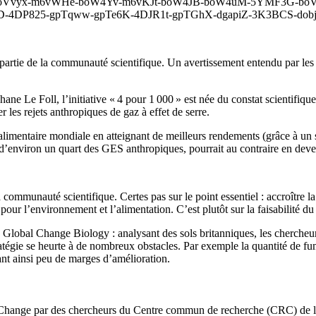
Q-boVvyx-m6vWHe-boW4Yv-m6vKJt-boW4JB-boW4uM-5YMF3G-bo
-4DP825-gpTqww-gpTe6K-4DJR1t-gpTGhX-dgapiZ-3K3BCS-dobjM
partie de la communauté scientifique. Un avertissement entendu par les p
ne Le Foll, l’initiative « 4 pour 1 000 » est née du constat scientifique
r les rejets anthropiques de gaz à effet de serre.
ité alimentaire mondiale en atteignant de meilleurs rendements (grâce à un
 d’environ un quart des GES anthropiques, pourrait au contraire en deveni
 la communauté scientifique. Certes pas sur le point essentiel : accroître 
pour l’environnement et l’alimentation. C’est plutôt sur la faisabilité d
lobal Change Biology : analysant des sols britanniques, les chercheurs 
ratégie se heurte à de nombreux obstacles. Par exemple la quantité de fu
rant ainsi peu de marges d’amélioration.
te Change par des chercheurs du Centre commun de recherche (CRC) de l