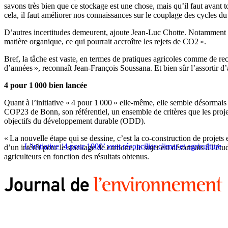
savons très bien que ce stockage est une chose, mais qu’il faut avant t
cela, il faut améliorer nos connaissances sur le couplage des cycles du
D’autres incertitudes demeurent, ajoute Jean-Luc Chotte. Notamment l’e
matière organique, ce qui pourrait accroître les rejets de CO2 ».
Bref, la tâche est vaste, en termes de pratiques agricoles comme de re
d’années », reconnaît Jean-François Soussana. Et bien sûr l’assortir d’
4 pour 1 000 bien lancée
Quant à l’initiative « 4 pour 1 000 » elle-même, elle semble désormai
COP23 de Bonn, son référentiel, un ensemble de critères que les proje
objectifs du développement durable (ODD).
« La nouvelle étape qui se dessine, c’est la co-construction de projets 
L’initiative ‘4 pour 1000’ veut réconcilier climat et agriculture
d’un intérêt pour le stockage de carbone, le sujet est désormais à l’ét
agriculteurs en fonction des résultats obtenus.