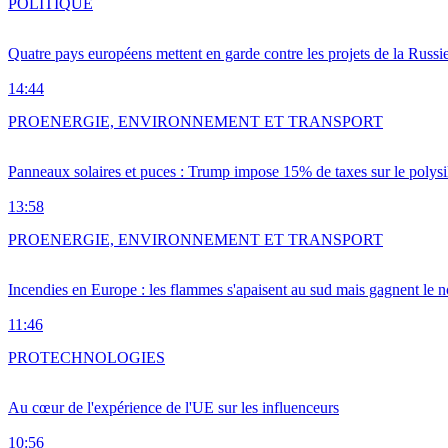
POLITIQUE
Quatre pays européens mettent en garde contre les projets de la Russi
14:44
PRO
ENERGIE, ENVIRONNEMENT ET TRANSPORT
Panneaux solaires et puces : Trump impose 15% de taxes sur le polysi
13:58
PRO
ENERGIE, ENVIRONNEMENT ET TRANSPORT
Incendies en Europe : les flammes s'apaisent au sud mais gagnent le n
11:46
PRO
TECHNOLOGIES
Au cœur de l'expérience de l'UE sur les influenceurs
10:56