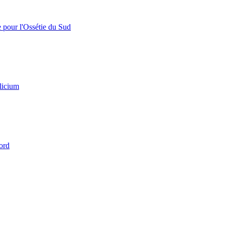
e pour l'Ossétie du Sud
licium
ord