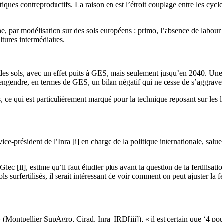
matiques contreproductifs. La raison en est l’étroit couplage entre les cyc
, par modélisation sur des sols européens : primo, l’absence de labour e
ltures intermédiaires.
es sols, avec un effet puits à GES, mais seulement jusqu’en 2040. Une fo
 engendre, en termes de GES, un bilan négatif qui ne cesse de s’aggrave
 ce qui est particulièrement marqué pour la technique reposant sur les l
-président de l’Inra [i] en charge de la politique internationale, salue u
 [ii], estime qu’il faut étudier plus avant la question de la fertilisation 
ls surfertilisés, il serait intéressant de voir comment on peut ajuster la 
 (Montpellier SupAgro, Cirad, Inra, IRD[iii]), « il est certain que ‘4 p