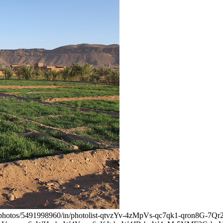
eway_photos/5491998960/in/photolist-qtvzYv-4zMpVs-qc7qk1-qron8