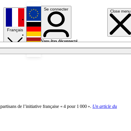
Se connecter
Close menu
English
Français
Deutsch
Vous êtes déconnecté.
Se connecter
Español
Lumières éteintes
artisans de l’initiative française « 4 pour 1 000 ».
Un article du