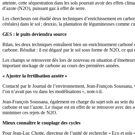
atteinte, cette séquestration dans les sols pourrait avoir des effets cli
d’azote (N2O), puissant gaz à effet de serre.
Les chercheurs ont étudié deux techniques d’enrichissement en carbone
céréales) dans le sol ; deuxio, la plantation de légumineuses comme cu
GES : le puits deviendra source
Bilan, les deux techniques entraînent bien un enrichissement carboné d
carbone. Résultat : il est dégazé par le sol sous forme de N2O, ce qui
Les champs se retrouvent dès lors de nouveau en situation d’émetteurs,
important stockage de carbone au cours des premières années.
« Ajuster la fertilisation azotée »
Contacté par le Journal de l’environnement, Jean-François Soussana, vice
l’on n’avait pas vu dans les modélisations », note-t-il.
Jean-François Soussana, également en charge du sujet sols au sein du Giec
carbone et sur l’azote. Le risque est en effet de se retrouver avec des so
minimiser ces rejets de N2O.
Mieux connaître le couplage des cycles
Pour Jean-Luc Chotte, directeur de l’unité de recherche « Eco et sols »