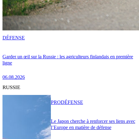
DÉFENSE
Garder un œil sur la Russie : les agriculteurs finlandais en première
ligne
06.08.2026
RUSSIE
PRO
DÉFENSE
Le Japon cherche à renforcer ses liens avec
l’Europe en matière de défense