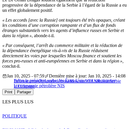
progressive de la dépendance de la Serbie à l’égard de la Russie a eu
un effet globalement positif.
« Les accords [avec la Russie] ont toujours été très opaques, créant
les conditions d’une corruption rampante et d’un flux de fonds
étranges substantiels vers les agents d’influence russes en Serbie et
dans la région »
, abonde-t-il.
« Par conséquent, l’arrêt du commerce militaire et la réduction de
la dépendance énergétique vis-à-vis de la Russie réduisent
directement les voies par lesquelles Moscou finance et soutient les
forces pro-russes et anti-européennes en Serbie et dans la région »,
conclut-il.
Jan 10, 2025 - 07:59
Dernière mise à jour: Jan 10, 2025 - 14:08
Selon le président serbe, les États-Unis vont sanctionner
Défense
armes
Belgrade
défense
Moscou
OTAN
Russie
Serbie
la compagnie pétrolière NIS
UE
Ukraine
Print
Partager
LES PLUS LUS
POLITIQUE