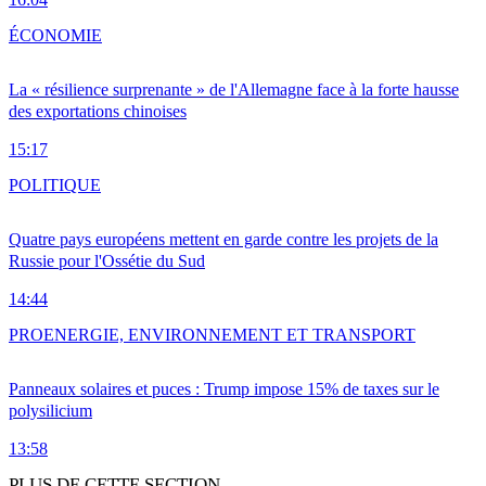
ÉCONOMIE
La « résilience surprenante » de l'Allemagne face à la forte hausse
des exportations chinoises
15:17
POLITIQUE
Quatre pays européens mettent en garde contre les projets de la
Russie pour l'Ossétie du Sud
14:44
PRO
ENERGIE, ENVIRONNEMENT ET TRANSPORT
Panneaux solaires et puces : Trump impose 15% de taxes sur le
polysilicium
13:58
PLUS DE CETTE SECTION