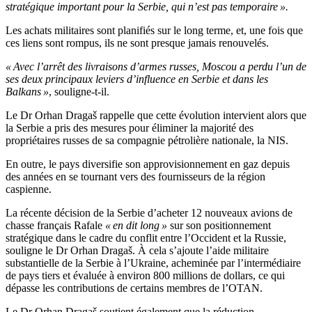
stratégique important pour la Serbie, qui n’est pas temporaire ».
Les achats militaires sont planifiés sur le long terme, et, une fois que
ces liens sont rompus, ils ne sont presque jamais renouvelés.
« Avec l’arrêt des livraisons d’armes russes, Moscou a perdu l’un de
ses deux principaux leviers d’influence en Serbie et dans les
Balkans »
, souligne-t-il.
Le Dr Orhan Dragaš rappelle que cette évolution intervient alors que
la Serbie a pris des mesures pour éliminer la majorité des
propriétaires russes de sa compagnie pétrolière nationale, la NIS.
En outre, le pays diversifie son approvisionnement en gaz depuis
des années en se tournant vers des fournisseurs de la région
caspienne.
La récente décision de la Serbie d’acheter 12 nouveaux avions de
chasse français Rafale
« en dit long »
sur son positionnement
stratégique dans le cadre du conflit entre l’Occident et la Russie,
souligne le Dr Orhan Dragaš. À cela s’ajoute l’aide militaire
substantielle de la Serbie à l’Ukraine, acheminée par l’intermédiaire
de pays tiers et évaluée à environ 800 millions de dollars, ce qui
dépasse les contributions de certains membres de l’OTAN.
Le Dr Orhan Dragaš soutient également que la réduction