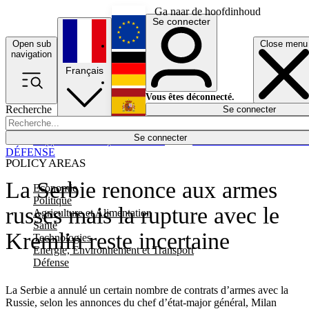
Ga naar de hoofdinhoud
Se connecter
Open sub
Close menu
English
navigation
Français
Deutsch
Vous êtes déconnecté.
Recherche
Se connecter
Español
Lumières éteintes
Se connecter
Rapporteur
Politique
Économie
Newsletters
Evénements
Em
DÉFENSE
POLICY AREAS
La Serbie renonce aux armes
Economie
Politique
russes mais la rupture avec le
Agriculture et Alimentation
Santé
Kremlin reste incertaine
Technologies
Energie, Environnement et Transport
Défense
La Serbie a annulé un certain nombre de contrats d’armes avec la
Russie, selon les annonces du chef d’état-major général, Milan