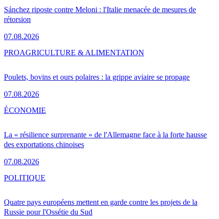
Sánchez riposte contre Meloni : l'Italie menacée de mesures de
rétorsion
07.08.2026
PRO
AGRICULTURE & ALIMENTATION
Poulets, bovins et ours polaires : la grippe aviaire se propage
07.08.2026
ÉCONOMIE
La « résilience surprenante » de l'Allemagne face à la forte hausse
des exportations chinoises
07.08.2026
POLITIQUE
Quatre pays européens mettent en garde contre les projets de la
Russie pour l'Ossétie du Sud