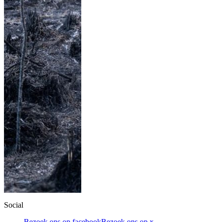
Social
Bezoek ons op facebook
Bezoek ons op x