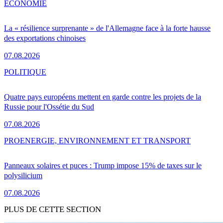
ÉCONOMIE
La « résilience surprenante » de l'Allemagne face à la forte hausse
des exportations chinoises
07.08.2026
POLITIQUE
Quatre pays européens mettent en garde contre les projets de la
Russie pour l'Ossétie du Sud
07.08.2026
PRO
ENERGIE, ENVIRONNEMENT ET TRANSPORT
Panneaux solaires et puces : Trump impose 15% de taxes sur le
polysilicium
07.08.2026
PLUS DE CETTE SECTION