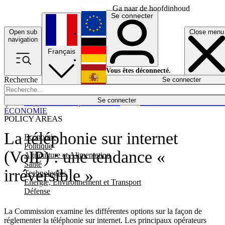
Ga naar de hoofdinhoud
Se connecter
Open sub
Close menu
English
navigation
Français
Deutsch
Vous êtes déconnecté.
Recherche
Se connecter
Español
Lumières éteintes
Se connecter
Rapporteur
Politique
Économie
Newsletters
Evénements
Em
ÉCONOMIE
POLICY AREAS
La téléphonie sur internet
Economie
Politique
(VoIP) : une tendance «
Agriculture et Alimentation
Santé
irréversible »
Technologies
Energie, Environnement et Transport
Défense
La Commission examine les différentes options sur la façon de
réglementer la téléphonie sur internet. Les principaux opérateurs