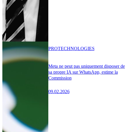
PRO
TECHNOLOGIES
Meta ne peut pas uniquement disposer de
sa propre IA sur WhatsApp, estime la
Commission
09.02.2026