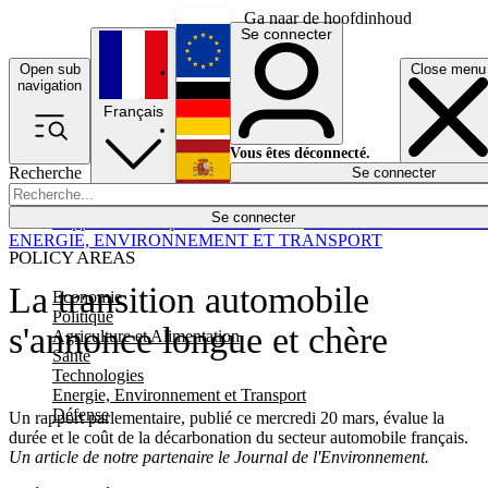
Ga naar de hoofdinhoud
Se connecter
Open sub
Close menu
English
navigation
Français
Deutsch
Vous êtes déconnecté.
Recherche
Se connecter
Español
Lumières éteintes
Se connecter
Rapporteur
Politique
Économie
Newsletters
Evénements
Em
ENERGIE, ENVIRONNEMENT ET TRANSPORT
POLICY AREAS
La transition automobile
Economie
Politique
s'annonce longue et chère
Agriculture et Alimentation
Santé
Technologies
Energie, Environnement et Transport
Défense
Un rapport parlementaire, publié ce mercredi 20 mars, évalue la
durée et le coût de la décarbonation du secteur automobile français.
Un article de notre partenaire le Journal de l'Environnement.