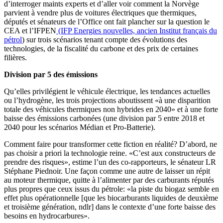
d’interroger maints experts et d’aller voir comment la Norvège
parvient à vendre plus de voitures électriques que thermiques,
députés et sénateurs de l’Office ont fait plancher sur la question le
CEA et l’IFPEN
(IFP Energies nouvelles, ancien Institut français du
pétrol
) sur trois scénarios tenant compte des évolutions des
technologies, de la fiscalité du carbone et des prix de certaines
filières.
Division par 5 des émissions
Qu’elles privilégient le véhicule électrique, les tendances actuelles
ou l’hydrogène, les trois projections aboutissent «à une disparition
totale des véhicules thermiques non hybrides en 2040» et à une forte
baisse des émissions carbonées (une division par 5 entre 2018 et
2040 pour les scénarios Médian et Pro-Batterie).
Comment faire pour transformer cette fiction en réalité? D’abord, ne
pas choisir a priori la technologie reine. «C’est aux constructeurs de
prendre des risques», estime l’un des co-rapporteurs, le sénateur LR
Stéphane Piednoir. Une façon comme une autre de laisser un répit
au moteur thermique, quitte à l’alimenter par des carburants réputés
plus propres que ceux issus du pétrole: «la piste du biogaz semble en
effet plus opérationnelle [que les biocarburants liquides de deuxième
et troisième génération, ndlr] dans le contexte d’une forte baisse des
besoins en hydrocarbures».