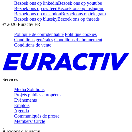
Bezoek ons op linkedin
Bezoek ons op youtube
Bezoek ons op rss-feed
Bezoek ons op instagram
Bezoek ons op mastodon
Bezoek ons op telegram
Bezoek ons op bluesky
Bezoek ons op threads
©
2026
Euractiv FR
Politique de confidentialité
Politique cookies
Conditions générales
Conditions d’abonnement
Conditions de vente
Services
Media Solutions
Projets publics européens
Evénements
Emplois
Agenda
Communiqués de presse
Members’ Circle
À Propos d'Euractiv