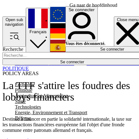
Ga naar de hoofdinhoud
Se connecter
Open sub
Close menu
English
navigation
Français
Deutsch
Vous êtes déconnecté.
Recherche
Se connecter
Español
Lumières éteintes
Se connecter
Rapporteur
Politique
Économie
Newsletters
Evénements
Em
POLITIQUE
POLICY AREAS
La TTF s'attire les foudres des
Economie
Politique
lobbys financiers
Agriculture et Alimentation
Santé
Technologies
Energie, Environnement et Transport
Défense
Destinée à financer en partie la solidarité internationale, la taxe sur
les transactions financières européenne fait l'objet d'une fronde
commune entre patronats allemand et français.