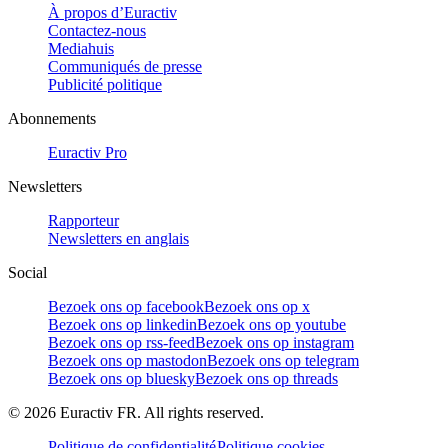
À propos d’Euractiv
Contactez-nous
Mediahuis
Communiqués de presse
Publicité politique
Abonnements
Euractiv Pro
Newsletters
Rapporteur
Newsletters en anglais
Social
Bezoek ons op facebook
Bezoek ons op x
Bezoek ons op linkedin
Bezoek ons op youtube
Bezoek ons op rss-feed
Bezoek ons op instagram
Bezoek ons op mastodon
Bezoek ons op telegram
Bezoek ons op bluesky
Bezoek ons op threads
©
2026
Euractiv FR. All rights reserved.
Politique de confidentialité
Politique cookies