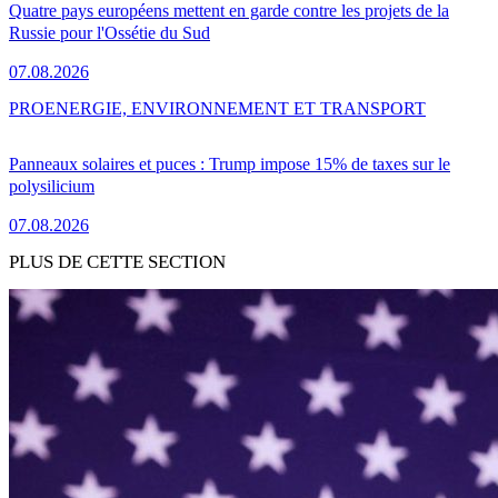
Quatre pays européens mettent en garde contre les projets de la
Russie pour l'Ossétie du Sud
07.08.2026
PRO
ENERGIE, ENVIRONNEMENT ET TRANSPORT
Panneaux solaires et puces : Trump impose 15% de taxes sur le
polysilicium
07.08.2026
PLUS DE CETTE SECTION