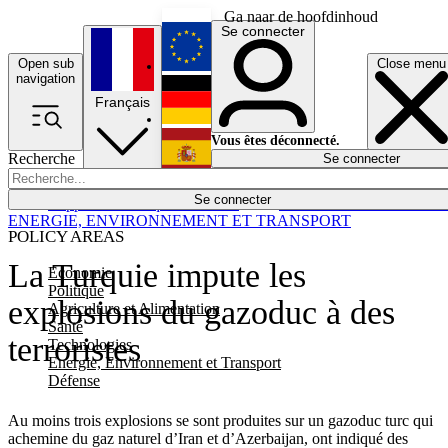
Ga naar de hoofdinhoud
Se connecter
Open sub
Close menu
English
navigation
Français
Deutsch
Vous êtes déconnecté.
Recherche
Se connecter
Español
Lumières éteintes
Se connecter
Rapporteur
Politique
Économie
Newsletters
Evénements
Em
ENERGIE, ENVIRONNEMENT ET TRANSPORT
POLICY AREAS
La Turquie impute les
Economie
Politique
explosions du gazoduc à des
Agriculture et Alimentation
Santé
terroristes
Technologies
Energie, Environnement et Transport
Défense
Au moins trois explosions se sont produites sur un gazoduc turc qui
achemine du gaz naturel d’Iran et d’Azerbaijan, ont indiqué des