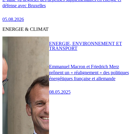
défense avec Bruxelles
05.08.2026
ENERGIE & CLIMAT
ENERGIE, ENVIRONNEMENT ET
TRANSPORT
Emmanuel Macron et Friedrich Merz
prônent un « réalignement » des politiques
énergétiques française et allemande
08.05.2025