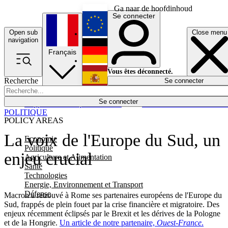
Ga naar de hoofdinhoud
Se connecter
Open sub
Close menu
English
navigation
Français
Deutsch
Vous êtes déconnecté.
Recherche
Se connecter
Español
Lumières éteintes
Se connecter
Rapporteur
Politique
Économie
Newsletters
Evénements
Em
POLITIQUE
POLICY AREAS
La voix de l'Europe du Sud, un
Economie
Politique
enjeu crucial
Agriculture et Alimentation
Santé
Technologies
Energie, Environnement et Transport
Défense
Macron a retrouvé à Rome ses partenaires européens de l'Europe du
Sud, frappés de plein fouet par la crise financière et migratoire. Des
enjeux récemment éclipsés par le Brexit et les dérives de la Pologne
et de la Hongrie.
Un article de notre partenaire,
Ouest-France
.