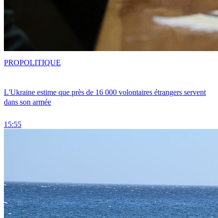
PRO
POLITIQUE
L'Ukraine estime que près de 16 000 volontaires étrangers servent
dans son armée
15:55