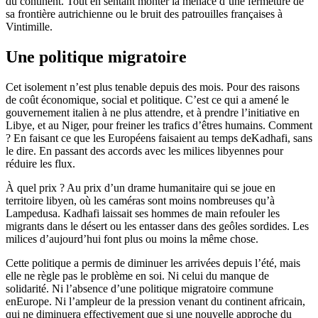
du continent. Tout en sentant monter la menace d’une fermeture de
sa frontière autrichienne ou le bruit des patrouilles françaises à
Vintimille.
Une politique migratoire
Cet isolement n’est plus tenable depuis des mois. Pour des raisons
de coût économique, social et politique. C’est ce qui a amené le
gouvernement italien à ne plus attendre, et à prendre l’initiative en
Libye, et au Niger, pour freiner les trafics d’êtres humains. Comment
? En faisant ce que les Européens faisaient au temps deKadhafi, sans
le dire. En passant des accords avec les milices libyennes pour
réduire les flux.
À quel prix ? Au prix d’un drame humanitaire qui se joue en
territoire libyen, où les caméras sont moins nombreuses qu’à
Lampedusa. Kadhafi laissait ses hommes de main refouler les
migrants dans le désert ou les entasser dans des geôles sordides. Les
milices d’aujourd’hui font plus ou moins la même chose.
Cette politique a permis de diminuer les arrivées depuis l’été, mais
elle ne règle pas le problème en soi. Ni celui du manque de
solidarité. Ni l’absence d’une politique migratoire commune
enEurope. Ni l’ampleur de la pression venant du continent africain,
qui ne diminuera effectivement que si une nouvelle approche du