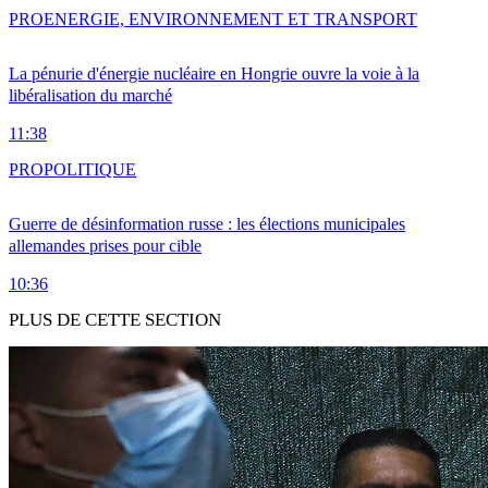
PRO
ENERGIE, ENVIRONNEMENT ET TRANSPORT
La pénurie d'énergie nucléaire en Hongrie ouvre la voie à la
libéralisation du marché
11:38
PRO
POLITIQUE
Guerre de désinformation russe : les élections municipales
allemandes prises pour cible
10:36
PLUS DE CETTE SECTION