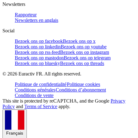
Newsletters
Rapporteur
Newsletters en anglais
Social
Bezoek ons op facebook
Bezoek ons op x
Bezoek ons op linkedin
Bezoek ons op youtube
Bezoek ons op rss-feed
Bezoek ons op instagram
Bezoek ons op mastodon
Bezoek ons op telegram
Bezoek ons op bluesky
Bezoek ons op threads
©
2026
Euractiv FR. All rights reserved.
Politique de confidentialité
Politique cookies
Conditions générales
Conditions d’abonnement
Conditions de vente
This site is protected by reCAPTCHA, and the Google
Privacy
Policy
and
Terms of Service
apply.
Français