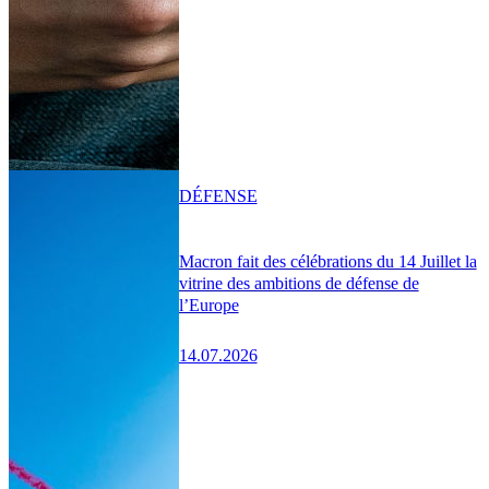
DÉFENSE
Macron fait des célébrations du 14 Juillet la
vitrine des ambitions de défense de
l’Europe
14.07.2026