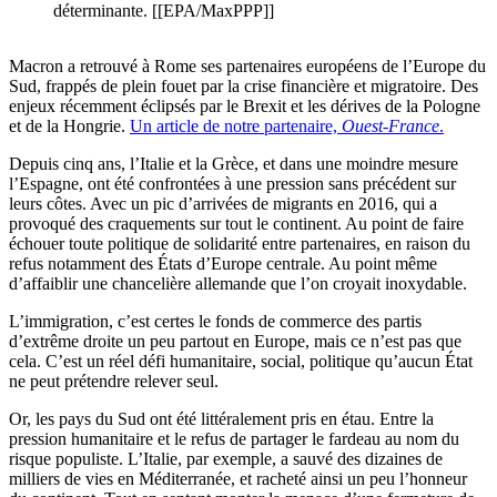
déterminante. [[EPA/MaxPPP]]
Macron a retrouvé à Rome ses partenaires européens de l’Europe du
Sud, frappés de plein fouet par la crise financière et migratoire. Des
enjeux récemment éclipsés par le Brexit et les dérives de la Pologne
et de la Hongrie.
Un article de notre partenaire,
Ouest-France
.
Depuis cinq ans, l’Italie et la Grèce, et dans une moindre mesure
l’Espagne, ont été confrontées à une pression sans précédent sur
leurs côtes. Avec un pic d’arrivées de migrants en 2016, qui a
provoqué des craquements sur tout le continent. Au point de faire
échouer toute politique de solidarité entre partenaires, en raison du
refus notamment des États d’Europe centrale. Au point même
d’affaiblir une chancelière allemande que l’on croyait inoxydable.
L’immigration, c’est certes le fonds de commerce des partis
d’extrême droite un peu partout en Europe, mais ce n’est pas que
cela. C’est un réel défi humanitaire, social, politique qu’aucun État
ne peut prétendre relever seul.
Or, les pays du Sud ont été littéralement pris en étau. Entre la
pression humanitaire et le refus de partager le fardeau au nom du
risque populiste. L’Italie, par exemple, a sauvé des dizaines de
milliers de vies en Méditerranée, et racheté ainsi un peu l’honneur