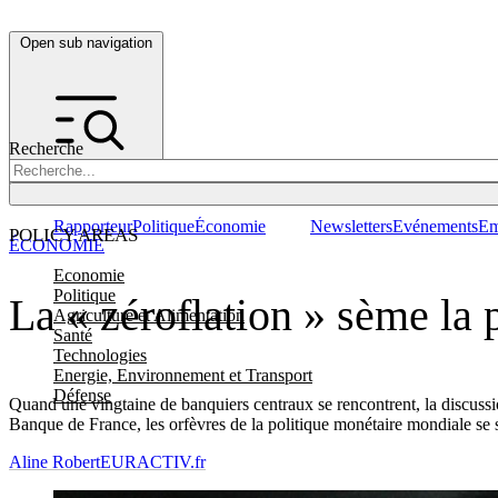
Open sub navigation
Recherche
Rapporteur
Politique
Économie
Newsletters
Evénements
Em
POLICY AREAS
ÉCONOMIE
Economie
Politique
La « zéroflation » sème la 
Agriculture et Alimentation
Santé
Technologies
Energie, Environnement et Transport
Défense
Quand une vingtaine de banquiers centraux se rencontrent, la discussio
Banque de France, les orfèvres de la politique monétaire mondiale se so
Aline Robert
EURACTIV.fr