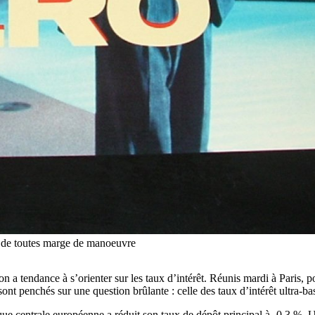
es de toutes marge de manoeuvre
n a tendance à s’orienter sur les taux d’intérêt. Réunis mardi à Paris,
nt penchés sur une question brûlante : celle des taux d’intérêt ultra-ba
ue centrale européenne a réduit son taux de dépôt principal à -0,3 %. U