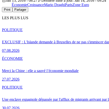
Jan 13, 2016 - 08:27
Dernière mise à jour: Jan 14, 2016 - 09:24
Économie
Croissance
Mario Draghi
Paris
Zone Euro
Print
Partager
LES PLUS LUS
POLITIQUE
EXCLUSIF : L'Islande demande à Bruxelles de ne pas s'immiscer dan
07.08.2026
ÉCONOMIE
Merci la Chine : elle a sauvé l’économie mondiale
27.07.2026
POLITIQUE
Une enclave espagnole dépassée par l'afflux de migrants arrivant par 
30.07.2026