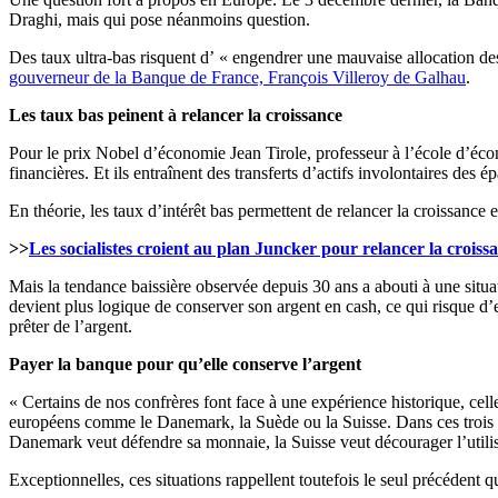
Draghi, mais qui pose néanmoins question.
Des taux ultra-bas risquent d’ « engendrer une mauvaise allocation de
gouverneur de la Banque de France, François Villeroy de Galhau
.
Les taux bas peinent à relancer la croissance
Pour le prix Nobel d’économie Jean Tirole, professeur à l’école d’écon
financières. Et ils entraînent des transferts d’actifs involontaires des 
En théorie, les taux d’intérêt bas permettent de relancer la croissance
>>
Les socialistes croient au plan Juncker pour relancer la croiss
Mais la tendance baissière observée depuis 30 ans a abouti à une situatio
devient plus logique de conserver son argent en cash, ce qui risque d’e
prêter de l’argent.
Payer la banque pour qu’elle conserve l’argent
« Certains de nos confrères font face à une expérience historique, cell
européens comme le Danemark, la Suède ou la Suisse. Dans ces trois pa
Danemark veut défendre sa monnaie, la Suisse veut décourager l’utilis
Exceptionnelles, ces situations rappellent toutefois le seul précédent q