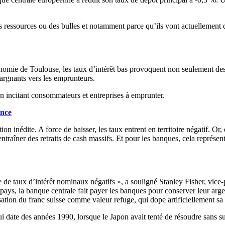
s ressources ou des bulles et notamment parce qu’ils vont actuellement 
omie de Toulouse, les taux d’intérêt bas provoquent non seulement des bu
épargnants vers les emprunteurs.
 en incitant consommateurs et entreprises à emprunter.
ance
n inédite. A force de baisser, les taux entrent en territoire négatif. Or, 
ntraîner des retraits de cash massifs. Et pour les banques, cela représe
e de taux d’intérêt nominaux négatifs », a souligné Stanley Fisher, vice-
ys, la banque centrale fait payer les banques pour conserver leur argent
ation du franc suisse comme valeur refuge, qui dope artificiellement s
ui date des années 1990, lorsque le Japon avait tenté de résoudre sans su