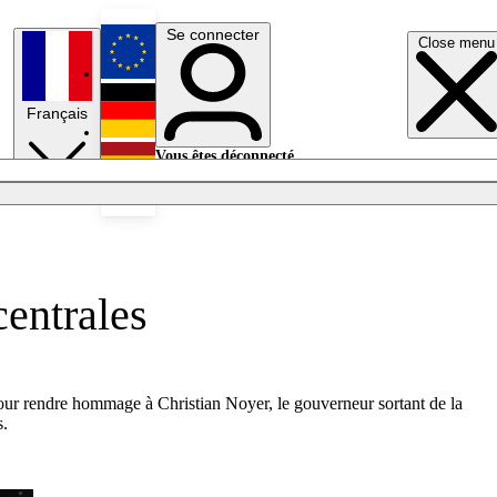
Se connecter
Close menu
English
Français
Deutsch
Vous êtes déconnecté.
Se connecter
Español
Lumières éteintes
centrales
 pour rendre hommage à Christian Noyer, le gouverneur sortant de la
s.