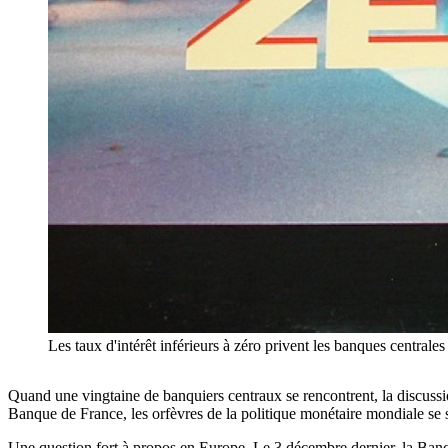
Les taux d'intérêt inférieurs à zéro privent les banques central
Quand une vingtaine de banquiers centraux se rencontrent, la discussio
Banque de France, les orfèvres de la politique monétaire mondiale se so
Une question fort à propos en Europe. Le 3 décembre dernier, la Banq