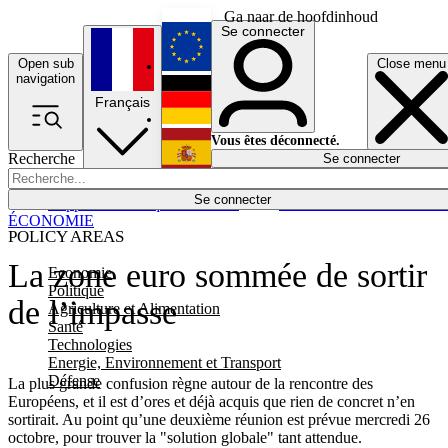
Ga naar de hoofdinhoud
Se connecter
Open sub
Close menu
English
navigation
Français
Deutsch
Vous êtes déconnecté.
Recherche
Se connecter
Español
Lumières éteintes
Se connecter
Rapporteur
Politique
Économie
Newsletters
Evénements
Em
ÉCONOMIE
POLICY AREAS
La zone euro sommée de sortir
Economie
Politique
de l’impasse
Agriculture et Alimentation
Santé
Technologies
Energie, Environnement et Transport
Défense
La plus grande confusion règne autour de la rencontre des
Européens, et il est d’ores et déjà acquis que rien de concret n’en
sortirait. Au point qu’une deuxième réunion est prévue mercredi 26
octobre, pour trouver la "solution globale" tant attendue.