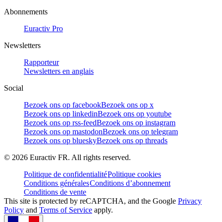
Abonnements
Euractiv Pro
Newsletters
Rapporteur
Newsletters en anglais
Social
Bezoek ons op facebook
Bezoek ons op x
Bezoek ons op linkedin
Bezoek ons op youtube
Bezoek ons op rss-feed
Bezoek ons op instagram
Bezoek ons op mastodon
Bezoek ons op telegram
Bezoek ons op bluesky
Bezoek ons op threads
©
2026
Euractiv FR. All rights reserved.
Politique de confidentialité
Politique cookies
Conditions générales
Conditions d’abonnement
Conditions de vente
This site is protected by reCAPTCHA, and the Google
Privacy
Policy
and
Terms of Service
apply.