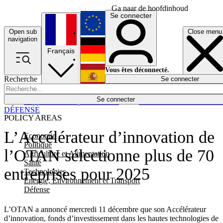
Ga naar de hoofdinhoud
Se connecter
Open sub
Close menu
English
navigation
Français
Deutsch
Vous êtes déconnecté.
Recherche
Se connecter
Español
Lumières éteintes
Se connecter
Rapporteur
Politique
Économie
Newsletters
Evénements
Em
DÉFENSE
POLICY AREAS
L’Accélérateur d’innovation de
Economie
Politique
l’OTAN sélectionne plus de 70
Agriculture et Alimentation
Santé
entreprises pour 2025
Technologies
Energie, Environnement et Transport
Défense
L’OTAN a annoncé mercredi 11 décembre que son Accélérateur
d’innovation, fonds d’investissement dans les hautes technologies de