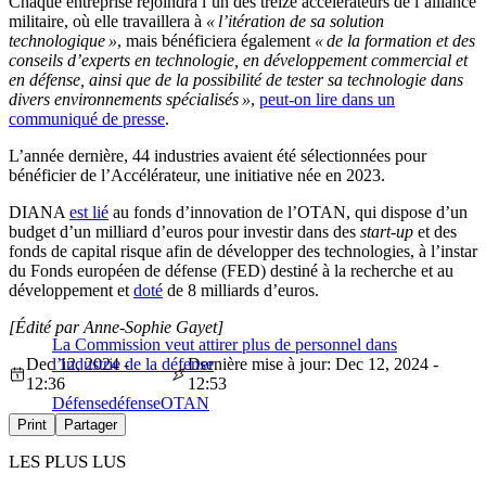
Chaque entreprise rejoindra l’un des treize accélérateurs de l’alliance
militaire, où elle travaillera à
« l’itération de sa solution
technologique »
, mais bénéficiera également
« de la formation et des
conseils d’experts en technologie, en développement commercial et
en défense, ainsi que de la possibilité de tester sa technologie dans
divers environnements spécialisés »
,
peut-on lire dans un
communiqué de presse
.
L’année dernière, 44 industries avaient été sélectionnées pour
bénéficier de l’Accélérateur, une initiative née en 2023.
DIANA
est lié
au fonds d’innovation de l’OTAN, qui dispose d’un
budget d’un milliard d’euros pour investir dans des
start-up
et des
fonds de capital risque afin de développer des technologies, à l’instar
du Fonds européen de défense (FED) destiné à la recherche et au
développement et
doté
de 8 milliards d’euros.
[Édité par Anne-Sophie Gayet]
La Commission veut attirer plus de personnel dans
Dec 12, 2024 -
l’industrie de la défense
Dernière mise à jour: Dec 12, 2024 -
12:36
12:53
Défense
défense
OTAN
Print
Partager
LES PLUS LUS