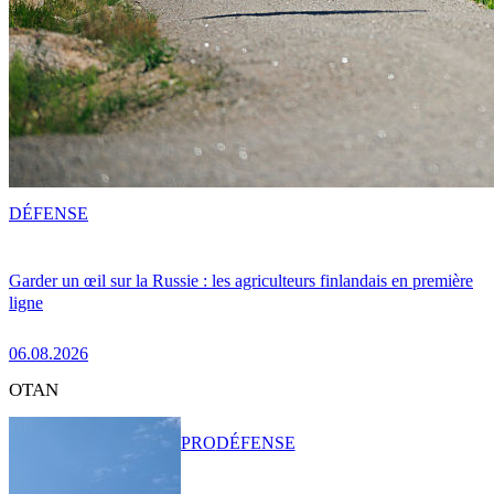
DÉFENSE
Garder un œil sur la Russie : les agriculteurs finlandais en première
ligne
06.08.2026
OTAN
PRO
DÉFENSE