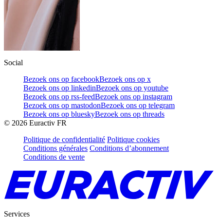
Social
Bezoek ons op facebook
Bezoek ons op x
Bezoek ons op linkedin
Bezoek ons op youtube
Bezoek ons op rss-feed
Bezoek ons op instagram
Bezoek ons op mastodon
Bezoek ons op telegram
Bezoek ons op bluesky
Bezoek ons op threads
©
2026
Euractiv FR
Politique de confidentialité
Politique cookies
Conditions générales
Conditions d’abonnement
Conditions de vente
Services