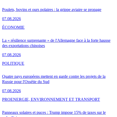
Poulets, bovins et ours polaires : la grippe aviaire se propage
07.08.2026
ÉCONOMIE
La « résilience surprenante » de l'Allemagne face à la forte hausse
des exportations chinoises
07.08.2026
POLITIQUE
Quatre pays européens mettent en garde contre les projets de la
Russie pour l'Ossétie du Sud
07.08.2026
PRO
ENERGIE, ENVIRONNEMENT ET TRANSPORT
Panneaux solaires et puces : Trump impose 15% de taxes sur le