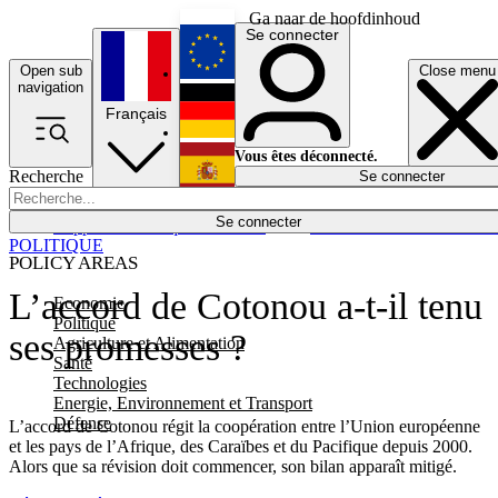
Ga naar de hoofdinhoud
Se connecter
Open sub
Close menu
English
navigation
Français
Deutsch
Vous êtes déconnecté.
Recherche
Se connecter
Español
Lumières éteintes
Se connecter
Rapporteur
Politique
Économie
Newsletters
Evénements
Em
POLITIQUE
POLICY AREAS
L’accord de Cotonou a-t-il tenu
Economie
Politique
ses promesses ?
Agriculture et Alimentation
Santé
Technologies
Energie, Environnement et Transport
Défense
L’accord de Cotonou régit la coopération entre l’Union européenne
et les pays de l’Afrique, des Caraïbes et du Pacifique depuis 2000.
Alors que sa révision doit commencer, son bilan apparaît mitigé.