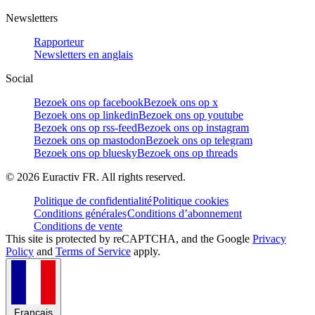
Newsletters
Rapporteur
Newsletters en anglais
Social
Bezoek ons op facebook
Bezoek ons op x
Bezoek ons op linkedin
Bezoek ons op youtube
Bezoek ons op rss-feed
Bezoek ons op instagram
Bezoek ons op mastodon
Bezoek ons op telegram
Bezoek ons op bluesky
Bezoek ons op threads
©
2026
Euractiv FR. All rights reserved.
Politique de confidentialité
Politique cookies
Conditions générales
Conditions d’abonnement
Conditions de vente
This site is protected by reCAPTCHA, and the Google
Privacy
Policy
and
Terms of Service
apply.
Français