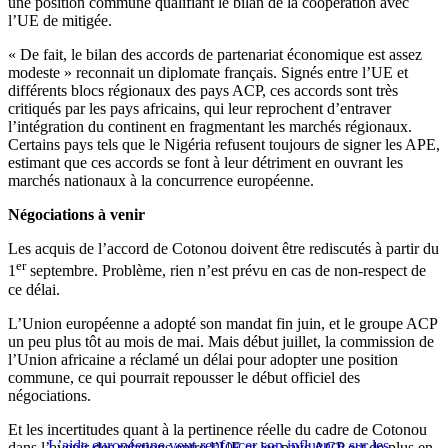
une position commune qualifiant le bilan de la coopération avec
l’UE de mitigée.
« De fait, le bilan des accords de partenariat économique est assez
modeste » reconnait un diplomate français. Signés entre l’UE et
différents blocs régionaux des pays ACP, ces accords sont très
critiqués par les pays africains, qui leur reprochent d’entraver
l’intégration du continent en fragmentant les marchés régionaux.
Certains pays tels que le Nigéria refusent toujours de signer les APE,
estimant que ces accords se font à leur détriment en ouvrant les
marchés nationaux à la concurrence européenne.
Négociations à venir
Les acquis de l’accord de Cotonou doivent être rediscutés à partir du
er
1
septembre. Problème, rien n’est prévu en cas de non-respect de
ce délai.
L’Union européenne a adopté son mandat fin juin, et le groupe ACP
un peu plus tôt au mois de mai. Mais début juillet, la commission de
l’Union africaine a réclamé un délai pour adopter une position
commune, ce qui pourrait repousser le début officiel des
négociations.
Et les incertitudes quant à la pertinence réelle du cadre de Cotonou
L’aide européenne veut renforcer son influence sur les
dans l’avenir des relations entre l’UE et les pays ACP est de plus en