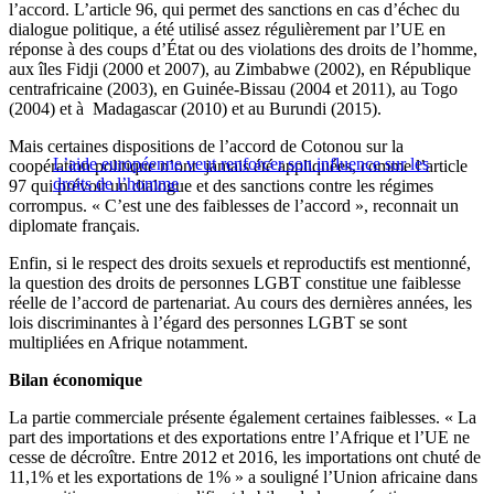
l’accord. L’article 96, qui permet des sanctions en cas d’échec du
dialogue politique, a été utilisé assez régulièrement par l’UE en
réponse à des coups d’État ou des violations des droits de l’homme,
aux îles Fidji (2000 et 2007), au Zimbabwe (2002), en République
centrafricaine (2003), en Guinée-Bissau (2004 et 2011), au Togo
(2004) et à Madagascar (2010) et au Burundi (2015).
Mais certaines dispositions de l’accord de Cotonou sur la
L’aide européenne veut renforcer son influence sur les
coopération politique n’ont jamais été appliquées, comme l’article
droits de l’homme
97 qui prévoit un dialogue et des sanctions contre les régimes
corrompus. « C’est une des faiblesses de l’accord », reconnait un
diplomate français.
Enfin, si le respect des droits sexuels et reproductifs est mentionné,
la question des droits de personnes LGBT constitue une faiblesse
réelle de l’accord de partenariat. Au cours des dernières années, les
lois discriminantes à l’égard des personnes LGBT se sont
multipliées en Afrique notamment.
Bilan économique
La partie commerciale présente également certaines faiblesses. « La
part des importations et des exportations entre l’Afrique et l’UE ne
cesse de décroître. Entre 2012 et 2016, les importations ont chuté de
11,1% et les exportations de 1% » a souligné l’Union africaine dans