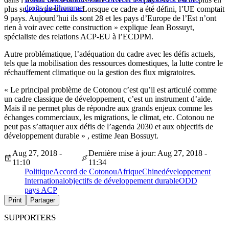
droits de l’homme
plus sujet à questions. « Lorsque ce cadre a été défini, l’UE comptait
9 pays. Aujourd’hui ils sont 28 et les pays d’Europe de l’Est n’ont
rien à voir avec cette construction » explique Jean Bossuyt,
spécialiste des relations ACP-EU à l’ECDPM.
Autre problématique, l’adéquation du cadre avec les défis actuels,
tels que la mobilisation des ressources domestiques, la lutte contre le
réchauffement climatique ou la gestion des flux migratoires.
« Le principal problème de Cotonou c’est qu’il est articulé comme
un cadre classique de développement, c’est un instrument d’aide.
Mais il ne permet plus de répondre aux grands enjeux comme les
échanges commerciaux, les migrations, le climat, etc. Cotonou ne
peut pas s’attaquer aux défis de l’agenda 2030 et aux objectifs de
développement durable » , estime Jean Bossuyt.
Aug 27, 2018 -
Dernière mise à jour: Aug 27, 2018 -
11:10
11:34
Politique
Accord de Cotonou
Afrique
Chine
développement
International
objectifs de développement durable
ODD
pays ACP
Print
Partager
SUPPORTERS