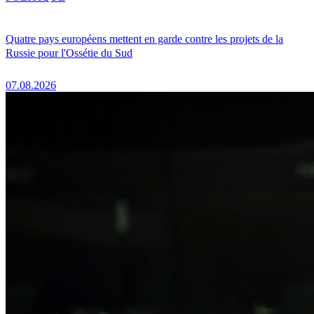
Quatre pays européens mettent en garde contre les projets de la
Russie pour l'Ossétie du Sud
07.08.2026