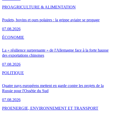
PRO
AGRICULTURE & ALIMENTATION
Poulets, bovins et ours polaires : la grippe aviaire se propage
07.08.2026
ÉCONOMIE
La « résilience surprenante » de l'Allemagne face à la forte hausse
des exportations chinoises
07.08.2026
POLITIQUE
Quatre pays européens mettent en garde contre les projets de la
Russie pour l'Ossétie du Sud
07.08.2026
PRO
ENERGIE, ENVIRONNEMENT ET TRANSPORT