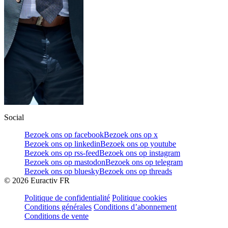
Social
Bezoek ons op facebook
Bezoek ons op x
Bezoek ons op linkedin
Bezoek ons op youtube
Bezoek ons op rss-feed
Bezoek ons op instagram
Bezoek ons op mastodon
Bezoek ons op telegram
Bezoek ons op bluesky
Bezoek ons op threads
©
2026
Euractiv FR
Politique de confidentialité
Politique cookies
Conditions générales
Conditions d’abonnement
Conditions de vente