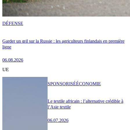
DÉFENSE
Garder un œil sur la Russie : les agriculteurs finlandais en première
ligne
06.08.2026
UE
SPONSORISÉ
ÉCONOMIE
Le textile africain : l’alternative crédible à
l’Asie textile
06.07.2026