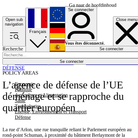
Ga naar de hoofdinhoud
Se connecter
Open sub
Close menu
English
navigation
Français
Deutsch
Vous êtes déconnecté.
Recherche
Se connecter
Español
Lumières éteintes
Se connecter
Rapporteur
Politique
Économie
Newsletters
Evénements
Em
DÉFENSE
POLICY AREAS
L’agence de défense de l’UE
Economie
Politique
déménage et se rapproche du
Agriculture et Alimentation
Santé
quartier européen
Technologies
Energie, Environnement et Transport
Défense
La rue d’Arlon, une rue tranquille reliant le Parlement européen au
rond-point Schuman, à proximité du bâtiment Berlaymont de la