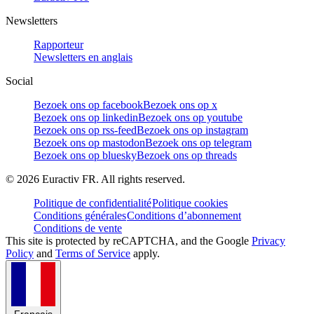
Newsletters
Rapporteur
Newsletters en anglais
Social
Bezoek ons op facebook
Bezoek ons op x
Bezoek ons op linkedin
Bezoek ons op youtube
Bezoek ons op rss-feed
Bezoek ons op instagram
Bezoek ons op mastodon
Bezoek ons op telegram
Bezoek ons op bluesky
Bezoek ons op threads
©
2026
Euractiv FR. All rights reserved.
Politique de confidentialité
Politique cookies
Conditions générales
Conditions d’abonnement
Conditions de vente
This site is protected by reCAPTCHA, and the Google
Privacy
Policy
and
Terms of Service
apply.
Français