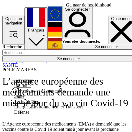
Ga naar de hoofdinhoud
Se connecter
Open sub
Close menu
English
navigation
Français
Deutsch
Vous êtes déconnecté.
Recherche
Se connecter
Español
Lumières éteintes
Se connecter
Rapporteur
Politique
Économie
Newsletters
Evénements
Em
SANTÉ
POLICY AREAS
L’agence européenne des
Economie
Politique
médicaments demande une
Agriculture et Alimentation
Santé
mise à jour du vaccin Covid-19
Technologies
Energie, Environnement et Transport
Défense
L’Agence européenne des médicaments (EMA) a demandé que les
vaccins contre la Covid-19 soient mis à jour avant la prochaine