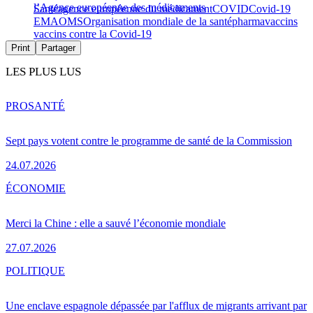
l’Agence européenne des médicaments
Santé
agence européenne du médicament
COVID
Covid-19
EMA
OMS
Organisation mondiale de la santé
pharma
vaccins
vaccins contre la Covid-19
Print
Partager
LES PLUS LUS
PRO
SANTÉ
Sept pays votent contre le programme de santé de la Commission
24.07.2026
ÉCONOMIE
Merci la Chine : elle a sauvé l’économie mondiale
27.07.2026
POLITIQUE
Une enclave espagnole dépassée par l'afflux de migrants arrivant par