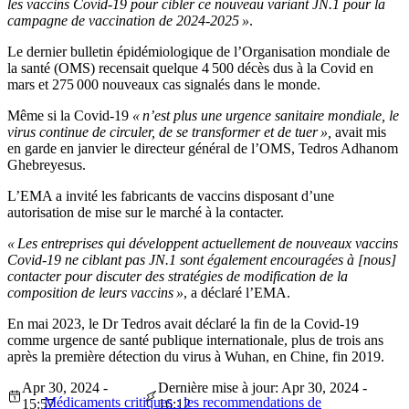
les vaccins Covid-19 pour cibler ce nouveau variant JN.1 pour la
campagne de vaccination de 2024-2025 »
.
Le dernier bulletin épidémiologique de l’Organisation mondiale de
la santé (OMS) recensait quelque 4 500 décès dus à la Covid en
mars et 275 000 nouveaux cas signalés dans le monde.
Même si la Covid-19
« n’est plus une urgence sanitaire mondiale, le
virus continue de circuler, de se transformer et de tuer »,
avait mis
en garde en janvier le directeur général de l’OMS, Tedros Adhanom
Ghebreyesus.
L’EMA a invité les fabricants de vaccins disposant d’une
autorisation de mise sur le marché à la contacter.
« Les entreprises qui développent actuellement de nouveaux vaccins
Covid-19 ne ciblant pas JN.1 sont également encouragées à [nous]
contacter pour discuter des stratégies de modification de la
composition de leurs vaccins »
, a déclaré l’EMA.
En mai 2023, le Dr Tedros avait déclaré la fin de la Covid-19
comme urgence de santé publique internationale, plus de trois ans
après la première détection du virus à Wuhan, en Chine, fin 2019.
Apr 30, 2024 -
Dernière mise à jour: Apr 30, 2024 -
Médicaments critiques : les recommendations de
15:57
16:12