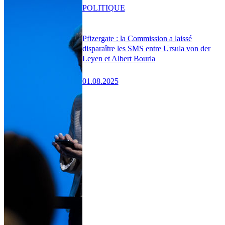
POLITIQUE
Pfizergate : la Commission a laissé
disparaître les SMS entre Ursula von der
Leyen et Albert Bourla
01.08.2025