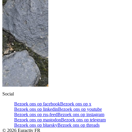
Social
Bezoek ons op facebook
Bezoek ons op x
Bezoek ons op linkedin
Bezoek ons op youtube
Bezoek ons op rss-feed
Bezoek ons op instagram
Bezoek ons op mastodon
Bezoek ons op telegram
Bezoek ons op bluesky
Bezoek ons op threads
©
2026
Euractiv FR