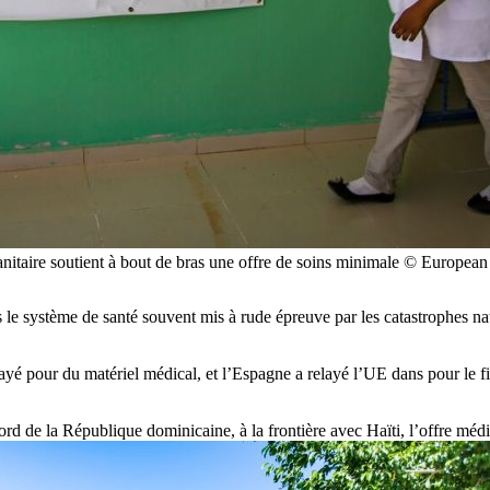
manitaire soutient à bout de bras une offre de soins minimale © Eu
 le système de santé souvent mis à rude épreuve par les catastrophes na
ayé pour du matériel médical, et l’Espagne a relayé l’UE dans pour le
d de la République dominicaine, à la frontière avec Haïti, l’offre médi