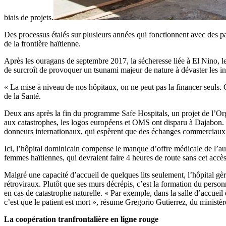
biais de projets.
Des processus étalés sur plusieurs années qui fonctionnent avec des pa
de la frontière haïtienne.
Après les ouragans de septembre 2017, la sécheresse liée à El Nino, l
de surcroît de provoquer un tsunami majeur de nature à dévaster les ins
« La mise à niveau de nos hôpitaux, on ne peut pas la financer seuls. 
de la Santé.
Deux ans après la fin du programme Safe Hospitals, un projet de l’Org
aux catastrophes, les logos européens et OMS ont disparu à Dajabon. Mais
donneurs internationaux, qui espèrent que des échanges commerciaux 
Ici, l’hôpital dominicain compense le manque d’offre médicale de l’autr
femmes haïtiennes, qui devraient faire 4 heures de route sans cet accès p
Malgré une capacité d’accueil de quelques lits seulement, l’hôpital gère
rétroviraux. Plutôt que ses murs décrépis, c’est la formation du pers
en cas de catastrophe naturelle. « Par exemple, dans la salle d’accueil 
c’est que le patient est mort », résume Gregorio Gutierrez, du ministère
La coopération tranfrontalière en ligne rouge