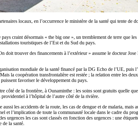
rtenaires locaux, en l’occurrence le ministère de la santé qui tente de 
e pays craint désormais « the big one », un tremblement de terre que les
tallations touristiques de l’Est et du Sud du pays.
On doit trouver des financements à l’extérieur » assume le docteur Jose
anisation mondiale de la santé financé par la DG Echo de l’UE, puis l’
 la coopération transfrontalière est restée ; la relation entre les deux 
puissent favoriser le développement du pays.
e côté de la frontière, à Ounaminthe : les soins sont gratuits quelle qu
rovidentiel à l’hôpital de l’autre côté de la rivière.
 aussi les accidents de la route, les cas de dengue et de malaria, mais aus
onnel et l’implication de toute la communauté locale dans le cadre du p
des urgences les cas sont classés en fonction des urgences : une étiquette
 de la santé.