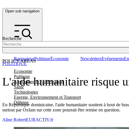
Open sub navigation
Recherche
Rapporteur
Politique
Économie
Newsletters
Evénements
Em
POLICY AREAS
POLITIQUE
Economie
Politique
L'aide humanitaire risque 
Agriculture et Alimentation
Santé
Technologies
Energie, Environnement et Transport
Défense
En République dominicaine, l'aide humanitaire soutient à bout de bras 
surtout par Oxfam sur cette zone pourrait être remise en question.
Aline Robert
EURACTIV.fr