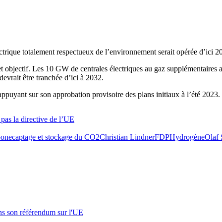
lectrique totalement respectueux de l’environnement serait opérée d’ici 2
objectif. Les 10 GW de centrales électriques au gaz supplémentaires a
devrait être tranchée d’ici à 2032.
appuyant sur son approbation provisoire des plans initiaux à l’été 2023.
pas la directive de l’UE
bone
captage et stockage du CO2
Christian Lindner
FDP
Hydrogène
Olaf 
s son référendum sur l'UE