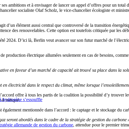
 ses ambitions et à envisager de lancer un appel d’offres pour un total
chancelier socialiste Olaf Scholz, le vice-chancelier écologiste et minis
agit d’un élément aussi central que controversé de la transition énergéti
mittence des renouvelables. Cette option est toutefois critiquée par les d
té 2024. D’ici là, Berlin veut avancer sur son futur marché de l’électric
s de production électrique allumées seulement en cas de besoins, comm
tiative en faveur d’un marché de capacité ait trouvé sa place dans la s
en électricité dans le respect du climat, même lorsque l’ensoleillement e
ord offre à tous les partis de la coalition la possibilité d’y trouver l
 à hydrogène s’essouffle
t-il indiqué.
s est également mentionnée dans l’accord : le captage et le stockage du c
gaz seront abordés dans le cadre de la stratégie de gestion du carbone 
stratégie allemande de gestion du carbone
, attendue pour le premier trim