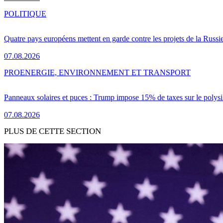
POLITIQUE
Quatre pays européens mettent en garde contre les projets de la Russi
07.08.2026
PRO
ENERGIE, ENVIRONNEMENT ET TRANSPORT
Panneaux solaires et puces : Trump impose 15% de taxes sur le polysi
07.08.2026
PLUS DE CETTE SECTION