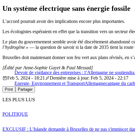
Un système électrique sans énergie fossile
L’accord pourrait avoir des implications encore plus importantes.
Les écologistes espéraient en effet que la transition vers un secteur é
Le plan du gouvernement semble avoir été discrètement abandonné cet 
l’hydrogène »
— la question de savoir si la date de 2035 tient la route 
Bruxelles doit maintenant donner son feu vert aux plans révisés, en s’
[Édité par Anne-Sophie Gayet & Paul Messad]
Devoir de vigilance des entreprises : l’Allemagne ne soutiendra 
Feb 5, 2024 - 18:21
Dernière mise à jour: Feb 5, 2024 - 22:17
Energie, Environnement et Transport
Allemagne
captage du car
Print
Partager
LES PLUS LUS
POLITIQUE
EXCLUSIF : L'Islande demande à Bruxelles de ne pas s'immiscer dan