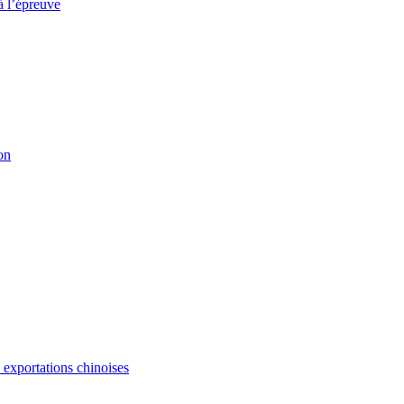
à l’épreuve
on
s exportations chinoises