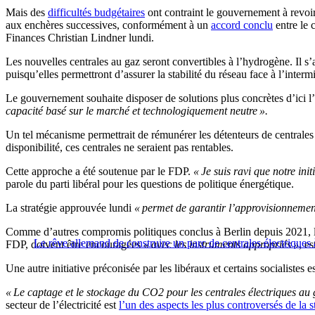
Mais des
difficultés budgétaires
ont contraint le gouvernement à revoir
aux enchères successives, conformément à un
accord conclu
entre le 
Finances Christian Lindner lundi.
Les nouvelles centrales au gaz seront convertibles à l’hydrogène. Il s’
puisqu’elles permettront d’assurer la stabilité du réseau face à l’inter
Le gouvernement souhaite disposer de solutions plus concrètes d’ici l’é
capacité basé sur le marché et technologiquement neutre ».
Un tel mécanisme permettrait de rémunérer les détenteurs de centrale
disponibilité, ces centrales ne seraient pas rentables.
Cette approche a été soutenue par le FDP.
« Je suis ravi que notre ini
parole du parti libéral pour les questions de politique énergétique.
La stratégie approuvée lundi
« permet de garantir l’approvisionnement 
Comme d’autres compromis politiques conclus à Berlin depuis 2021, l’acc
Le rêve allemand de construire un parc de centrales électriques
FDP, doivent être encouragées
« avec les instruments appropriés »
, es
Une autre initiative préconisée par les libéraux et certains socialiste
« Le captage et le stockage du CO2 pour les centrales électriques au 
secteur de l’électricité est
l’un des aspects les plus controversés de la 