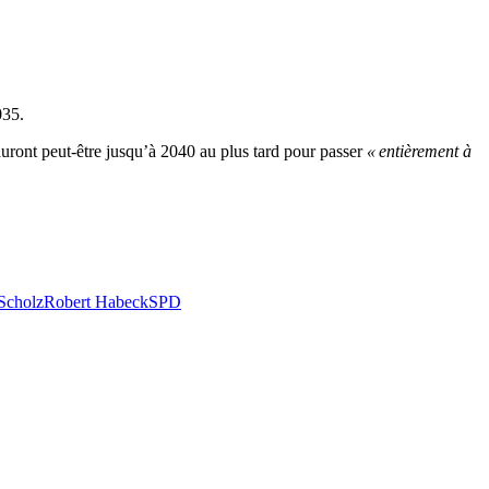
035.
uront peut-être jusqu’à 2040 au plus tard pour passer
« entièrement à
Scholz
Robert Habeck
SPD