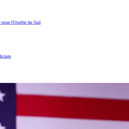
e pour l'Ossétie du Sud
licium