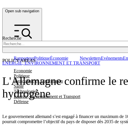
Open sub navigation
Recherche
Rapporteur
Politique
Économie
Newsletters
Evénements
Em
POLICY AREAS
ENERGIE, ENVIRONNEMENT ET TRANSPORT
Economie
Politique
L'Allemagne confirme le rec
Agriculture et Alimentation
Santé
hydrogène
Technologies
Energie, Environnement et Transport
Défense
Le gouvernement allemand s’est engagé à financer un maximum de 10 GW
pourrait compromettre l’objectif du pays de disposer dès 2035 de syst