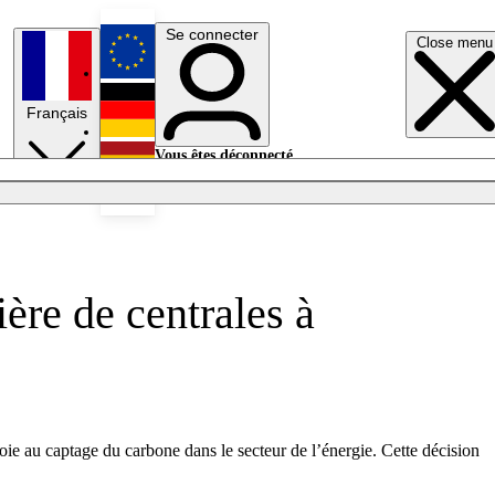
Se connecter
Close menu
English
Français
Deutsch
Vous êtes déconnecté.
Se connecter
Español
Lumières éteintes
ère de centrales à
e au captage du carbone dans le secteur de l’énergie. Cette décision