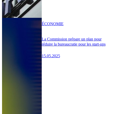
ÉCONOMIE
La Commission prépare un plan pour
réduire la bureaucratie pour les start-ups
15.05.2025