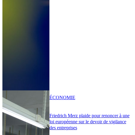
ÉCONOMIE
Friedrich Merz plaide pour renoncer à une
loi européenne sur le devoir de vigilance
des entreprises