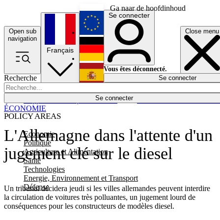
Ga naar de hoofdinhoud
Se connecter
Open sub
Close menu
English
navigation
Français
Deutsch
Vous êtes déconnecté.
Recherche
Se connecter
Español
Lumières éteintes
Se connecter
Rapporteur
Politique
Économie
Newsletters
Evénements
Em
ÉCONOMIE
POLICY AREAS
L'Allemagne dans l'attente d'un
Economie
Politique
jugement clé sur le diesel
Agriculture et Alimentation
Santé
Technologies
Energie, Environnement et Transport
Défense
Un tribunal décidera jeudi si les villes allemandes peuvent interdire
la circulation de voitures très polluantes, un jugement lourd de
conséquences pour les constructeurs de modèles diesel.