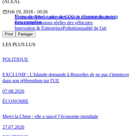
(ACEA).
Feb 19, 2018 - 10:26
Moins de diesel = plus de CO2: le dilemme du secteur
Économie
Allemagne
constructeurs automobiles
diesel
auto européen
Économie
émissions réelles des véhicules
Innovation & Entreprises
Pollution
qualité de l'air
Print
Partager
LES PLUS LUS
POLITIQUE
EXCLUSIF : L'Islande demande à Bruxelles de ne pas s'immiscer
dans son référendum sur l'UE
07.08.2026
ÉCONOMIE
Merci la Chine : elle a sauvé l’économie mondiale
27.07.2026