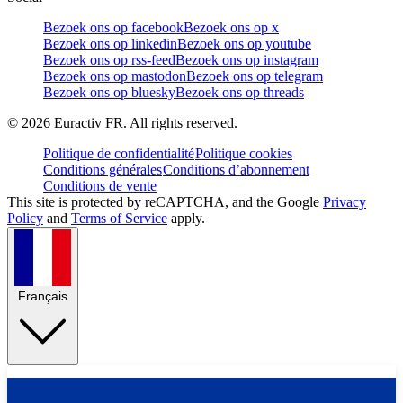
Bezoek ons op facebook
Bezoek ons op x
Bezoek ons op linkedin
Bezoek ons op youtube
Bezoek ons op rss-feed
Bezoek ons op instagram
Bezoek ons op mastodon
Bezoek ons op telegram
Bezoek ons op bluesky
Bezoek ons op threads
©
2026
Euractiv FR. All rights reserved.
Politique de confidentialité
Politique cookies
Conditions générales
Conditions d’abonnement
Conditions de vente
This site is protected by reCAPTCHA, and the Google
Privacy
Policy
and
Terms of Service
apply.
Français