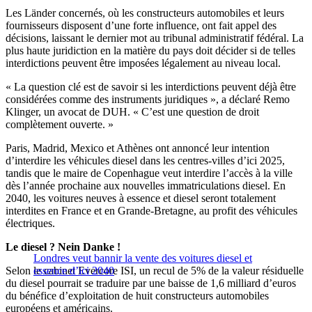
Les Länder concernés, où les constructeurs automobiles et leurs
fournisseurs disposent d’une forte influence, ont fait appel des
décisions, laissant le dernier mot au tribunal administratif fédéral. La
plus haute juridiction en la matière du pays doit décider si de telles
interdictions peuvent être imposées légalement au niveau local.
« La question clé est de savoir si les interdictions peuvent déjà être
considérées comme des instruments juridiques », a déclaré Remo
Klinger, un avocat de DUH. « C’est une question de droit
complètement ouverte. »
Paris, Madrid, Mexico et Athènes ont annoncé leur intention
d’interdire les véhicules diesel dans les centres-villes d’ici 2025,
tandis que le maire de Copenhague veut interdire l’accès à la ville
dès l’année prochaine aux nouvelles immatriculations diesel. En
2040, les voitures neuves à essence et diesel seront totalement
interdites en France et en Grande-Bretagne, au profit des véhicules
électriques.
Le diesel ? Nein Danke !
Londres veut bannir la vente des voitures diesel et
Selon le cabinet Evercore ISI, un recul de 5% de la valeur résiduelle
essence d’ici 2040
du diesel pourrait se traduire par une baisse de 1,6 milliard d’euros
du bénéfice d’exploitation de huit constructeurs automobiles
européens et américains.