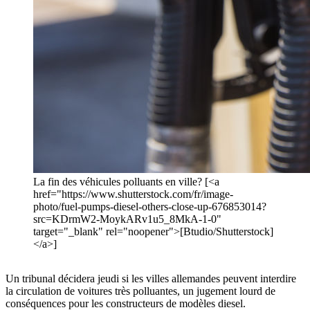
La fin des véhicules polluants en ville? [<a
href="https://www.shutterstock.com/fr/image-
photo/fuel-pumps-diesel-others-close-up-676853014?
src=KDrmW2-MoykARv1u5_8MkA-1-0"
target="_blank" rel="noopener">[Btudio/Shutterstock]
</a>]
Un tribunal décidera jeudi si les villes allemandes peuvent interdire
la circulation de voitures très polluantes, un jugement lourd de
conséquences pour les constructeurs de modèles diesel.