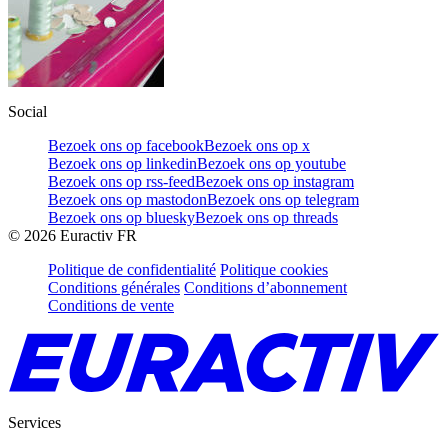
Social
Bezoek ons op facebook
Bezoek ons op x
Bezoek ons op linkedin
Bezoek ons op youtube
Bezoek ons op rss-feed
Bezoek ons op instagram
Bezoek ons op mastodon
Bezoek ons op telegram
Bezoek ons op bluesky
Bezoek ons op threads
©
2026
Euractiv FR
Politique de confidentialité
Politique cookies
Conditions générales
Conditions d’abonnement
Conditions de vente
Services