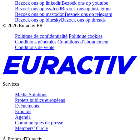
Bezoek ons op linkedin
Bezoek ons op youtube
Bezoek ons op rss-feed
Bezoek ons op instagram
Bezoek ons op mastodon
Bezoek ons op telegram
Bezoek ons op bluesky
Bezoek ons op threads
©
2026
Euractiv FR
Politique de confidentialité
Politique cookies
Conditions générales
Conditions d’abonnement
Conditions de vente
Services
Media Solutions
Projets publics européens
Evénements
Emplois
Agenda
Communiqués de presse
Members’ Circle
À Propos d'Euractiv