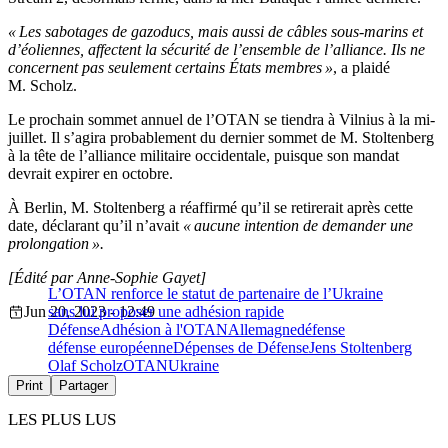
« Les sabotages de gazoducs, mais aussi de câbles sous-marins et
d’éoliennes, affectent la sécurité de l’ensemble de l’alliance. Ils ne
concernent pas seulement certains États membres »
, a plaidé
M. Scholz.
Le prochain sommet annuel de l’OTAN se tiendra à Vilnius à la mi-
juillet. Il s’agira probablement du dernier sommet de M. Stoltenberg
à la tête de l’alliance militaire occidentale, puisque son mandat
devrait expirer en octobre.
À Berlin, M. Stoltenberg a réaffirmé qu’il se retirerait après cette
date, déclarant qu’il n’avait
« aucune intention de demander une
prolongation ».
[Édité par Anne-Sophie Gayet]
L’OTAN renforce le statut de partenaire de l’Ukraine
Jun 20, 2023 - 12:49
sans lui proposer une adhésion rapide
Défense
Adhésion à l'OTAN
Allemagne
défense
défense européenne
Dépenses de Défense
Jens Stoltenberg
Olaf Scholz
OTAN
Ukraine
Print
Partager
LES PLUS LUS