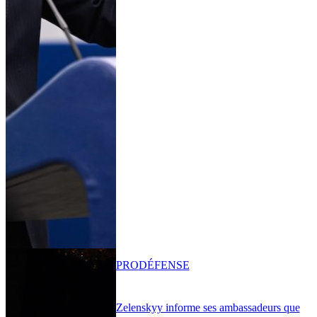
PRO
DÉFENSE
Zelenskyy informe ses ambassadeurs que