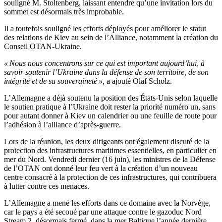
souligné M. Stoltenberg, laissant entendre qu’une invitation lors du
sommet est désormais très improbable.
Il a toutefois souligné les efforts déployés pour améliorer le statut
des relations de Kiev au sein de l’Alliance, notamment la création du
Conseil OTAN-Ukraine.
« Nous nous concentrons sur ce qui est important aujourd’hui, à
savoir soutenir l’Ukraine dans la défense de son territoire, de son
intégrité et de sa souveraineté »,
a ajouté Olaf Scholz.
L’Allemagne a déjà soutenu la position des États-Unis selon laquelle
le soutien pratique à l’Ukraine doit rester la priorité numéro un, sans
pour autant donner à Kiev un calendrier ou une feuille de route pour
l’adhésion à l’alliance d’après-guerre.
Lors de la réunion, les deux dirigeants ont également discuté de la
protection des infrastructures maritimes essentielles, en particulier en
mer du Nord. Vendredi dernier (16 juin), les ministres de la Défense
de l’OTAN ont donné leur feu vert à la création d’un nouveau
centre consacré à la protection de ces infrastructures, qui contribuera
à lutter contre ces menaces.
L’Allemagne a mené les efforts dans ce domaine avec la Norvège,
car le pays a été secoué par une attaque contre le gazoduc Nord
Stream 2, désormais fermé, dans la mer Baltique l’année dernière.