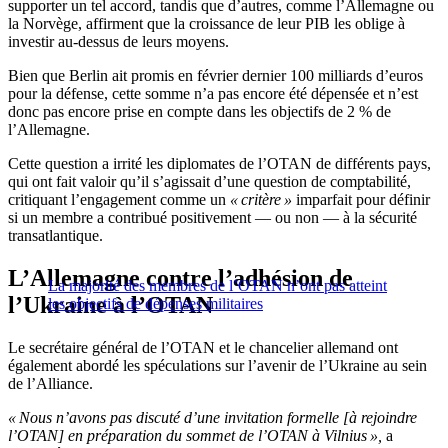
supporter un tel accord, tandis que d’autres, comme l’Allemagne ou
la Norvège, affirment que la croissance de leur PIB les oblige à
investir au-dessus de leurs moyens.
Bien que Berlin ait promis en février dernier 100 milliards d’euros
pour la défense, cette somme n’a pas encore été dépensée et n’est
donc pas encore prise en compte dans les objectifs de 2 % de
l’Allemagne.
Cette question a irrité les diplomates de l’OTAN de différents pays,
qui ont fait valoir qu’il s’agissait d’une question de comptabilité,
critiquant l’engagement comme un
« critère »
imparfait pour définir
si un membre a contribué positivement — ou non — à la sécurité
transatlantique.
L’Allemagne contre l’adhésion de
La majorité des membres de l’OTAN n’ont pas atteint
l’Ukraine à l’OTAN
les objectifs de dépenses militaires
Le secrétaire général de l’OTAN et le chancelier allemand ont
également abordé les spéculations sur l’avenir de l’Ukraine au sein
de l’Alliance.
« Nous n’avons pas discuté d’une invitation formelle [à rejoindre
l’OTAN] en préparation du sommet de l’OTAN à Vilnius »,
a