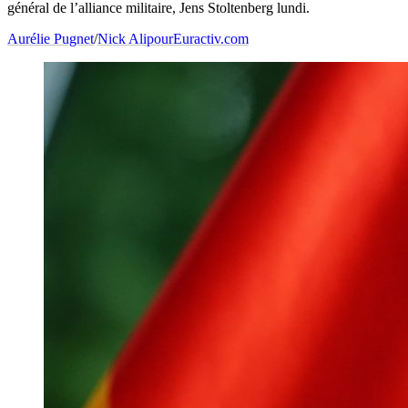
général de l’alliance militaire, Jens Stoltenberg lundi.
Aurélie Pugnet
/
Nick Alipour
Euractiv.com