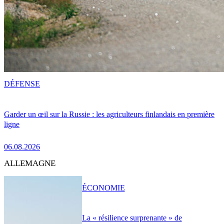
DÉFENSE
Garder un œil sur la Russie : les agriculteurs finlandais en première
ligne
06.08.2026
ALLEMAGNE
ÉCONOMIE
La « résilience surprenante » de