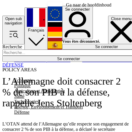
Ga naar de hoofdinhoud
Se connecter
Open sub
Close menu
English
navigation
Français
Deutsch
Vous êtes déconnecté.
Recherche
Se connecter
Español
Lumières éteintes
Se connecter
Rapporteur
Politique
Économie
Newsletters
Evénements
Em
DÉFENSE
POLICY AREAS
L’Allemagne doit consacrer 2
Economie
Politique
% de son PIB à la défense,
Agriculture et Alimentation
Santé
rappelle Jens Stoltenberg
Technologies
Energie, Environnement et Transport
Défense
L’OTAN attend de l’Allemagne qu’elle respecte son engagement de
consacrer 2 % de son PIB à la défense, a déclaré le secrétaire