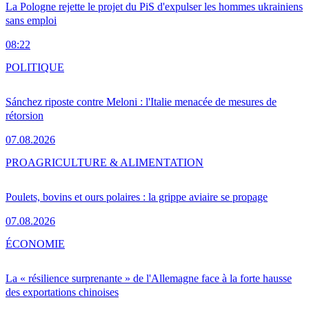
La Pologne rejette le projet du PiS d'expulser les hommes ukrainiens
sans emploi
08:22
POLITIQUE
Sánchez riposte contre Meloni : l'Italie menacée de mesures de
rétorsion
07.08.2026
PRO
AGRICULTURE & ALIMENTATION
Poulets, bovins et ours polaires : la grippe aviaire se propage
07.08.2026
ÉCONOMIE
La « résilience surprenante » de l'Allemagne face à la forte hausse
des exportations chinoises