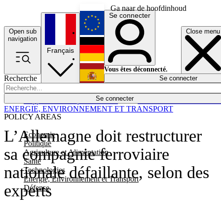
Ga naar de hoofdinhoud
Se connecter
Open sub
Close menu
English
navigation
Français
Deutsch
Vous êtes déconnecté.
Recherche
Se connecter
Español
Lumières éteintes
Se connecter
Rapporteur
Politique
Économie
Newsletters
Evénements
Em
ENERGIE, ENVIRONNEMENT ET TRANSPORT
POLICY AREAS
L’Allemagne doit restructurer
Economie
Politique
sa compagnie ferroviaire
Agriculture et Alimentation
Santé
nationale défaillante, selon des
Technologies
Energie, Environnement et Transport
experts
Défense