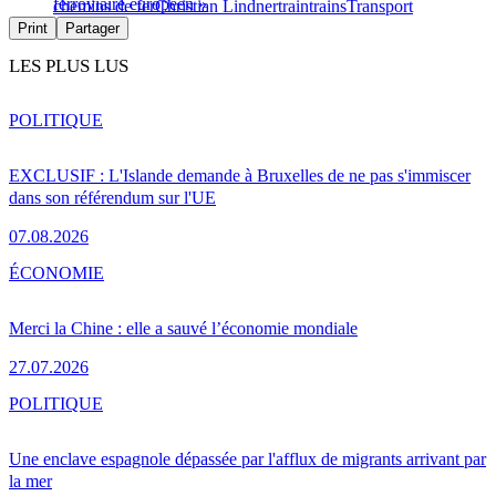
ferroviaire européen »
chemins de fer
Christian Lindner
train
trains
Transport
Print
Partager
LES PLUS LUS
POLITIQUE
EXCLUSIF : L'Islande demande à Bruxelles de ne pas s'immiscer
dans son référendum sur l'UE
07.08.2026
ÉCONOMIE
Merci la Chine : elle a sauvé l’économie mondiale
27.07.2026
POLITIQUE
Une enclave espagnole dépassée par l'afflux de migrants arrivant par
la mer