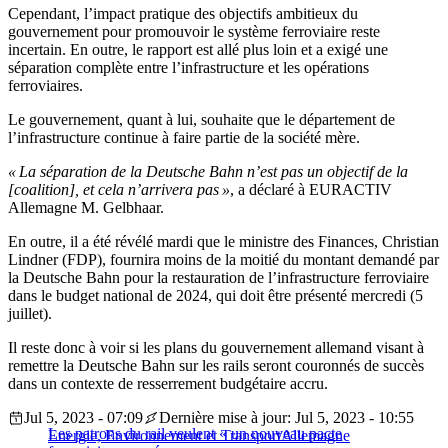
Cependant, l’impact pratique des objectifs ambitieux du
gouvernement pour promouvoir le système ferroviaire reste
incertain. En outre, le rapport est allé plus loin et a exigé une
séparation complète entre l’infrastructure et les opérations
ferroviaires.
Le gouvernement, quant à lui, souhaite que le département de
l’infrastructure continue à faire partie de la société mère.
« La séparation de la Deutsche Bahn n’est pas un objectif de la
[coalition], et cela n’arrivera pas »
, a déclaré à EURACTIV
Allemagne M. Gelbhaar.
En outre, il a été révélé mardi que le ministre des Finances, Christian
Lindner (FDP), fournira moins de la moitié du montant demandé par
la Deutsche Bahn pour la restauration de l’infrastructure ferroviaire
dans le budget national de 2024, qui doit être présenté mercredi (5
juillet).
Il reste donc à voir si les plans du gouvernement allemand visant à
remettre la Deutsche Bahn sur les rails seront couronnés de succès
dans un contexte de resserrement budgétaire accru.
Jul 5, 2023 - 07:09
Dernière mise à jour: Jul 5, 2023 - 10:55
Les patrons du rail veulent « un nouveau pacte
Energie, Environnement et Transport
Allemagne