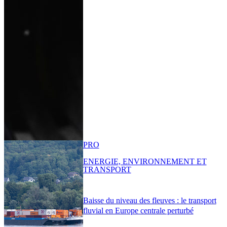
PRO
ENERGIE, ENVIRONNEMENT ET
TRANSPORT
Baisse du niveau des fleuves : le transport
fluvial en Europe centrale perturbé