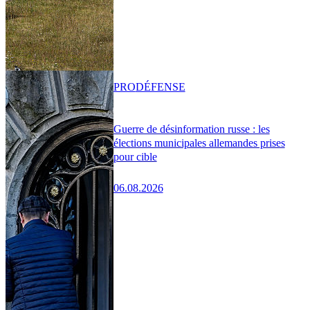
PRO
DÉFENSE
Guerre de désinformation russe : les
élections municipales allemandes prises
pour cible
06.08.2026