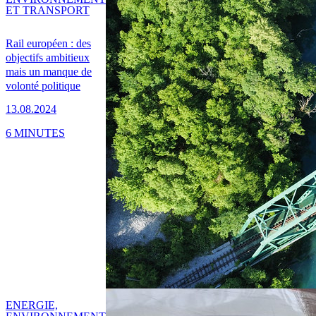
ET TRANSPORT
Rail européen : des
objectifs ambitieux
mais un manque de
volonté politique
13.08.2024
6 MINUTES
ENERGIE,