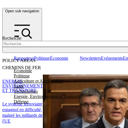
Open sub navigation
Recherche
Rapporteur
Politique
Économie
Newsletters
Evénements
Em
POLICY AREAS
CHEMINS DE FER
Economie
Politique
Agriculture et Alimentation
ENERGIE,
ENVIRONNEMENT
Santé
ET TRANSPORT
Technologies
Energie, Environnement et Transport
Défense
Le système ferroviaire
espagnol en difficulté,
malgré les milliards de
l'UE