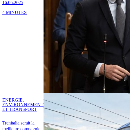
16.05.2025
4 MINUTES
ENERGIE,
ENVIRONNEMENT
ET TRANSPORT
Trenitalia serait la
meilleure compagnie