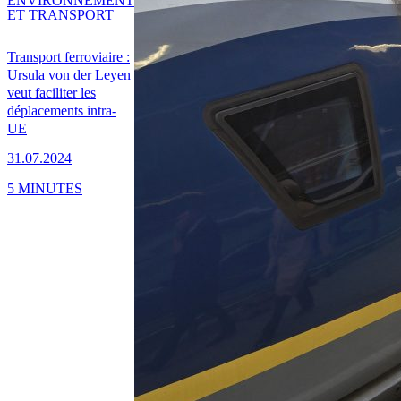
ENVIRONNEMENT
ET TRANSPORT
Transport ferroviaire :
Ursula von der Leyen
veut faciliter les
déplacements intra-
UE
31.07.2024
5 MINUTES