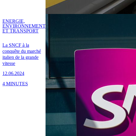
ENERGIE,
ENVIRONNEMENT
ET TRANSPORT
La SNCF à la
conquête du marché
italien de la grande
vitesse
12.06.2024
4 MINUTES